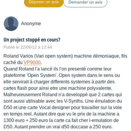
Déposer un avis
Demander un avis
\r
\r* 0 dBu = 0,775 Vrms.
Anonyme
Distribué par
rolandcentraleurope
Un project stoppé en cours?
Publié le 22/06/12 à 12:44
Roland Varios (Vari open system) machine démoniaque, fils
caché du
VP9000
.
Quand Roland l'a lancé ils l'on presenté comme leur
plateforme 'Open System'. Open system dans le sens ou
elle servirait à charger differents systemes à partir des
cartes flash pour ainsi etre une machine polyvalente.
Malheureusement Roland n'a developpé que 2 cartes qui
sont aussi utilisable avec les V-Synths. Une émulation du
D50 et une carte Vocal designer pour travailler sur la voie
en temps reel. Autant dire que vu le prix de la machine a
1300 euro + 250 euro la carte ca fait cher l-emulation de
D50. Autant prendre un vrai d50 doccase a 250 euro.