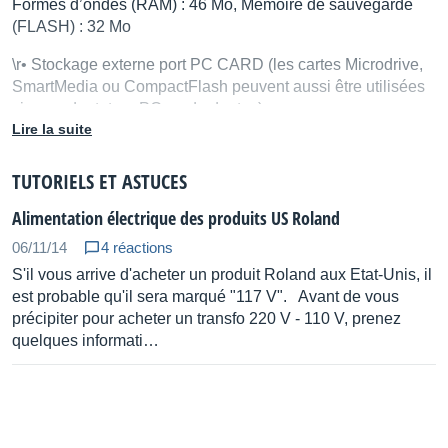
Formes d’ondes (RAM) : 46 Mo, Mémoire de sauvegarde
(FLASH) : 32 Mo
\r• Stockage externe port PC CARD (les cartes Microdrive,
SmartMedia ou CompactFlash peuvent aussi être utilisées
via un adaptateur PC card adapter.)
Lire la suite
\r• Fréquence d’échantillonnage 44,1 kHz (Interne)
TUTORIELS ET ASTUCES
\r• Format de données 16 bits linéaire
Alimentation électrique des produits US Roland
\r• Traitement du signal Conversion A/N : 24 bits,
Conversion N/A : 24 bits, Traitement interne, (section
06/11/14
4 réactions
générateur de son) : 32 bits (virgule flottante), (section
S'il vous arrive d'acheter un produit Roland aux Etat-Unis, il
effets) : 24 bits (fixe)
est probable qu'il sera marqué "117 V". Avant de vous
précipiter pour acheter un transfo 220 V - 110 V, prenez
\r• Niveau d’entrée nominal INPUT (LINE) : - 18 dBu,
quelques informati…
INPUT (MIC) : - 43 dBu
\r• Niveau de sortie nominal MAIN OUT : + 4 dBu, DIRECT
OUT : +4 dBu
\r• Effets Reverb : 9 programmes, Chorus :1 programme (8