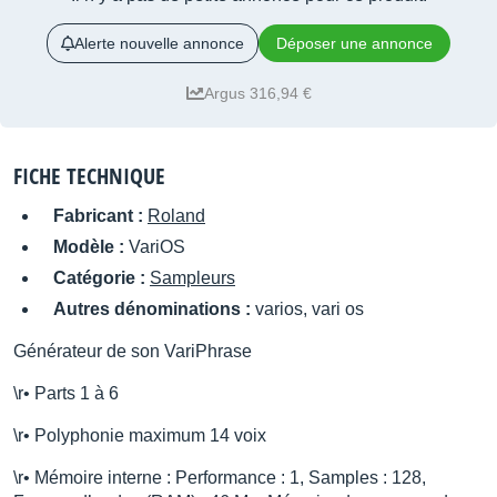
Alerte nouvelle annonce
Déposer une annonce
Argus 316,94 €
FICHE TECHNIQUE
Fabricant :
Roland
Modèle :
VariOS
Catégorie :
Sampleurs
Autres dénominations :
varios, vari os
Générateur de son VariPhrase
\r• Parts 1 à 6
\r• Polyphonie maximum 14 voix
\r• Mémoire interne : Performance : 1, Samples : 128,