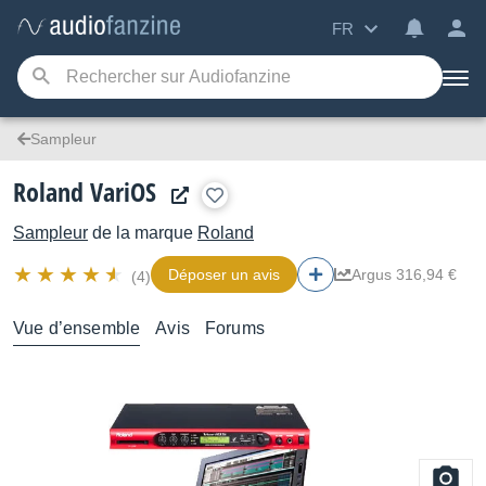
FR
Sampleur
Roland VariOS
Sampleur
de la marque
Roland
Déposer un avis
Argus 316,94 €
(4)
Vue d’ensemble
Avis
Forums