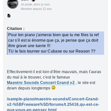
Je poste, donc je suis
Membre depuis 22 ans
Citation :
Pour ton piano j'aimerai bien que tu me files la ref
car s'il est si énorme que ça, je pense que ça doit
être grave une tuerie !!!
TU le fais tourner sur Cubase ou sur Reason ??
Effectivement il est loin d'être mauvais, mais t'auras
du mal à le trouver, c'est le fameux
Maestro Sounds Concert Grand v2
, le site est
down depuis longtemps
/sample-piano/maestro-sounds/Concert-Grand-
v2-%5BFreeware%5D/forums/t.25416,qu-est-ce-
que-vous-en-pensez.html