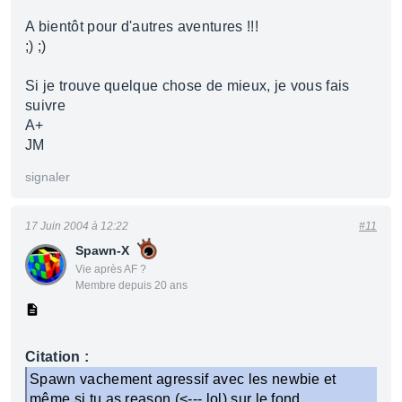
A bientôt pour d'autres aventures !!!
;) ;)
Si je trouve quelque chose de mieux, je vous fais
suivre
A+
JM
signaler
17 Juin 2004 à 12:22
#11
Spawn-X
Vie après AF ?
Membre depuis 20 ans
Citation :
Spawn vachement agressif avec les newbie et
même si tu as reason (<--- lol) sur le fond.