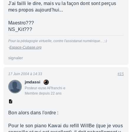
J'ai failli le dire, mais vu la façon dont sont perçus
mes propos aujourd'hui...
Maestro???
NS_Kit???
Pour la pédagogie virtuelle, contre l'assistanat numérique... ;-)
-
Espace-Cubase.org
signaler
17 Juin 2004 à 14:33
#15
jmdassi
Posteur·euse AFfranchi·e
Membre depuis 22 ans
Bon alors dans l'ordre :
Pour le son piano Kawai du refill WillBe (que je vous