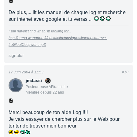
De plus,... lit les manuel de chaque log et recherche
sur intenet avec google et tu verras ...
I still haven't find what i'm looking for...
http://perso.wanadoo.fr/cristalcfm/musiques/letempsdureve-
LoGfeatCecgwen.mp3
signaler
17 Juin 2004 à 11:53
#10
jmdassi
Posteur·euse AFfranchi·e
Membre depuis 22 ans
Merci beaucoup de ton aide Log !!!!
Je vais essayer de chercher plus sur le Web pour
tenter de trouver mon bonheur