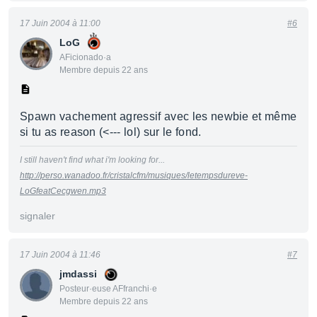
17 Juin 2004 à 11:00
#6
LoG
AFicionado·a
Membre depuis 22 ans
Spawn vachement agressif avec les newbie et même
si tu as reason (<--- lol) sur le fond.
I still haven't find what i'm looking for...
http://perso.wanadoo.fr/cristalcfm/musiques/letempsdureve-
LoGfeatCecgwen.mp3
signaler
17 Juin 2004 à 11:46
#7
jmdassi
Posteur·euse AFfranchi·e
Membre depuis 22 ans