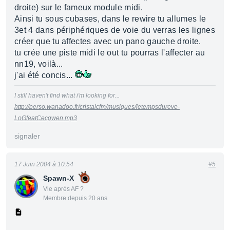
droite) sur le fameux module midi.
Ainsi tu sous cubases, dans le rewire tu allumes le
3et 4 dans périphériques de voie du verras les lignes
créer que tu affectes avec un pano gauche droite.
tu crée une piste midi le out tu pourras l'affecter au
nn19, voilà...
j'ai été concis...
I still haven't find what i'm looking for...
http://perso.wanadoo.fr/cristalcfm/musiques/letempsdureve-
LoGfeatCecgwen.mp3
signaler
17 Juin 2004 à 10:54
#5
Spawn-X
Vie après AF ?
Membre depuis 20 ans