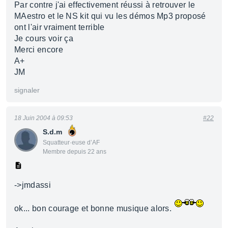
Par contre j'ai effectivement réussi à retrouver le
MAestro et le NS kit qui vu les démos Mp3 proposé
ont l'air vraiment terrible
Je cours voir ça
Merci encore
A+
JM
signaler
18 Juin 2004 à 09:53
#22
S.d.m
Squatteur·euse d’AF
Membre depuis 22 ans
->jmdassi
ok... bon courage et bonne musique alors.