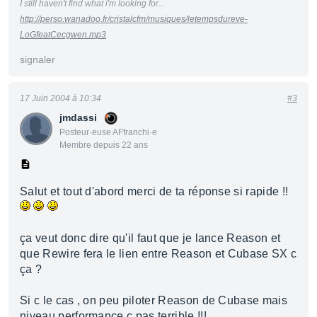
I still haven't find what i'm looking for...
http://perso.wanadoo.fr/cristalcfm/musiques/letempsdureve-
LoGfeatCecgwen.mp3
signaler
17 Juin 2004 à 10:34
#3
jmdassi
Posteur·euse AFfranchi·e
Membre depuis 22 ans
Salut et tout d'abord merci de ta réponse si rapide !!
ça veut donc dire qu'il faut que je lance Reason et
que Rewire fera le lien entre Reason et Cubase SX c
ça ?
Si c le cas , on peu piloter Reason de Cubase mais
niveau performance c pas terrible !!!