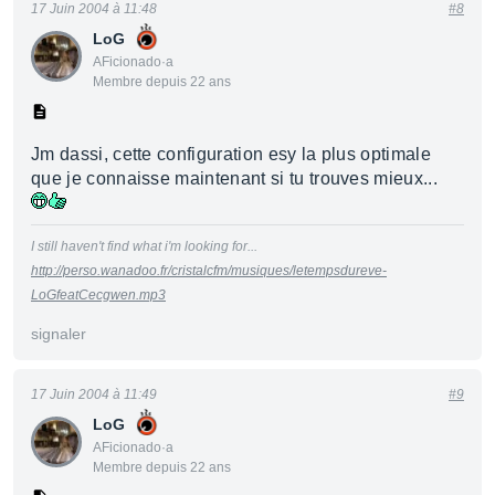
17 Juin 2004 à 11:48
#8
LoG
AFicionado·a
Membre depuis 22 ans
Jm dassi, cette configuration esy la plus optimale
que je connaisse maintenant si tu trouves mieux...
I still haven't find what i'm looking for...
http://perso.wanadoo.fr/cristalcfm/musiques/letempsdureve-
LoGfeatCecgwen.mp3
signaler
17 Juin 2004 à 11:49
#9
LoG
AFicionado·a
Membre depuis 22 ans