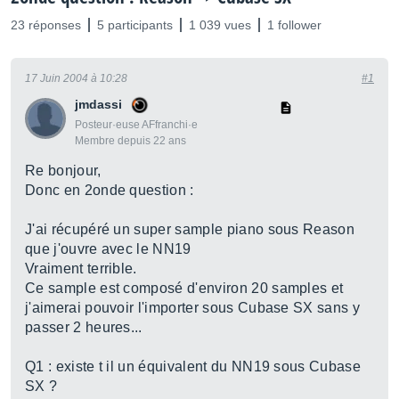
23 réponses
5 participants
1 039 vues
1 follower
17 Juin 2004 à 10:28
#1
jmdassi
Posteur·euse AFfranchi·e
Membre depuis 22 ans
Re bonjour,
Donc en 2onde question :
J'ai récupéré un super sample piano sous Reason
que j'ouvre avec le NN19
Vraiment terrible.
Ce sample est composé d'environ 20 samples et
j'aimerai pouvoir l'importer sous Cubase SX sans y
passer 2 heures...
Q1 : existe t il un équivalent du NN19 sous Cubase
SX ?