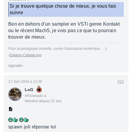
Si je trouve quelque chose de mieux, je vous fais
suivre
Ben en dehors d'un sampler en VSTi genre Kontakt
ou le récent Mach5, je vois pas ce que tu pourrais
trouver de mieux.
Pour la pédagogie virtuelle, contre l'assistanat numérique... ;-)
-
Espace-Cubase.org
signaler
17 Juin 2004 à 12:26
#12
LoG
AFicionado·a
Membre depuis 22 ans
spawn joli réponse lol