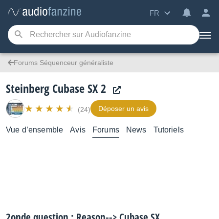
FR
Forums Séquenceur généraliste
Steinberg Cubase SX 2
Déposer un avis
(24)
Vue d’ensemble
Avis
Forums
News
Tutoriels
2onde question : Reason--> Cubase SX