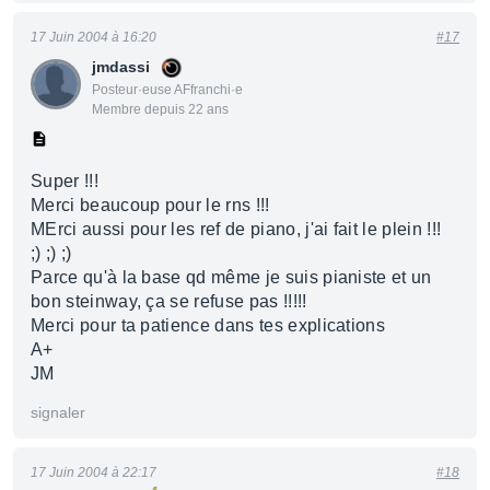
17 Juin 2004 à 16:20
#17
jmdassi
Posteur·euse AFfranchi·e
Membre depuis 22 ans
Super !!!
Merci beaucoup pour le rns !!!
MErci aussi pour les ref de piano, j'ai fait le plein !!!
;) ;) ;)
Parce qu'à la base qd même je suis pianiste et un
bon steinway, ça se refuse pas !!!!!
Merci pour ta patience dans tes explications
A+
JM
signaler
17 Juin 2004 à 22:17
#18