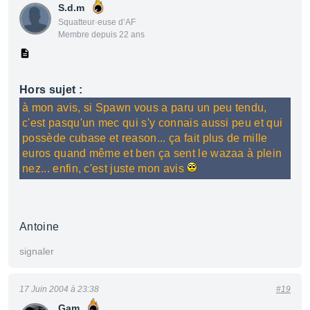
S.d.m
Squatteur·euse d’AF
Membre depuis 22 ans
Hors sujet :
à mon avis, si Spawn vous a paru un peu tendu,
c'est pasqu'un mec qui s'y connais aussi peu et qui
possède cubase et reason... ça fait plus de mille
euros quand même et ben ça sent le wazaa à plein
nez... enfin, c'est juste mon avis
Antoine
signaler
17 Juin 2004 à 23:38
#19
Gam