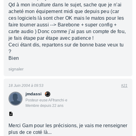
Qd à mon inculture dans le sujet, sache que je n'ai
acheté mon équipement midi que depuis peu (car
ces logiciels là sont cher OK mais le matos pour les
faire tourner aussi --> Barebone + super config +
carte audio ) Donc comme j'ai pas un compte de fou,
je fais étape par étape avec patience !
Ceci étant dis, repartons sur de bonne base veux tu
?
Bien
signaler
18 Juin 2004 à 09:53
#21
jmdassi
Posteur·euse AFfranchi·e
Membre depuis 22 ans
Merci Gam pour les précisions, je vais me renseigner
plus de ce coté là...