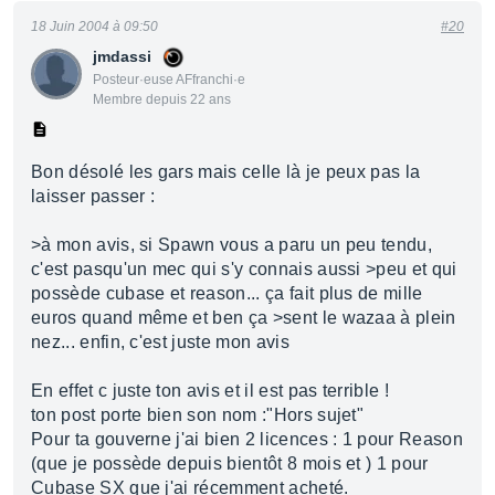
18 Juin 2004 à 09:50
#20
jmdassi
Posteur·euse AFfranchi·e
Membre depuis 22 ans
Bon désolé les gars mais celle là je peux pas la
laisser passer :
>à mon avis, si Spawn vous a paru un peu tendu,
c'est pasqu'un mec qui s'y connais aussi >peu et qui
possède cubase et reason... ça fait plus de mille
euros quand même et ben ça >sent le wazaa à plein
nez... enfin, c'est juste mon avis
En effet c juste ton avis et il est pas terrible !
ton post porte bien son nom :"Hors sujet"
Pour ta gouverne j'ai bien 2 licences : 1 pour Reason
(que je possède depuis bientôt 8 mois et ) 1 pour
Cubase SX que j'ai récemment acheté.