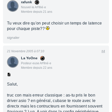
rafunk
Nouvel·le AFfilié·e
Membre depuis 21 ans
Tu veux dire qu'on peut choisir un temps de latence
pour chaque piste??
signaler
21 Novembre 2005 à 07:10
#4
La YoOne
Posteur·euse AFfiné·e
Membre depuis 22 ans
Salut,
truc con mais erreur classique : as-tu pris le bon
driver asio ? en général, cubase te route avec le
directx mais les contructeurs en fournissent souvent
(toujours ? ) un. A voir dans la config périphérique