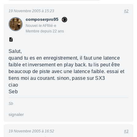
19 Novembre 2005 à 15:23
#2
composerpro95
Nouvel·le AFfilié·e
Membre depuis 22 ans
Salut,
quand tu es en enregistrement, il faut une latence
faible et inversement en play back. tu lis peut être
beaucoup de piste avec une latence faible. essai et
tiens moi au courant. sinon, passe sur SX3
ciao
Seb
Sb
signaler
19 Novembre 2005 à 16:52
#3