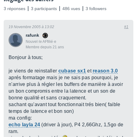
3 réponses
3 participants
486 vues
3 followers
19 Novembre 2005 à 13:02
#1
rafunk
Nouvel·le AFfilié·e
Membre depuis 21 ans
Bonjour à tous;
je viens de reinstaller
cubase sx1
et
reason 3.0
aprés formatage mais je ne sais pas pourquoi, je
n'arrive plus à régler les buffers de manière à avoir
un bon compromis entre la latence et un son de
bonne qualité et sans craquement.
sachant qu'avant tout fonctionnait trés bien( faible
temps de latence et bon son)
ma config:
echo layla 24
(driver à jour), P4 2,66Ghz, 1,5go de
ram.