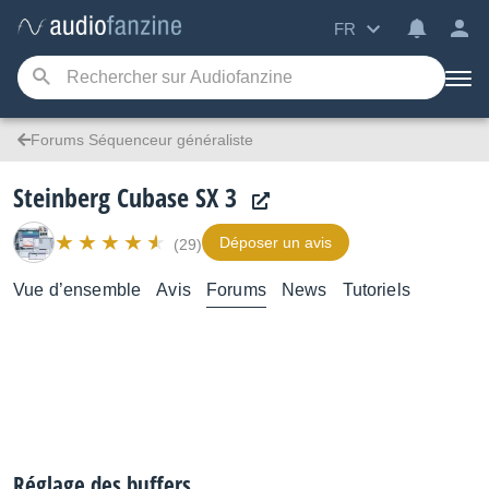
FR
Forums Séquenceur généraliste
Steinberg Cubase SX 3
Déposer un avis
(29)
Vue d’ensemble
Avis
Forums
News
Tutoriels
Réglage des buffers