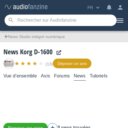
FR
News Studio intégré numérique
News Korg D-1600
Déposer un avis
(13)
Vue d’ensemble
Avis
Forums
News
Tutoriels
2
news trouvées
Proposer une news