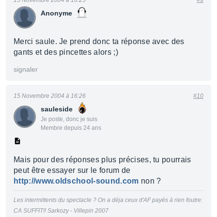
15 Novembre 2004 à 16:25
#9
Anonyme
Merci saule. Je prend donc ta réponse avec des
gants et des pincettes alors ;)
signaler
15 Novembre 2004 à 16:26
#10
sauleside
Je poste, donc je suis
Membre depuis 24 ans
Mais pour des réponses plus précises, tu pourrais
peut être essayer sur le forum de
http://www.oldschool-sound.com
non ?
Les intermittents du spectacle ? On a déja ceux d'AF payés à rien foutre:
CA SUFFIT!! Sarkozy - Villepin 2007