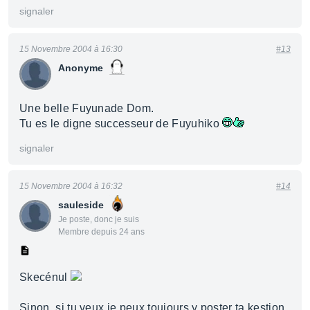
signaler
15 Novembre 2004 à 16:30
#13
Anonyme
Une belle Fuyunade Dom.
Tu es le digne successeur de Fuyuhiko
signaler
15 Novembre 2004 à 16:32
#14
sauleside
Je poste, donc je suis
Membre depuis 24 ans
Skecénul
Sinon, si tu veux je peux toujours y poster ta kestion