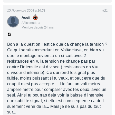
15 Novembre 2004 à 16:51
#21
Ascii
AFicionado·a
Membre depuis 24 ans
Bon a la question ; est ce que ca change la tension ?
Ce qui serait emmerdant en Volt/octave, en bien vu
que le montage revient a un circuit avec 2
resistances en //, la tension ne change pas par
contre l'intensite est divisee ( resistances en // =
diviseur d intensite). Ce qui rend le signal plus
faible, moins puissant si tu veux, et peut etre que du
coup il n est pas accepté... Il te faut un volt metre/
ampere metre pour comparer avec les deux, avec un
seul. Ainsi tu pourras deja voir la baisse d intensite
que subit le signal, si elle est conscequente ca doit
surement venir de la... Mais je ne suis pas du tout
sur...