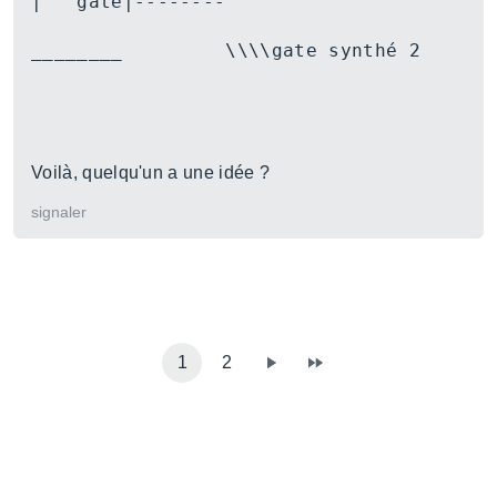
|   gate|--------
________         \\\\gate synthé 2
Voilà, quelqu'un a une idée ?
signaler
1
2