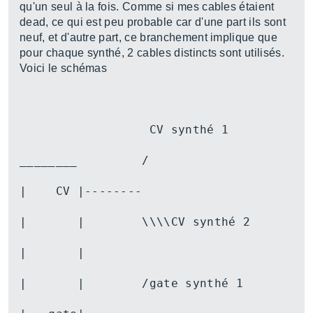
qu'un seul à la fois. Comme si mes cables étaient
dead, ce qui est peu probable car d'une part ils sont
neuf, et d'autre part, ce branchement implique que
pour chaque synthé, 2 cables distincts sont utilisés.
Voici le schémas
                  CV synthé 1
________         /
|    CV |--------
|       |        \\\\CV synthé 2
|       |         
|       |        /gate synthé 1