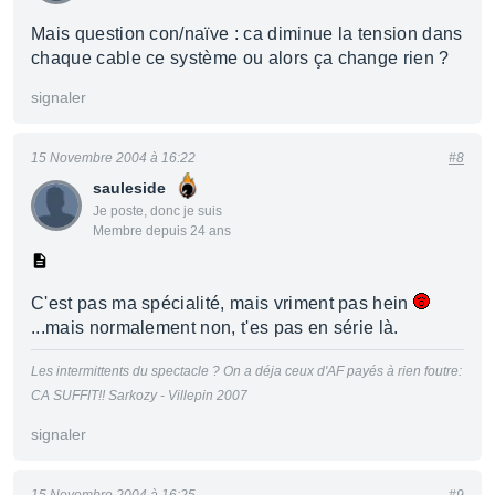
Mais question con/naïve : ca diminue la tension dans
chaque cable ce système ou alors ça change rien ?
signaler
15 Novembre 2004 à 16:22
#8
sauleside
Je poste, donc je suis
Membre depuis 24 ans
C'est pas ma spécialité, mais vriment pas hein
...mais normalement non, t'es pas en série là.
Les intermittents du spectacle ? On a déja ceux d'AF payés à rien foutre:
CA SUFFIT!! Sarkozy - Villepin 2007
signaler