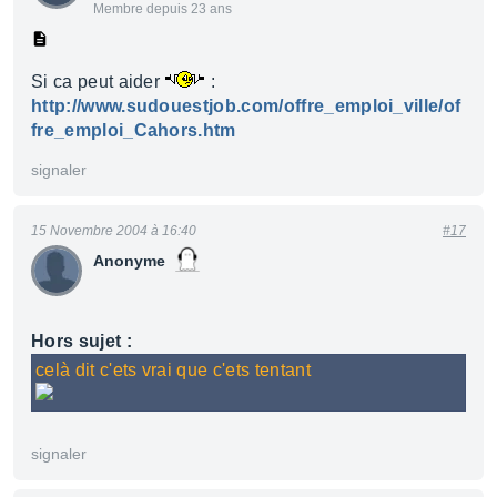
Membre depuis 23 ans
Si ca peut aider
:
http://www.sudouestjob.com/offre_emploi_ville/of
fre_emploi_Cahors.htm
signaler
15 Novembre 2004 à 16:40
#17
Anonyme
Hors sujet :
celà dit c'ets vrai que c'ets tentant
signaler