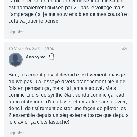
cable Y en sortie de ton convertisseur ta puissance
est normalement divisee par 2.. pas le voltage mais
l'amperage ( si je me souviens bien de mes cours ) et
cela va jouer je pense
signaler
15 Novembre 2004 à 16:50
#20
Anonyme
Ben, justement pidy, il devrait effectivement, mais je
trouve pas. J'ai essayé divers branchement plein de
fois en pensant ça, mais j'ai jamais trouvé. Mais
comme tu dis, ce synthé était vendu comme ça, cad,
un module muni d'un clavier et un autre sans clavier,
donc il doit sûrement exister une façon de piloter les
2 ensemble depuis un séq externe (parce que depuis
le clavier ça c'ets fastoche)
signaler