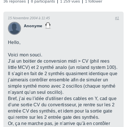
36 réponses
8 participants
1 259 vues
1 follower
15 Novembre 2004 à 11:45
#1
Anonyme
Hello,
Voici mon souci.
J'ai un boitier de conversion midi > CV (phil rees
little MCV) et 2 synthé analo (un roland system 100).
Il s'agit en fait de 2 synthés quasiment identique que
j'aimerais contrôler ensemble afin de simuler un
simple synthé mono avec 2 oscillos (chaque synthé
n'ayant qu'un seul oscillo).
Bref, j'ai eu l'idée d'utiliser des cables en Y, cad que
d'une sortie CV du convertisseur, je rentre sur les 2
entrée CV des synthés, et idem pour la sortie gate
qui rentre sur les 2 entrée gate des synthés.
Or, ça ne marche pas, je n'arrive qu'à en contôler