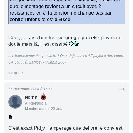
que le montage revient a un circuit avec 2
resistances en //, la tension ne change pas par
contre l'intensite est divisee
Cool, j'allais chercher sur google parceke j'avais un
doute mais là, il est dissipé
Les intermittents du spectacle ? On a déja ceux d'AF payés à rien foutre:
CA SUFFIT!! Sarkozy - Villepin 2007
signaler
15 Novembre 2004 à 16:57
#24
Norrin
AFicionado·a
Membre depuis 23 ans
C'est exact Pidjy, l'amperage que delivre le conv est