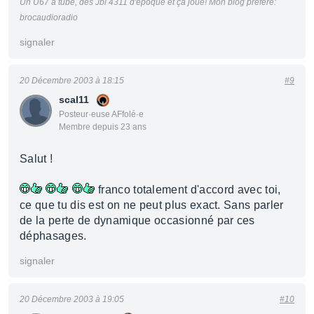
Un U67 à tube, des Jbl 4311 d'époque et ça joue! Mon blog préféré:
brocaudioradio
signaler
20 Décembre 2003 à 18:15
#9
scal11
Posteur·euse AFfolé·e
Membre depuis 23 ans
Salut !
franco totalement d'accord avec toi,
ce que tu dis est on ne peut plus exact. Sans parler
de la perte de dynamique occasionné par ces
déphasages.
signaler
20 Décembre 2003 à 19:05
#10