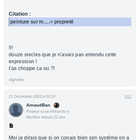
Citation :
peinture sur m.....= propreté
!!!
douze siecles que je n'avais pas entendu cette
expression !
t'as choppe ca ou ?!
signaler
21 Décembre 2003 à 09:24
#12
ArnaudBan
Posteur·euse AFfranchi·e
Membre depuis 22 ans
Moi je dirais que si on conais bien son systéme on a