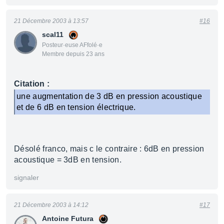
21 Décembre 2003 à 13:57
#16
scal11
Posteur·euse AFfolé·e
Membre depuis 23 ans
Citation :
une augmentation de 3 dB en pression acoustique
et de 6 dB en tension électrique.
Désolé franco, mais c le contraire : 6dB en pression
acoustique = 3dB en tension.
signaler
21 Décembre 2003 à 14:12
#17
Antoine Futura