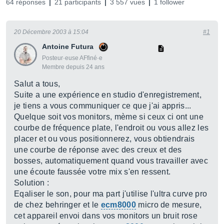
64 réponses
21 participants
3 557 vues
1 follower
20 Décembre 2003 à 15:04
#1
Antoine Futura
Posteur·euse AFfiné·e
Membre depuis 24 ans
Salut a tous,
Suite a une expérience en studio d'enregistrement,
je tiens a vous communiquer ce que j'ai appris...
Quelque soit vos monitors, mème si ceux ci ont une
courbe de fréquence plate, l'endroit ou vous allez les
placer et ou vous positionnerez, vous obtiendrais
une courbe de réponse avec des creux et des
bosses, automatiquement quand vous travailler avec
une écoute faussée votre mix s'en ressent.
Solution :
Eqaliser le son, pour ma part j'utilise l'ultra curve pro
de chez behringer et le
ecm8000
micro de mesure,
cet appareil envoi dans vos monitors un bruit rose