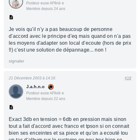
Posteur·euse AFfiné·e
Membre depuis 24 ans
Je vois qu'il n'y a pas beaucoup de personne
d'accord avec le principe d'eq mais quand on n'a pas
les moyens d'adapter son local d'ecoute (hors de prix
!!) c'est une solution de dépannage... non !
signaler
21 Décembre 2003 à 14:16
#18
J.a.h.n.o
Posteur·euse AFfolé·e
Membre depuis 22 ans
Exact 3db en tension = 6db en pression mais sinon
tout a fait d'accord avec franco et tpson si on connait
bien ses enceintes et sa piece et qu'on a ecouté tou
un tas d'album sur le systeme on peu tres bien se