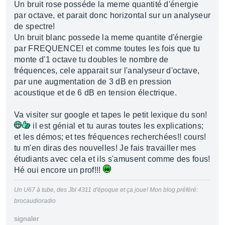
Un bruit rose posséde la meme quantité d'énergie
par octave, et parait donc horizontal sur un analyseur
de spectre!
Un bruit blanc possede la meme quantite d'énergie
par FREQUENCE! et comme toutes les fois que tu
monte d'1 octave tu doubles le nombre de
fréquences, cele apparait sur l'analyseur d'octave,
par une augmentation de 3 dB en pression
acoustique et de 6 dB en tension électrique.
Va visiter sur google et tapes le petit lexique du son!
il est génial et tu auras toutes les explications;
et les démos; et tes fréquences recherchées!! cours!
tu m'en diras des nouvelles! Je fais travailler mes
étudiants avec cela et ils s'amusent comme des fous!
Hé oui encore un prof!!!
Un U67 à tube, des Jbl 4311 d'époque et ça joue! Mon blog préféré:
brocaudioradio
signaler