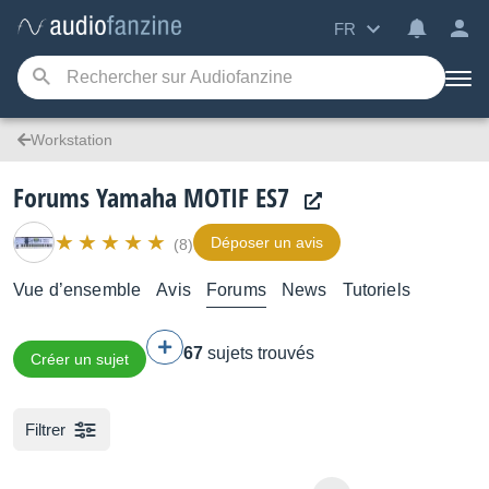
FR
Workstation
Forums Yamaha MOTIF ES7
Déposer un avis
(8)
Vue d’ensemble
Avis
Forums
News
Tutoriels
67
sujets trouvés
Créer un sujet
Filtrer