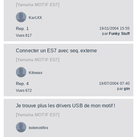
[
]
MOTIF ES7
Yamaha
Karl.XX
Rep. 1
19/11/2004 15:55
par
Funky Stuff
Vues 617
Connecter un ES7 avec seq. externe
[
]
MOTIF ES7
Yamaha
Kilowax
Rep. 4
19/07/2004 07:40
par
gtn
Vues 672
Je trouve plus les drivers USB de mon motif !
[
]
MOTIF ES7
Yamaha
bobmotifes