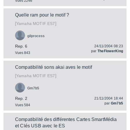
Vues 2246
Quelle ram pour le motif ?
[
]
MOTIF ES7
Yamaha
gilprocess
Rep. 6
24/11/2004 08:23
par
TheFlowerKing
Vues 843
Compatibilité sons akai aves le motif
[
]
MOTIF ES7
Yamaha
Gm7b5
Rep. 2
21/11/2004 18:44
par
Gm7b5
Vues 584
Compatibilité des différentes Cartes SmartMédia
et Clés USB avec le ES