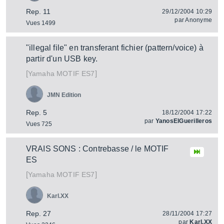
Rep. 11
29/12/2004 10:29
par
Anonyme
Vues 1499
"illegal file" en transferant fichier (pattern/voice) à
partir d'un USB key.
[
]
MOTIF ES7
Yamaha
JMN Edition
Rep. 5
18/12/2004 17:22
par
YanosElGuerilleros
Vues 725
VRAIS SONS : Contrebasse / le MOTIF
ES
[
]
MOTIF ES7
Yamaha
Karl.XX
Rep. 27
28/11/2004 17:27
par
Karl.XX