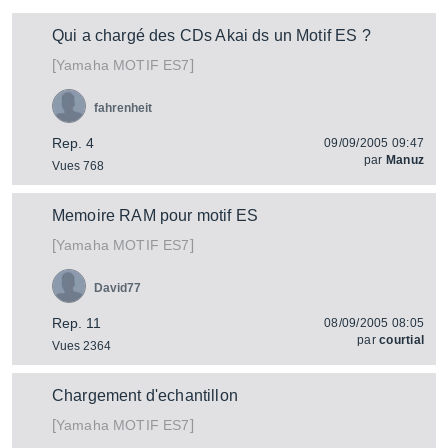
Qui a chargé des CDs Akai ds un Motif ES ?
[
]
MOTIF ES7
Yamaha
fahrenheit
Rep. 4
09/09/2005 09:47
par
Manuz
Vues 768
Memoire RAM pour motif ES
[
]
MOTIF ES7
Yamaha
David77
Rep. 11
08/09/2005 08:05
par
courtial
Vues 2364
Chargement d'echantillon
[
]
MOTIF ES7
Yamaha