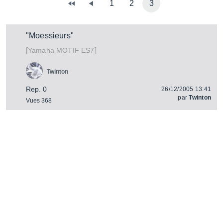
1
2
3
"Moessieurs"
[
]
MOTIF ES7
Yamaha
Twinton
Rep. 0
26/12/2005 13:41
par
Twinton
Vues 368