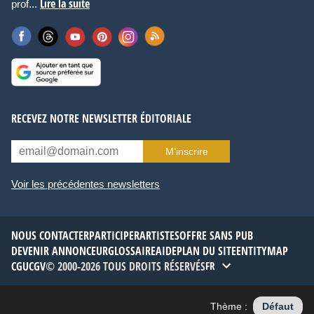
Lire la suite
prof...
RECEVEZ NOTRE NEWSLETTER ÉDITORIALE
M’inscrire
Voir les précédentes newsletters
NOUS CONTACTER
PARTICIPER
ARTISTES
OFFRE SANS PUB
DEVENIR ANNONCEUR
GLOSSAIRE
AIDE
PLAN DU SITE
ENTITYMAP
CGU
CGV
© 2000-2026 TOUS DROITS RÉSERVÉS
FR
Thème :
Défaut