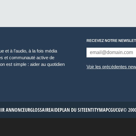
RECEVEZ NOTRE NEWSLET
 et à l’audio, à la fois média
ces et communauté active de
n est simple : aider au quotidien
Voir les précédentes new
NIR ANNONCEUR
GLOSSAIRE
AIDE
PLAN DU SITE
ENTITYMAP
CGU
CGV
© 2000