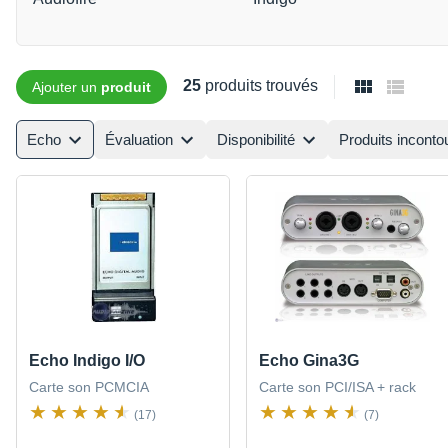
25
produits trouvés
Ajouter un
produit
Echo
Évaluation
Disponibilité
Produits inconto
Echo Indigo I/O
Echo Gina3G
Carte son PCMCIA
Carte son PCI/ISA + rack
(17)
(7)