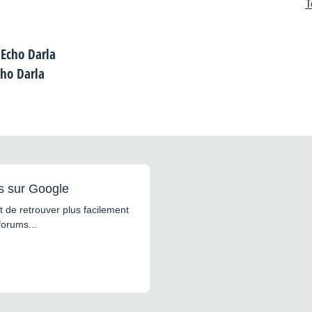
T
cho Darla
s sur Google
 de retrouver plus facilement
forums...