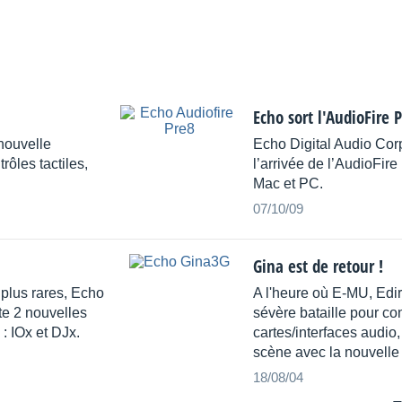
Echo sort l'AudioFire 
nouvelle
Echo Digital Audio Cor
ôles tactiles,
l’arrivée de l’AudioFire
Mac et PC.
07/10/09
Gina est de retour !
plus rares, Echo
A l'heure où E-MU, Edir
te 2 nouvelles
sévère bataille pour co
: IOx et DJx.
cartes/interfaces audio,
scène avec la nouvelle
18/08/04