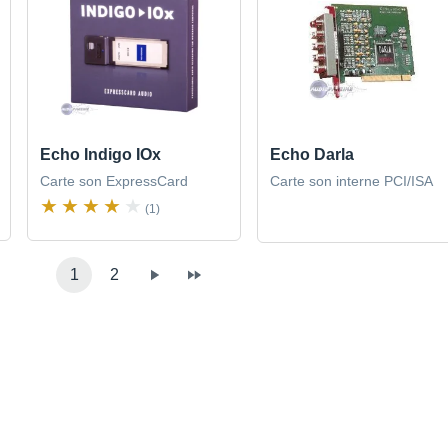
Echo Indigo IOx
Echo Darla
Carte son ExpressCard
Carte son interne PCI/ISA
(1)
1
2