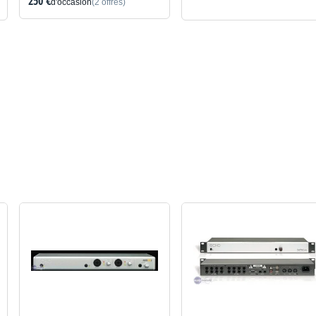
250 €
d'occasion
(2 offres)