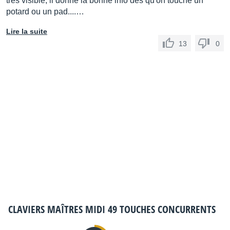
très visible, il donne la bonne info dés qu'on touche un
potard ou un pad....…
Lire la suite
13
0
CLAVIERS MAÎTRES MIDI 49 TOUCHES
CONCURRENTS