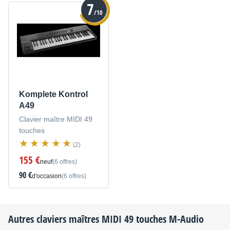
7
/10
Komplete Kontrol
A49
Clavier maître MIDI 49
touches
(2)
155 €
neuf
(6 offres)
90 €
d'occasion
(6 offres)
Autres claviers maîtres MIDI 49 touches
M-Audio