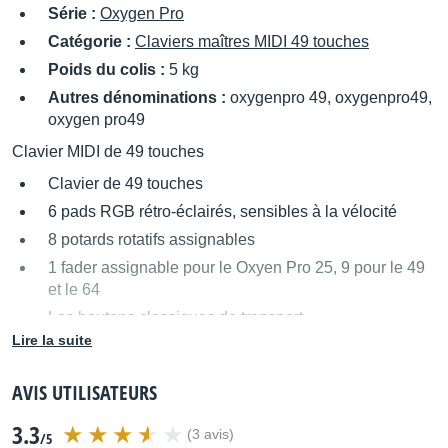
Série :
Oxygen Pro
Catégorie :
Claviers maîtres MIDI 49 touches
Poids du colis :
5 kg
Autres dénominations :
oxygenpro 49, oxygenpro49,
oxygen pro49
Clavier MIDI de 49 touches
Clavier de 49 touches
6 pads RGB rétro-éclairés, sensibles à la vélocité
8 potards rotatifs assignables
1 fader assignable pour le Oxyen Pro 25, 9 pour le 49
et le 64
Les boutons classiques de transport
Lire la suite
2 molettes pour la modulation et le pitch technologies
Smart Chord et smart Scale
AVIS UTILISATEURS
Mapping automatique
Arpégiateur et répéteur de notes
3.3
(3 avis)
/5