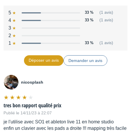
une sortie MIDI DIN
un port USB MIDI
5
33 %
(1 avis)
une entrée pour une pédale de sustain
4
33 %
(1 avis)
Un commutateur On/Off
3
2
Distribué par
M-Audio/LaBoiteNoireDuMusicien
1
33 %
(1 avis)
Déposer un avis
Demander un avis
nicosplash
tres bon rapport qualité prix
Publié le 14/11/23 à 22:07
je l'utilise avec SO1 et ableton live 11 en home studio
enfin un clavier avec les pads a droite !!! mapping très facile