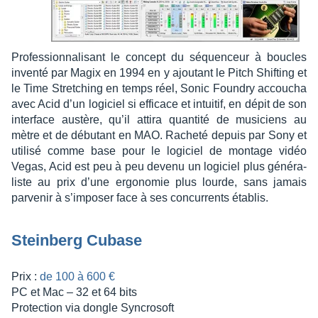
Profes­sion­na­li­sant le concept du séquen­ceur à boucles
inventé par Magix en 1994 en y ajou­tant le Pitch Shif­ting et
le Time Stret­ching en temps réel, Sonic Foun­dry accou­cha
avec Acid d’un logi­ciel si effi­cace et intui­tif, en dépit de son
inter­face austère, qu’il attira quan­tité de musi­ciens au
mètre et de débu­tant en MAO. Racheté depuis par Sony et
utilisé comme base pour le logi­ciel de montage vidéo
Vegas, Acid est peu à peu devenu un logi­ciel plus géné­ra­
liste au prix d’une ergo­no­mie plus lourde, sans jamais
parve­nir à s’im­po­ser face à ses concur­rents établis.
Stein­berg Cubase
Prix :
de 100 à 600 €
PC et Mac – 32 et 64 bits
Protec­tion via dongle Syncro­soft