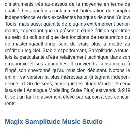
d’ins­tru­ments très au-dessus de la moyenne en terme de
qualité. On appré­ciera notam­ment l’in­té­gra­tion du sampler
Inde­pen­dence et des excel­lentes banques de sons Yellow
Tools, mais aussi quan­tité de plug-ins extrê­me­ment perfor­
mants, cepen­dant que la présence d’une édition spec­trale
au sein du soft ainsi que des fonc­tions de restau­ra­tion ou
de maste­ring/autho­ring sont de vrais plus à mettre au
crédit du logi­ciel. Stable et perfor­mant, Sampli­tude a toute­
fois la parti­cu­la­rité d’être rela­ti­ve­ment tech­nique dans son
ergo­no­mie et ses approches. Il convien­dra ainsi mieux à
l’ingé son chevronné qu’au musi­cien débu­tant. Notons le
enfin : sa version la plus inté­res­sante (inté­grant Inde­pen­
dence, 70Go de sons, ainsi que les plugs Vandal et ceux
issus de l’Ana­logue Model­ling Suite Plus) est vendu à 949
€, soit un tarif rela­ti­ve­ment élevé par rapport à ses concur­
rents.
Magix Sampli­tude Music Studio