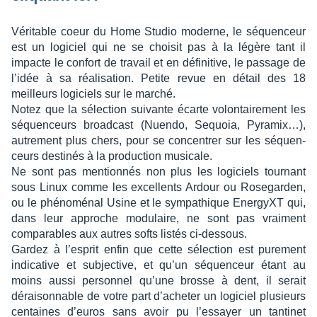
Véri­table coeur du Home Studio moderne, le séquen­ceur
est un logi­ciel qui ne se choi­sit pas à la légère tant il
impacte le confort de travail et en défi­ni­tive, le passage de
l’idée à sa réali­sa­tion. Petite revue en détail des 18
meilleurs logi­ciels sur le marché.
Notez que la sélec­tion suivante écarte volon­tai­re­ment les
séquen­ceurs broad­cast (Nuendo, Sequoia, Pyra­mix…),
autre­ment plus chers, pour se concen­trer sur les séquen­
ceurs desti­nés à la produc­tion musi­cale.
Ne sont pas mention­nés non plus les logi­ciels tour­nant
sous Linux comme les excel­lents Ardour ou Rose­gar­den,
ou le phéno­mé­nal Usine et le sympa­thique Ener­gyXT qui,
dans leur approche modu­laire, ne sont pas vrai­ment
compa­rables aux autres softs listés ci-dessous.
Gardez à l’es­prit enfin que cette sélec­tion est pure­ment
indi­ca­tive et subjec­tive, et qu’un séquen­ceur étant au
moins aussi person­nel qu’une brosse à dent, il serait
dérai­son­nable de votre part d’ache­ter un logi­ciel plusieurs
centaines d’eu­ros sans avoir pu l’es­sayer un tanti­net