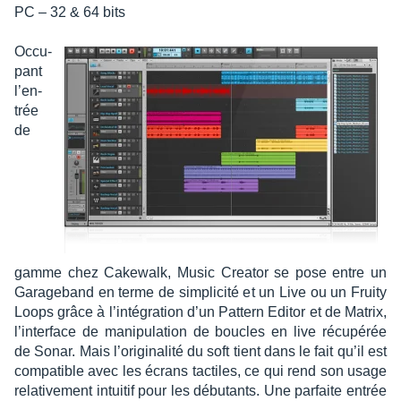
PC – 32 & 64 bits
Occu­
pant
l’en­
trée
de
gamme chez Cake­walk, Music Crea­tor se pose entre un
Gara­ge­band en terme de simpli­cité et un Live ou un Fruity
Loops grâce à l’in­té­gra­tion d’un Pattern Editor et de Matrix,
l’in­ter­face de mani­pu­la­tion de boucles en live récu­pé­rée
de Sonar. Mais l’ori­gi­na­lité du soft tient dans le fait qu’il est
compa­tible avec les écrans tactiles, ce qui rend son usage
rela­ti­ve­ment intui­tif pour les débu­tants. Une parfaite entrée