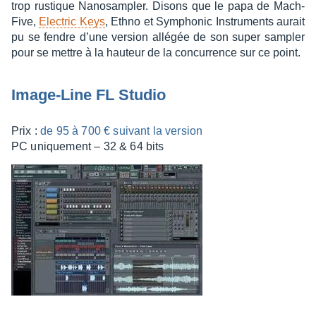
trop rustique Nano­sam­pler. Disons que le papa de Mach­
Five,
Elec­tric Keys
, Ethno et Sympho­nic Instru­ments aurait
pu se fendre d’une version allé­gée de son super sampler
pour se mettre à la hauteur de la concur­rence sur ce point.
Image-Line FL Studio
Prix :
de 95 à 700 € suivant la version
PC unique­ment – 32 & 64 bits