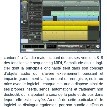
cantonné à l’au­dio mais incluant depuis ses versions 8–9
des fonc­tions de sequen­cing MIDI, Sampli­tude est un logi­
ciel dont la prin­ci­pale origi­na­lité tient dans son concept
d’objets audio qui s’avère extrê­me­ment puis­sant et
impacte gran­de­ment la façon dont on enre­gistre, édite ou
mixe avec le logi­ciel : chaque clip audio dispose ainsi de
ses propres inserts, sends, auto­ma­tions et trai­te­ment non
destruc­tif, qui s’ajoutent à ceux de la piste et du bus dans
lequel elle est envoyée. Au-delà de cette parti­cu­la­rité, le
logi­ciel se distingue égale­ment par son bundle d’ef­fets et