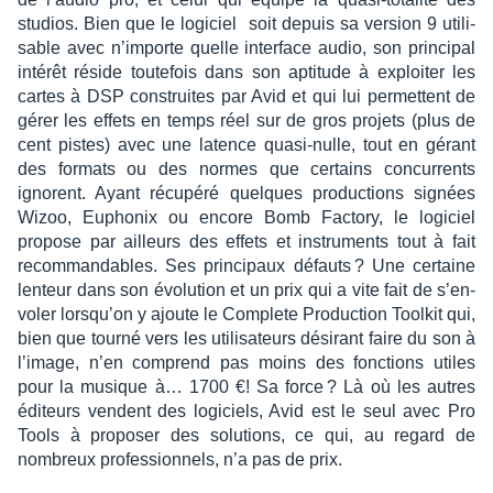
studios. Bien que le logi­ciel soit depuis sa version 9 utili­
sable avec n’im­porte quelle inter­face audio, son prin­ci­pal
inté­rêt réside toute­fois dans son apti­tude à exploi­ter les
cartes à DSP construites par Avid et qui lui permettent de
gérer les effets en temps réel sur de gros projets (plus de
cent pistes) avec une latence quasi-nulle, tout en gérant
des formats ou des normes que certains concur­rents
ignorent. Ayant récu­péré quelques produc­tions signées
Wizoo, Eupho­nix ou encore Bomb Factory, le logi­ciel
propose par ailleurs des effets et instru­ments tout à fait
recom­man­dables. Ses prin­ci­paux défauts ? Une certaine
lenteur dans son évolu­tion et un prix qui a vite fait de s’en­
vo­ler lorsqu’on y ajoute le Complete Produc­tion Tool­kit qui,
bien que tourné vers les utili­sa­teurs dési­rant faire du son à
l’image, n’en comprend pas moins des fonc­tions utiles
pour la musique à… 1700 €! Sa force ? Là où les autres
éditeurs vendent des logi­ciels, Avid est le seul avec Pro
Tools à propo­ser des solu­tions, ce qui, au regard de
nombreux profes­sion­nels, n’a pas de prix.