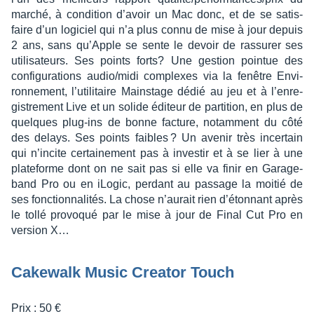
marché, à condi­tion d’avoir un Mac donc, et de se satis­
faire d’un logi­ciel qui n’a plus connu de mise à jour depuis
2 ans, sans qu’Apple se sente le devoir de rassu­rer ses
utili­sa­teurs. Ses points forts? Une gestion poin­tue des
confi­gu­ra­tions audio/midi complexes via la fenêtre Envi­
ron­ne­ment, l’uti­li­taire Mains­tage dédié au jeu et à l’en­re­
gis­tre­ment Live et un solide éditeur de parti­tion, en plus de
quelques plug-ins de bonne facture, notam­ment du côté
des delays. Ses points faibles ? Un avenir très incer­tain
qui n’in­cite certai­ne­ment pas à inves­tir et à se lier à une
plate­forme dont on ne sait pas si elle va finir en Gara­ge­
band Pro ou en iLogic, perdant au passage la moitié de
ses fonc­tion­na­li­tés. La chose n’au­rait rien d’éton­nant après
le tollé provoqué par le mise à jour de Final Cut Pro en
version X…
Cake­walk Music Crea­tor Touch
Prix : 50 €