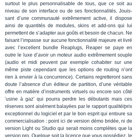
surtout le plus person­na­li­sable de tous, que ce soit au
niveau de son inter­face ou de ses fonc­tion­na­li­tés. Jouis­
sant d’une commu­nauté extrê­me­ment active, il dispose
ainsi de quan­ti­tés de modules, skins et add-ons qui lui
permettent de s’adap­ter aux goûts et besoin de chacun. Ne
faisant l’im­passe sur aucune fonc­tion­na­lité majeure et livré
avec l’ex­cellent bundle Reaplugs, Reaper se paye en
outre le luxe d’avoir un moteur audio extrê­me­ment souple
(audio et midi peuvent par exemple coha­bi­ter sur une
même piste cepen­dant que les options de routing n’ont
rien à envier à la concur­rence). Certains regret­te­ront sans
doute l’ab­sence d’un éditeur de parti­tion, d’une véri­table
offre en matière d’ins­tru­ments virtuels ou encore son côté
'usine à gaz’ qui pourra perdre les débu­tants mais ces
réserves sont aisé­ment balayées par le rapport qualité/prix
excep­tion­nel du logi­ciel et par le bon esprit qui entoure sa
commer­cia­li­sa­tion : point ici de version démo bridée, ni de
version Light ou Studio qui serait moins complètes que la
version pro. Quelque soit la licence que vous possé­diez, le