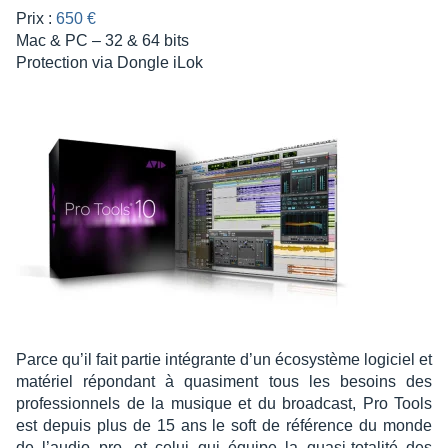
Prix :
650 €
Mac & PC – 32 & 64 bits
Protec­tion via Dongle iLok
Parce qu’il fait partie inté­grante d’un écosys­tème logi­ciel et
maté­riel répon­dant à quasi­ment tous les besoins des
profes­sion­nels de la musique et du broad­cast, Pro Tools
est depuis plus de 15 ans le soft de réfé­rence du monde
de l’au­dio pro, et celui qui équipe la quasi-tota­lité des