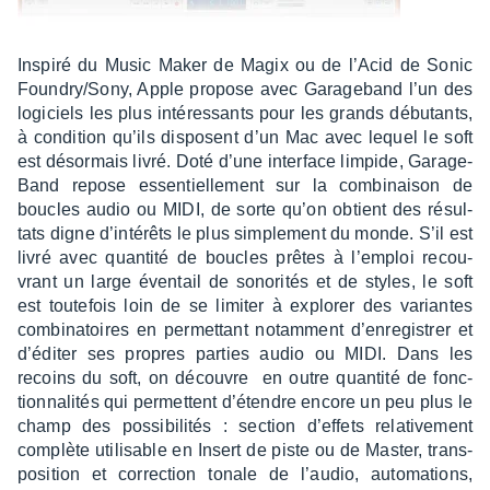
Inspiré du Music Maker de Magix ou de l’Acid de Sonic
Foun­dry/Sony, Apple propose avec Gara­ge­band l’un des
logi­ciels les plus inté­res­sants pour les grands débu­tants,
à condi­tion qu’ils disposent d’un Mac avec lequel le soft
est désor­mais livré. Doté d’une inter­face limpide, Gara­ge­
Band repose essen­tiel­le­ment sur la combi­nai­son de
boucles audio ou MIDI, de sorte qu’on obtient des résul­
tats digne d’in­té­rêts le plus simple­ment du monde. S’il est
livré avec quan­tité de boucles prêtes à l’em­ploi recou­
vrant un large éven­tail de sono­ri­tés et de styles, le soft
est toute­fois loin de se limi­ter à explo­rer des variantes
combi­na­toires en permet­tant notam­ment d’en­re­gis­trer et
d’édi­ter ses propres parties audio ou MIDI. Dans les
recoins du soft, on découvre en outre quan­tité de fonc­
tion­na­li­tés qui permettent d’étendre encore un peu plus le
champ des possi­bi­li­tés : section d’ef­fets rela­ti­ve­ment
complète utili­sable en Insert de piste ou de Master, trans­
po­si­tion et correc­tion tonale de l’au­dio, auto­ma­tions,