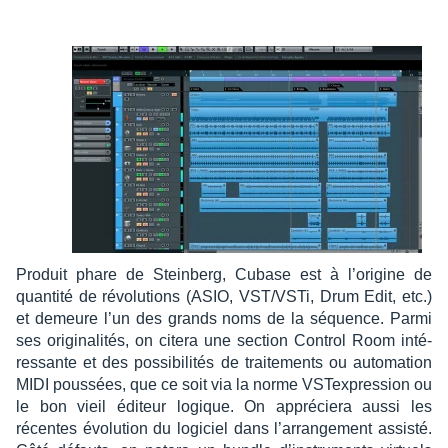
Produit phare de Stein­berg, Cubase est à l’ori­gine de
quan­tité de révo­lu­tions (ASIO, VST/VSTi, Drum Edit, etc.)
et demeure l’un des grands noms de la séquence. Parmi
ses origi­na­li­tés, on citera une section Control Room inté­
res­sante et des possi­bi­li­tés de trai­te­ments ou auto­ma­tion
MIDI pous­sées, que ce soit via la norme VSTex­pres­sion ou
le bon vieil éditeur logique. On appré­ciera aussi les
récentes évolu­tion du logi­ciel dans l’ar­ran­ge­ment assisté.