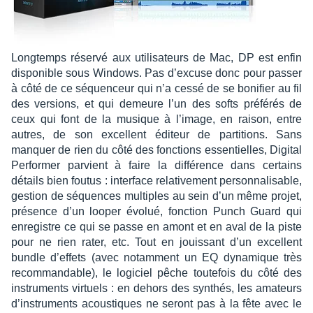
Long­temps réservé aux utili­sa­teurs de Mac, DP est enfin
dispo­nible sous Windows. Pas d’ex­cuse donc pour passer
à côté de ce séquen­ceur qui n’a cessé de se boni­fier au fil
des versions, et qui demeure l’un des softs préfé­rés de
ceux qui font de la musique à l’image, en raison, entre
autres, de son excellent éditeur de parti­tions. Sans
manquer de rien du côté des fonc­tions essen­tielles, Digi­tal
Perfor­mer parvient à faire la diffé­rence dans certains
détails bien foutus : inter­face rela­ti­ve­ment person­na­li­sable,
gestion de séquences multiples au sein d’un même projet,
présence d’un looper évolué, fonc­tion Punch Guard qui
enre­gistre ce qui se passe en amont et en aval de la piste
pour ne rien rater, etc. Tout en jouis­sant d’un excellent
bundle d’ef­fets (avec notam­ment un EQ dyna­mique très
recom­man­dable), le logi­ciel pêche toute­fois du côté des
instru­ments virtuels : en dehors des synthés, les amateurs
d’ins­tru­ments acous­tiques ne seront pas à la fête avec le