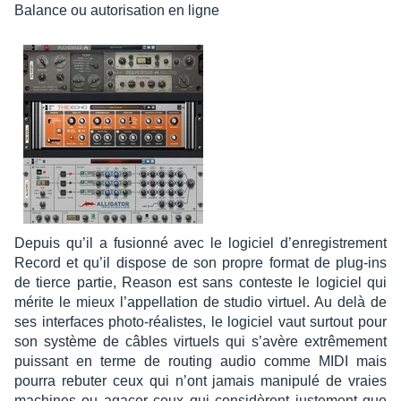
Balance ou auto­ri­sa­tion en ligne
Depuis qu’il a fusionné avec le logi­ciel d’en­re­gis­tre­ment
Record et qu’il dispose de son propre format de plug-ins
de tierce partie, Reason est sans conteste le logi­ciel qui
mérite le mieux l’ap­pel­la­tion de studio virtuel. Au delà de
ses inter­faces photo-réalistes, le logi­ciel vaut surtout pour
son système de câbles virtuels qui s’avère extrê­me­ment
puis­sant en terme de routing audio comme MIDI mais
pourra rebu­ter ceux qui n’ont jamais mani­pulé de vraies
machines ou agacer ceux qui consi­dèrent juste­ment que