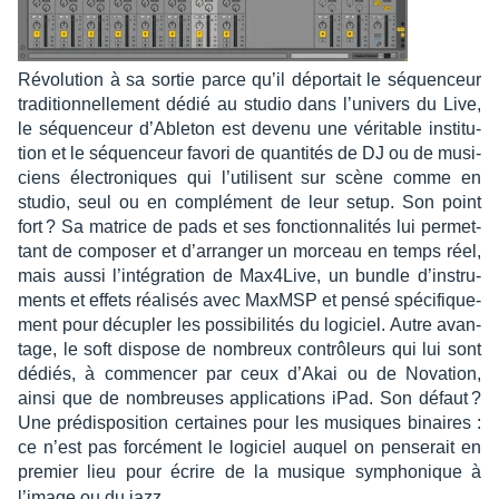
Révo­lu­tion à sa sortie parce qu’il dépor­tait le séquen­ceur
tradi­tion­nel­le­ment dédié au studio dans l’uni­vers du Live,
le séquen­ceur d’Able­ton est devenu une véri­table insti­tu­
tion et le séquen­ceur favori de quan­ti­tés de DJ ou de musi­
ciens élec­tro­niques qui l’uti­lisent sur scène comme en
studio, seul ou en complé­ment de leur setup. Son point
fort ? Sa matrice de pads et ses fonc­tion­na­li­tés lui permet­
tant de compo­ser et d’ar­ran­ger un morceau en temps réel,
mais aussi l’in­té­gra­tion de Max4­Live, un bundle d’ins­tru­
ments et effets réali­sés avec MaxMSP et pensé spéci­fique­
ment pour décu­pler les possi­bi­li­tés du logi­ciel. Autre avan­
tage, le soft dispose de nombreux contrô­leurs qui lui sont
dédiés, à commen­cer par ceux d’Akai ou de Nova­tion,
ainsi que de nombreuses appli­ca­tions iPad. Son défaut ?
Une prédis­po­si­tion certaines pour les musiques binaires :
ce n’est pas forcé­ment le logi­ciel auquel on pense­rait en
premier lieu pour écrire de la musique sympho­nique à
l’image ou du jazz…