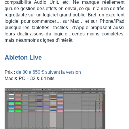
compa­ti­bi­lité Audio Unit, etc. Ne manque réel­le­ment
qu’une gestion des effets en envoi, ce qui n’a rien de très
regret­table sur un logi­ciel grand public. Bref, un excellent
logi­ciel pour commen­cer… sur Mac… et sur iPhone/iPad
puisque les tablettes tactiles d’Apple proposent aussi
leurs décli­nai­sons du logi­ciel, certes moins complètes,
mais néan­moins dignes d’in­té­rêt.
Able­ton Live
Prix :
de 80 à 650 € suivant la version
Mac & PC – 32 & 64 bits