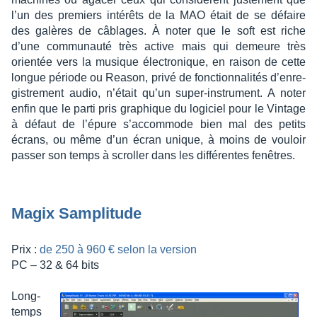
l’un des premiers inté­rêts de la MAO était de se défaire
des galères de câblages. À noter que le soft est riche
d’une commu­nauté très active mais qui demeure très
orien­tée vers la musique élec­tro­nique, en raison de cette
longue période ou Reason, privé de fonc­tion­na­li­tés d’en­re­
gis­tre­ment audio, n’était qu’un super-instru­ment. A noter
enfin que le parti pris graphique du logi­ciel pour le Vintage
à défaut de l’épure s’ac­com­mode bien mal des petits
écrans, ou même d’un écran unique, à moins de vouloir
passer son temps à scrol­ler dans les diffé­rentes fenêtres.
Magix Sampli­tude
Prix :
de 250 à 960 € selon la version
PC – 32 & 64 bits
Long­
temps