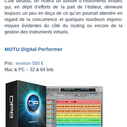
Côté défauts, on notera un bundle d’ins­tru­ments virtuels
qui, en dépit d’ef­forts de la part de l’édi­teur, demeure
toujours un peu en deça de ce qu’on pour­rait attendre en
regard de la concur­rence et quelques lour­deurs ergo­no­
miques évidentes du côté du routing ou encore de la
gestion des instru­ments virtuels.
MOTU Digi­tal Perfor­mer
Prix :
envi­ron 500 €
Mac & PC – 32 & 64 bits