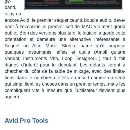
ge­
band,
eJay ou
encore Acid, le premier séquen­ceur à boucle audio, deve­
nant à l’oc­ca­sion le premier soft de MAO vrai­ment grand
public. Bien des versions plus tard, le logi­ciel a gardé cette
orien­ta­tion et demeure une alter­na­tive inté­res­sante à
Sequel ou Acid Music Studio, parce qu’il propose
quelques instru­ments, effets et outils (Ampli guitare
Vandal, instru­ments Vita, Loop Desi­gner…) tout à fait
dignes d’in­té­rêt pour le débu­tant. Les défauts seront à
cher­cher du côté de la table de mixage, avec des limi­ta­
tions dans le nombres d’ef­fets en insert comme en send
qui simpli­fient les choses dans un premier temps, mais les
compliquent vite à mesure que l’uti­li­sa­teur devient plus
aguerri.
Avid Pro Tools