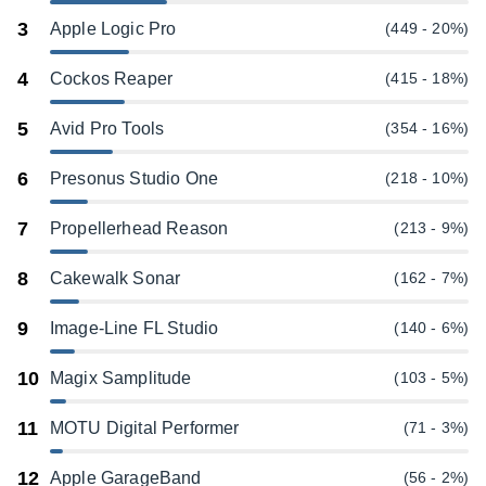
3
Apple Logic Pro
(449 - 20%)
4
Cockos Reaper
(415 - 18%)
5
Avid Pro Tools
(354 - 16%)
6
Presonus Studio One
(218 - 10%)
7
Propellerhead Reason
(213 - 9%)
8
Cakewalk Sonar
(162 - 7%)
9
Image-Line FL Studio
(140 - 6%)
10
Magix Samplitude
(103 - 5%)
11
MOTU Digital Performer
(71 - 3%)
12
Apple GarageBand
(56 - 2%)