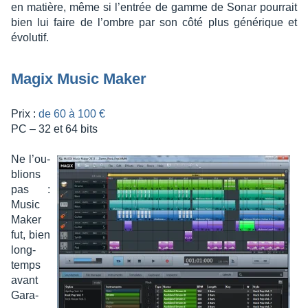
en matière, même si l’en­trée de gamme de Sonar pour­rait
bien lui faire de l’ombre par son côté plus géné­rique et
évolu­tif.
Magix Music Maker
Prix :
de 60 à 100 €
PC – 32 et 64 bits
Ne l’ou­
blions
pas :
Music
Maker
fut, bien
long­
temps
avant
Gara­