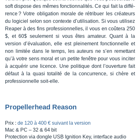
soft dispose des mêmes fonc­tion­na­li­tés. Ce qui fait la diffé­
rence ? Votre obli­ga­tion morale de rétri­buer les créa­teurs
du logi­ciel selon son contexte d’uti­li­sa­tion. Si vous utili­sez
Reaper à des fins profes­sion­nelles, il vous en coûtera 250
$, et 60$ seule­ment si vous êtes amateur. Quant à la
version d’éva­lua­tion, elle est plei­ne­ment fonc­tion­nelle et
non limi­tée dans le temps, les auteurs ne s’en remet­tant
qu’à votre sens moral et un petite fenêtre pour vous inci­ter
à acqué­rir une licence. Une poli­tique dont l’ou­ver­ture fait
défaut à la quasi tota­lité de la concur­rence, si chère et
profes­sion­nelle soit-elle.
Propel­le­rhead Reason
Prix :
de 120 à 400 € suivant la version
Mac & PC – 32 & 64 bit
Protec­tion via dongle USB Igni­tion Key, inter­face audio