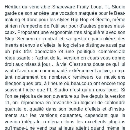
Héri­tier du véné­rable Share­ware Fruity Loop, FL Studio
garde de son ancêtre une voca­tion marquée pour le Beat­
ma­king et donc pour les styles Hip Hop et élec­tro, même
si rien n’em­pêche de l’uti­li­ser pour d’autres genres musi­
caux. Propo­sant une ergo­no­mie très singu­lière avec son
Step Sequen­cer central et sa gestion parti­cu­lière des
inserts et envois d’ef­fets, le logi­ciel se distingue aussi par
un prix très abor­dable et une poli­tique commer­ciale
réjouis­sante : l’achat de la version en cours vous donne
droit aux mises à jour… à vie! C’est sans doute ce qui lui
vaut d’avoir une commu­nauté extrê­me­ment active, comp­
tant notam­ment de nombreux remixeurs ou musi­ciens
élec­tro­niques pro, à l’heure où beau­coup ont encore trop
souvent l’idée que FL Studio n’est qu’un gros jouet. Si
l’on se réjouira de son ouver­ture au live depuis la version
11, on repro­chera en revanche au logi­ciel de confondre
quan­tité et qualité dans son bundle d’ef­fets et d’ins­tru­
ments sur les versions courantes, cepen­dant que la
version inté­grale conte­nant tous les excel­lents plug-ins
qu’Image-Line vend par ailleurs atteint quand même le