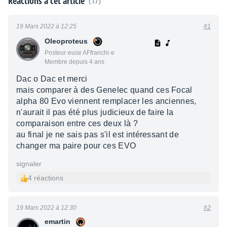
Réactions à cet article
(17)
19 Mars 2022 à 12:25
#1
Oleoproteus
Posteur·euse AFfranchi·e
Membre depuis 4 ans
Dac o Dac et merci
mais comparer à des Genelec quand ces Focal
alpha 80 Evo viennent remplacer les anciennes,
n'aurait il pas été plus judicieux de faire la
comparaison entre ces deux là ?
au final je ne sais pas s'il est intéressant de
changer ma paire pour ces EVO
signaler
4 réactions
19 Mars 2022 à 12:30
#2
emartin