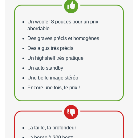
Points forts
Un woofer 8 pouces pour un prix
abordable
Des graves précis et homogènes
Des aigus très précis
Un highshelf très pratique
Un auto standby
Une belle image stéréo
Encore une fois, le prix !
Points faibles
La taille, la profondeur
La bosse à 200 hertz