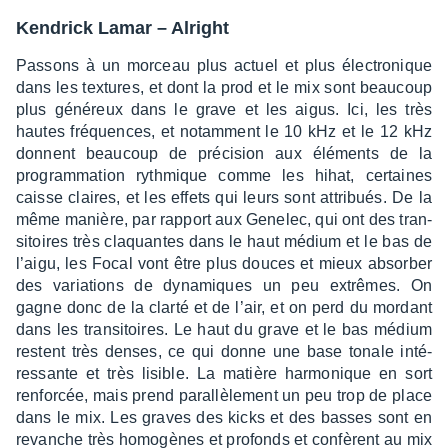
Kendrick Lamar – Alright
Passons à un morceau plus actuel et plus élec­tro­nique
dans les textures, et dont la prod et le mix sont beau­coup
plus géné­reux dans le grave et les aigus. Ici, les très
hautes fréquences, et notam­ment le 10 kHz et le 12 kHz
donnent beau­coup de préci­sion aux éléments de la
program­ma­tion ryth­mique comme les hihat, certaines
caisse claires, et les effets qui leurs sont attri­bués. De la
même manière, par rapport aux Gene­lec, qui ont des tran­
si­toires très claquantes dans le haut médium et le bas de
l’aigu, les Focal vont être plus douces et mieux absor­ber
des varia­tions de dyna­miques un peu extrêmes. On
gagne donc de la clarté et de l’air, et on perd du mordant
dans les tran­si­toires. Le haut du grave et le bas médium
restent très denses, ce qui donne une base tonale inté­
res­sante et très lisible. La matière harmo­nique en sort
renfor­cée, mais prend paral­lè­le­ment un peu trop de place
dans le mix. Les graves des kicks et des basses sont en
revanche très homo­gènes et profonds et confèrent au mix