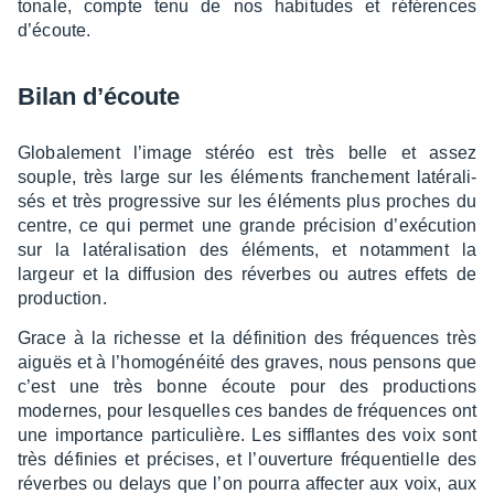
tonale, compte tenu de nos habi­tudes et réfé­rences
d’écoute.
Bilan d’écoute
Globa­le­ment l’image stéréo est très belle et assez
souple, très large sur les éléments fran­che­ment laté­ra­li­
sés et très progres­sive sur les éléments plus proches du
centre, ce qui permet une grande préci­sion d’exé­cu­tion
sur la laté­ra­li­sa­tion des éléments, et notam­ment la
largeur et la diffu­sion des réverbes ou autres effets de
produc­tion.
Grace à la richesse et la défi­ni­tion des fréquences très
aiguës et à l’ho­mo­gé­néité des graves, nous pensons que
c’est une très bonne écoute pour des produc­tions
modernes, pour lesquelles ces bandes de fréquences ont
une impor­tance parti­cu­lière. Les sifflantes des voix sont
très défi­nies et précises, et l’ou­ver­ture fréquen­tielle des
réverbes ou delays que l’on pourra affec­ter aux voix, aux