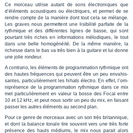
Ce morceau utilise autant de sons élec­tro­niques que
d’élé­ments acous­tiques ou élec­triques, et permet de se
rendre compte de la manière dont tout cela se mélange.
Les graves nous permettent une lisi­bi­lité parfaite de la
ryth­mique et des diffé­rentes lignes de basse, qui sont
pour­tant très riches en infor­ma­tions mélo­diques, le tout
dans une belle homo­gé­néité. De la même manière, la
richesse dans le bas va très bien à la guitare et lui donne
une jolie rondeur.
A contra­rio, les éléments de program­ma­tion ryth­mique ont
des hautes fréquences qui peuvent être un peu enva­his­
santes, parti­cu­liè­re­ment les hihats élec­tro. En effet, l’om­
ni­pré­sence de la program­ma­tion ryth­mique dans ce mix
met parti­cu­liè­re­ment en valeur la bosse des Focal entre
10 et 12 kHz, et peut nous sortir un peu du mix, en faisant
passer les autres éléments au second plan.
Pour ce genre de morceaux avec un son très britan­nique,
et dont la balance tonale tire souvent vers une très forte
présence des hauts médiums, le mix nous parait alors