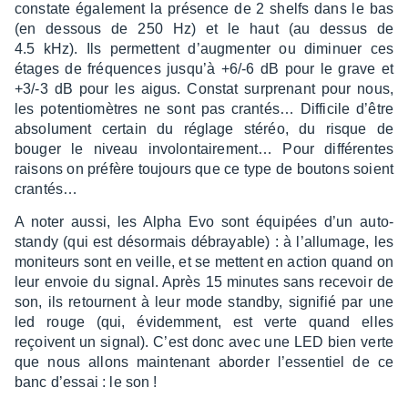
constate égale­ment la présence de 2 shelfs dans le bas
(en dessous de 250 Hz) et le haut (au dessus de
4.5 kHz). Ils permettent d’aug­men­ter ou dimi­nuer ces
étages de fréquences jusqu’à +6/-6 dB pour le grave et
+3/-3 dB pour les aigus. Constat surpre­nant pour nous,
les poten­tio­mètres ne sont pas cran­tés… Diffi­cile d’être
abso­lu­ment certain du réglage stéréo, du risque de
bouger le niveau invo­lon­tai­re­ment… Pour diffé­rentes
raisons on préfère toujours que ce type de boutons soient
cran­tés…
A noter aussi, les Alpha Evo sont équi­pées d’un auto-
standy (qui est désor­mais débrayable) : à l’al­lu­mage, les
moni­teurs sont en veille, et se mettent en action quand on
leur envoie du signal. Après 15 minutes sans rece­voir de
son, ils retournent à leur mode standby, signi­fié par une
led rouge (qui, évidem­ment, est verte quand elles
reçoivent un signal). C’est donc avec une LED bien verte
que nous allons main­te­nant abor­der l’es­sen­tiel de ce
banc d’es­sai : le son !