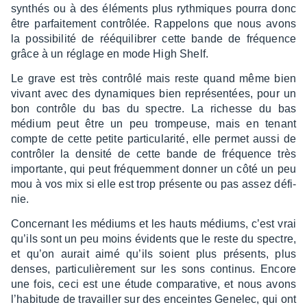
synthés ou à des éléments plus ryth­miques pourra donc
être parfai­te­ment contrô­lée. Rappe­lons que nous avons
la possi­bi­lité de rééqui­li­brer cette bande de fréquence
grâce à un réglage en mode High Shelf.
Le grave est très contrôlé mais reste quand même bien
vivant avec des dyna­miques bien repré­sen­tées, pour un
bon contrôle du bas du spectre. La richesse du bas
médium peut être un peu trom­peuse, mais en tenant
compte de cette petite parti­cu­la­rité, elle permet aussi de
contrô­ler la densité de cette bande de fréquence très
impor­tante, qui peut fréquem­ment donner un côté un peu
mou à vos mix si elle est trop présente ou pas assez défi­
nie.
Concer­nant les médiums et les hauts médiums, c’est vrai
qu’ils sont un peu moins évidents que le reste du spectre,
et qu’on aurait aimé qu’ils soient plus présents, plus
denses, parti­cu­liè­re­ment sur les sons conti­nus. Encore
une fois, ceci est une étude compa­ra­tive, et nous avons
l’ha­bi­tude de travailler sur des enceintes Gene­lec, qui ont