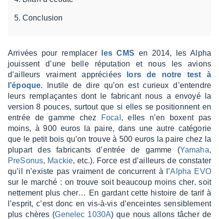
Conclusion
Arri­vées pour rempla­cer
les CMS
en 2014, les Alpha
jouissent d’une belle répu­ta­tion et nous les avions
d’ailleurs vrai­ment appré­ciées
lors de notre test à
l’époque
. Inutile de dire qu’on est curieux d’en­tendre
leurs remplaçantes dont le fabri­cant nous a envoyé la
version 8 pouces, surtout que si elles se posi­tionnent en
entrée de gamme chez
Focal
, elles n’en boxent pas
moins, à 900 euros la paire, dans une autre caté­go­rie
que le petit bois qu’on trouve à 500 euros la paire chez la
plupart des fabri­cants d’en­trée de gamme (
Yamaha
,
PreSo­nus
,
Mackie
, etc.). Force est d’ailleurs de consta­ter
qu’il n’existe pas vrai­ment de concur­rent à l’
Alpha EVO
sur le marché : on trouve soit beau­coup moins cher, soit
nette­ment plus cher… En gardant cette histoire de tarif à
l’es­prit, c’est donc en vis-à-vis d’en­ceintes sensi­ble­ment
plus chères (
Gene­lec 1030A
) que nous allons tâcher de