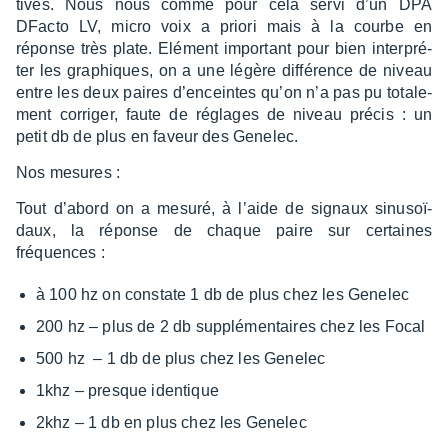
tives. Nous nous comme pour cela servi d’un DPA
DFacto LV, micro voix a priori mais à la courbe en
réponse très plate. Elément impor­tant pour bien inter­pré­
ter les graphiques, on a une légère diffé­rence de niveau
entre les deux paires d’en­ceintes qu’on n’a pas pu tota­le­
ment corri­ger, faute de réglages de niveau précis : un
petit db de plus en faveur des Gene­lec.
Nos mesures :
Tout d’abord on a mesuré, à l’aide de signaux sinu­soï­
daux, la réponse de chaque paire sur certaines
fréquences :
à 100 hz on constate 1 db de plus chez les Gene­lec
200 hz – plus de 2 db supplé­men­taires chez les Focal
500 hz – 1 db de plus chez les Gene­lec
1khz – presque iden­tique
2khz – 1 db en plus chez les Gene­lec