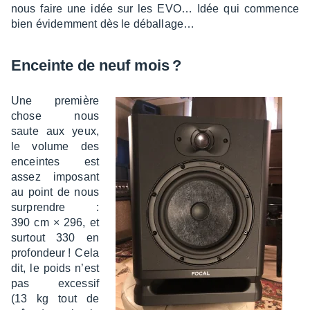
nous faire une idée sur les EVO… Idée qui commence
bien évidem­ment dès le débal­la­ge…
Enceinte de neuf mois ?
Une première
chose nous
saute aux yeux,
le volume des
enceintes est
assez impo­sant
au point de nous
surprendre :
390 cm × 296, et
surtout 330 en
profon­deur ! Cela
dit, le poids n’est
pas exces­sif
(13 kg tout de