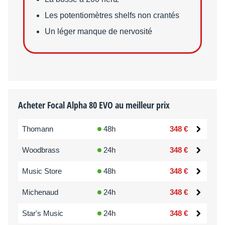
Les potentiomètres shelfs non crantés
Un léger manque de nervosité
Acheter Focal Alpha 80 EVO au meilleur prix
Thomann
48h
348 €
Woodbrass
24h
348 €
Music Store
48h
348 €
Michenaud
24h
348 €
Star's Music
24h
348 €