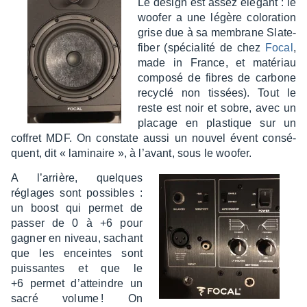
Le design est assez élégant : le
woofer a une légère colo­ra­tion
grise due à sa membrane Slate­
fi­ber (spécia­lité de chez
Focal
,
made in France, et maté­riau
composé de fibres de carbone
recy­clé non tissées). Tout le
reste est noir et sobre, avec un
placage en plas­tique sur un
coffret MDF. On constate aussi un nouvel évent consé­
quent, dit « lami­naire », à l’avant, sous le woofer.
A l’ar­rière, quelques
réglages sont possibles :
un boost qui permet de
passer de 0 à +6 pour
gagner en niveau, sachant
que les enceintes sont
puis­santes et que le
+6 permet d’at­teindre un
sacré volume ! On