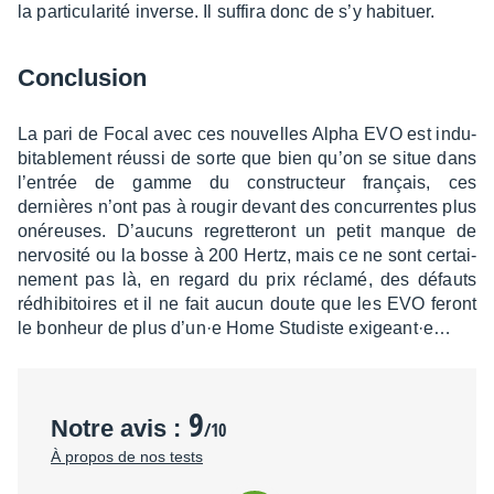
la parti­cu­la­rité inverse. Il suffira donc de s’y habi­tuer.
Conclu­sion
La pari de Focal avec ces nouvelles Alpha EVO est indu­
bi­ta­ble­ment réussi de sorte que bien qu’on se situe dans
l’en­trée de gamme du construc­teur français, ces
dernières n’ont pas à rougir devant des concur­rentes plus
onéreuses. D’au­cuns regret­te­ront un petit manque de
nervo­sité ou la bosse à 200 Hertz, mais ce ne sont certai­
ne­ment pas là, en regard du prix réclamé, des défauts
rédhi­bi­toires et il ne fait aucun doute que les EVO feront
le bonheur de plus d’un·e Home Studiste exigeant·e…
9
Notre avis :
/10
À propos de nos tests