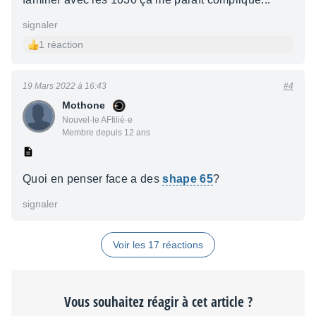
signaler
1 réaction
19 Mars 2022 à 16:43
#4
Mothone
Nouvel·le AFfilié·e
Membre depuis 12 ans
Quoi en penser face a des
shape 65
?
signaler
Voir les 17 réactions
Vous souhaitez réagir à cet article ?