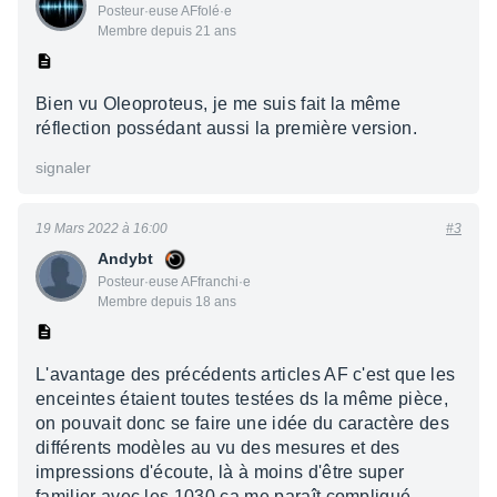
Posteur·euse AFfolé·e
Membre depuis 21 ans
Bien vu Oleoproteus, je me suis fait la même
réflection possédant aussi la première version.
signaler
19 Mars 2022 à 16:00
#3
Andybt
Posteur·euse AFfranchi·e
Membre depuis 18 ans
L'avantage des précédents articles AF c'est que les
enceintes étaient toutes testées ds la même pièce,
on pouvait donc se faire une idée du caractère des
différents modèles au vu des mesures et des
impressions d'écoute, là à moins d'être super
familier avec les 1030 ça me paraît compliqué...