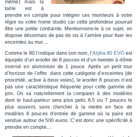
même) mais la
taille est à
prendre en compte pour inté­grer ces moni­teurs à votre
régie ou votre home studio car cette profon­deur pour­rait
être une petite contrainte. Mention­nons-le à ce sujet, on
dispose désor­mais de pas de vis à l’ar­rière pour fixer les
enceintes au mur…
Comme le 80 l’in­dique dans son nom, l’
Alpha 80 EVO
est
équi­pée d’un woofer de 8 pouces et d’un twee­ter à dôme
inversé en alumi­nium de 1 pouce. Après un petit tour
d’ho­ri­zon de l’offre dans cette caté­go­rie d’en­ceintes (de
proxi­mité, active à deux voies), le woofer 8 pouces n’est
pas une carac­té­ris­tique fréquente pour cette gamme de
prix. On va natu­rel­le­ment la compa­rer à des modèles
dont le haut-parleur sera plus petit, 6.5 ou 7 pouces le
plus souvent, sans cher­cher à la mettre en face de
modèles 8 pouces d’en­trée de gamme où la paire est
vendue autour de 500 euros. C’est donc une spéci­fi­cité à
prendre en comp­te…