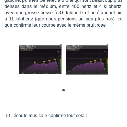
gauche, puis les Gene­lec à droite qui sont beau­coup plus
denses dans le médium, entre 400 hertz et 4 kilo­hertz,
avec une grosse bosse à 3.6 kilo­hertz et un éton­nant pic
à 11 kilo­hertz (que nous pensions un peu plus bas), ce
que confirme leur courbe avec le même bruit rose
Et l’écoute musi­cale confirme tout cela :