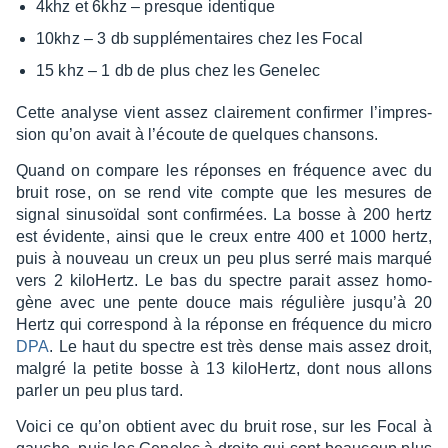
4khz et 6khz – presque iden­tique
10khz – 3 db supplé­men­taires chez les Focal
15 khz – 1 db de plus chez les Gene­lec
Cette analyse vient assez clai­re­ment confir­mer l’im­pres­
sion qu’on avait à l’écoute de quelques chan­sons.
Quand on compare les réponses en fréquence avec du
bruit rose, on se rend vite compte que les mesures de
signal sinu­soï­dal sont confir­mées. La bosse à 200 hertz
est évidente, ainsi que le creux entre 400 et 1000 hertz,
puis à nouveau un creux un peu plus serré mais marqué
vers 2 kilo­Hertz. Le bas du spectre parait assez homo­
gène avec une pente douce mais régu­lière jusqu’à 20
Hertz qui corres­pond à la réponse en fréquence du micro
DPA
. Le haut du spectre est très dense mais assez droit,
malgré la petite bosse à 13 kilo­Hertz, dont nous allons
parler un peu plus tard.
Voici ce qu’on obtient avec du bruit rose, sur les Focal à