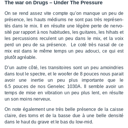
The war on Drugs – Under The Pres­sure
On se rend assez vite compte qu’on manque un peu de
présence, les hauts médiums ne sont pas très repré­sen­
tés dans le mix. Il en résulte une légère perte de nervo­
sité par rapport à nos habi­tudes, les guitares, les hihats et
les percus­sions reculent un peu dans le mix, et la voix
perd un peu de sa présence. Le coté très nasal de ce
mix est dans le même temps un peu adouci, ce qui est
plutôt agréable.
D’un autre côté, les tran­si­toires sont un peu amoin­dries
dans tout le spectre, et le woofer de 8 pouces nous parait
avoir une iner­tie un peu plus impor­tante que le
6.5 pouces de nos Gene­lec 1030A. Il semble avoir un
temps de mise en vibra­tion un peu plus lent, en résulte
un son moins nerveux.
On note égale­ment une très belle présence de la caisse
claire, des toms et de la basse due à une belle densité
dans le haut du grave et le bas du low-mid.