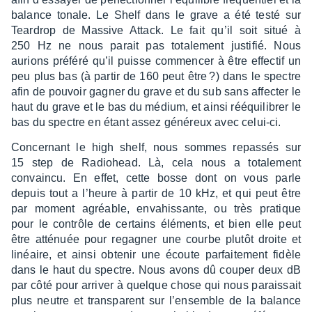
balance tonale. Le Shelf dans le grave a été testé sur
Tear­drop de Massive Attack. Le fait qu’il soit situé à
250 Hz ne nous parait pas tota­le­ment justi­fié. Nous
aurions préféré qu’il puisse commen­cer à être effec­tif un
peu plus bas (à partir de 160 peut être ?) dans le spectre
afin de pouvoir gagner du grave et du sub sans affec­ter le
haut du grave et le bas du médium, et ainsi rééqui­li­brer le
bas du spectre en étant assez géné­reux avec celui-ci.
Concer­nant le high shelf, nous sommes repas­sés sur
15 step de Radio­head. Là, cela nous a tota­le­ment
convaincu. En effet, cette bosse dont on vous parle
depuis tout a l’heure à partir de 10 kHz, et qui peut être
par moment agréable, enva­his­sante, ou très pratique
pour le contrôle de certains éléments, et bien elle peut
être atté­nuée pour rega­gner une courbe plutôt droite et
linéaire, et ainsi obte­nir une écoute parfai­te­ment fidèle
dans le haut du spectre. Nous avons dû couper deux dB
par côté pour arri­ver à quelque chose qui nous parais­sait
plus neutre et trans­pa­rent sur l’en­semble de la balance