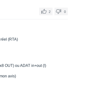
2
0
 réel (RTA)
 x8 OUT) ou ADAT in+out (!)
 mon avis)