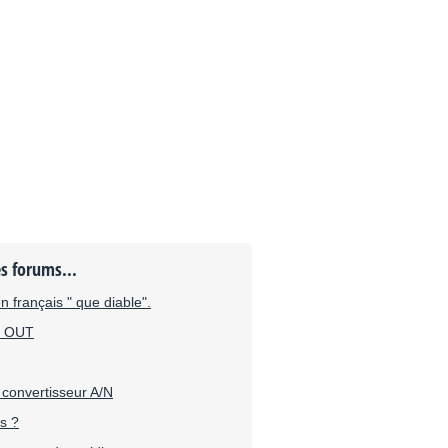
es forums...
 français " que diable".
t OUT
 convertisseur A/N
is ?