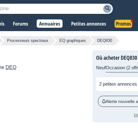
vis
Forums
Annuaires
Petites annonces
Promos
Processeurs spectraux
EQ graphiques
DEQ830
Où acheter DEQ830
rie
DEQ
Neuf
Occasion (2 off
2 petites annonces
Alerte nouvelle