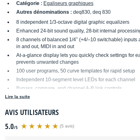
Catégorie :
Egaliseurs graphiques
Autres dénominations :
deq830, deq 830
8 independent 1/3-octave digital graphic equalizers
Enhanced 24-bit sound quality, 28-bit internal processin
8 channels of balanced 1/4" (+4/–10 switchable) inputs
in and out, MIDI in and out
At-a-glance display lets you quickly check settings for
prevents unwanted changes
100 user programs, 50 curve templates for rapid setup
Independent 10-segment level LEDs for each channel
Bypass, compare, and channel A-B link controls
Lire la suite
1U rackmount with internal power supply
Distribué par
audia
AVIS UTILISATEURS
5.0
(5 avis)
/5