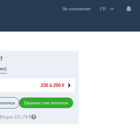
FR
Se connecter
 ?
res)
230 à 250 €
 annonce
Déposer une annonce
Argus 211,79 €