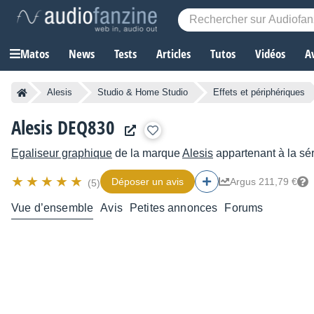
Matos
News
Tests
Articles
Tutos
Vidéos
A
Alesis
Studio & Home Studio
Effets et périphériques
Alesis DEQ830
Egaliseur graphique
de la marque
Alesis
appartenant à la sé
Déposer un avis
Argus 211,79 €
(5)
Vue d’ensemble
Avis
Petites annonces
Forums