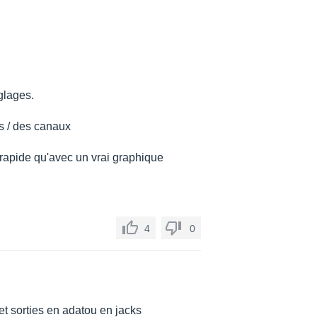
glages.
s / des canaux
rapide qu'avec un vrai graphique
4
0
 et sorties en adatou en jacks