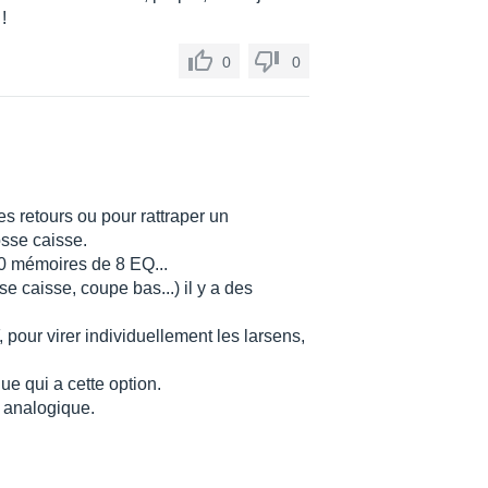
!
0
0
es retours ou pour rattraper un
osse caisse.
100 mémoires de 8 EQ...
e caisse, coupe bas...) il y a des
 pour virer individuellement les larsens,
e qui a cette option.
; analogique.