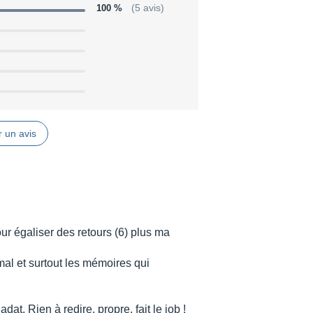
100 %
(5 avis)
 un avis
ur égaliser des retours (6) plus ma
al et surtout les mémoires qui
at. Rien à redire, propre, fait le job !