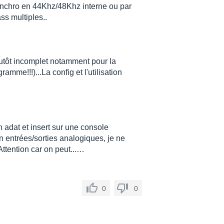
ynchro en 44Khz/48Khz interne ou par
ss multiples..
lutôt incomplet notamment pour la
amme!!!)...La config et l'utilisation
n adat et insert sur une console
n entrées/sorties analogiques, je ne
 Attention car on peut...…
0
0