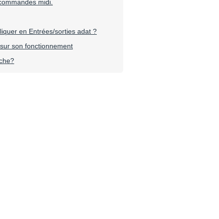
s commandes midi.
liquer en Entrées/sorties adat ?
 sur son fonctionnement
che?