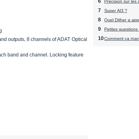
Précision sur le
Super AI3 ?
Quel Dither a app
Petites questions
g
Comment ça mar
 and outputs, 8 channels of ADAT Optical
 each band and channel. Locking feature