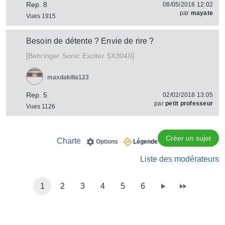
Rep. 8
08/05/2018 12:02
par
mayate
Vues 1915
Besoin de détente ? Envie de rire ?
[
]
Sonic Exciter SX3040
Behringer
maxdakilla123
Rep. 5
02/02/2018 13:05
par
petit professeur
Vues 1126
Créer un sujet
Charte
Options
Légende
Liste des modérateurs
1
2
3
4
5
6