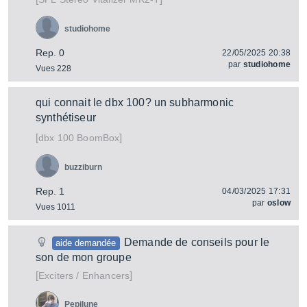
studiohome
Rep. 0
22/05/2025 20:38
par
studiohome
Vues 228
qui connait le dbx 100? un subharmonic
synthétiseur
[
]
100 BoomBox
dbx
buzziburn
Rep. 1
04/03/2025 17:31
par
oslow
Vues 1011
Demande de conseils pour le
aide demandée
son de mon groupe
[
]
Exciters / Enhancers
Pepilune