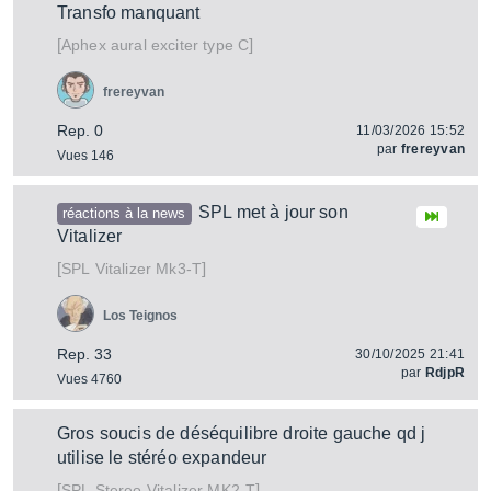
Transfo manquant
[
]
aural exciter type C
Aphex
frereyvan
Rep. 0
11/03/2026 15:52
par
frereyvan
Vues 146
SPL met à jour son
réactions à la news
Vitalizer
[
]
Vitalizer Mk3-T
SPL
Los Teignos
Rep. 33
30/10/2025 21:41
par
RdjpR
Vues 4760
Gros soucis de déséquilibre droite gauche qd j
utilise le stéréo expandeur
[
]
Stereo Vitalizer MK2-T
SPL