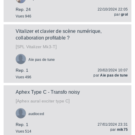
Rep. 24
22/10/2024 22:05
par
grol
Vues 946
Vitalizer et clavier de scène numérique,
collaboration profitable ?
[
]
Vitalizer Mk3-T
SPL
Aïe pas de tune
Rep. 1
20/02/2024 10:07
par
Aïe pas de tune
Vues 496
Aphex Type C - Transfo noisy
[
]
aural exciter type C
Aphex
audioced
Rep. 1
27/01/2024 23:31
par
mik75
Vues 514