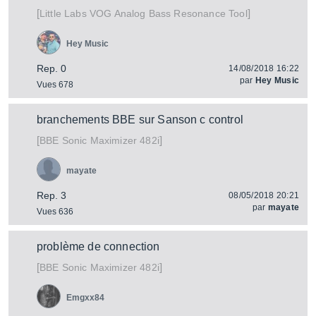
[
]
VOG Analog Bass Resonance Tool
Little Labs
Hey Music
Rep. 0
14/08/2018 16:22
par
Hey Music
Vues 678
branchements BBE sur Sanson c control
[
]
Sonic Maximizer 482i
BBE
mayate
Rep. 3
08/05/2018 20:21
par
mayate
Vues 636
problème de connection
[
]
Sonic Maximizer 482i
BBE
Emgxx84