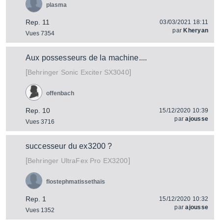
plasma
Rep. 11
03/03/2021 18:11
par
Kheryan
Vues 7354
Aux possesseurs de la machine....
[
]
Sonic Exciter SX3040
Behringer
offenbach
Rep. 10
15/12/2020 10:39
par
ajousse
Vues 3716
successeur du ex3200 ?
[
]
UltraFex Pro EX3200
Behringer
flostephmatissethaïs
Rep. 1
15/12/2020 10:32
par
ajousse
Vues 1352