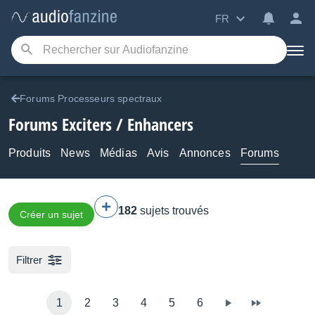
FR
Forums Processeurs spectraux
Forums Exciters / Enhancers
Produits
News
Médias
Avis
Annonces
Forums
182
sujets trouvés
Créer un sujet
Filtrer
1
2
3
4
5
6