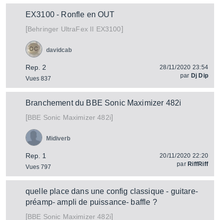
EX3100 - Ronfle en OUT
[
]
UltraFex II EX3100
Behringer
davidcab
Rep. 2
28/11/2020 23:54
par
Dj Dip
Vues 837
Branchement du BBE Sonic Maximizer 482i
[
]
Sonic Maximizer 482i
BBE
Midiverb
Rep. 1
20/11/2020 22:20
par
RiffRiff
Vues 797
quelle place dans une config classique - guitare-
préamp- ampli de puissance- baffle ?
[
]
Sonic Maximizer 482i
BBE