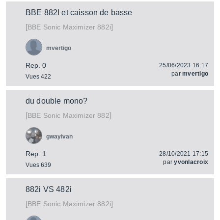
BBE 882I et caisson de basse
[
]
Sonic Maximizer 882i
BBE
mvertigo
Rep. 0
25/06/2023 16:17
par
mvertigo
Vues 422
du double mono?
[
]
Sonic Maximizer 882
BBE
gwayivan
Rep. 1
28/10/2021 17:15
par
yvonlacroix
Vues 639
882i VS 482i
[
]
Sonic Maximizer 882i
BBE