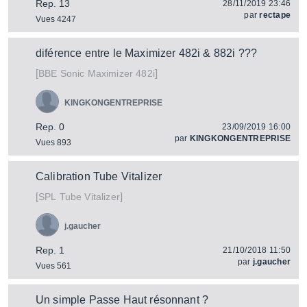
Rep. 13
28/11/2019 23:46
par
rectape
Vues 4247
diférence entre le Maximizer 482i & 882i ???
[
]
Sonic Maximizer 482i
BBE
KINGKONGENTREPRISE
Rep. 0
23/09/2019 16:00
par
KINGKONGENTREPRISE
Vues 893
Calibration Tube Vitalizer
[
]
Tube Vitalizer
SPL
j.gaucher
Rep. 1
21/10/2018 11:50
par
j.gaucher
Vues 561
Un simple Passe Haut résonnant ?