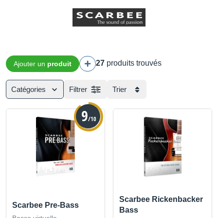
27
produits trouvés
Ajouter un
produit
Catégories
Filtrer
Trier
9
/10
Scarbee Rickenbacker
Scarbee Pre-Bass
Bass