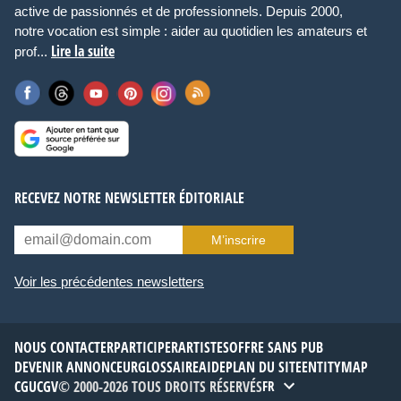
active de passionnés et de professionnels. Depuis 2000,
notre vocation est simple : aider au quotidien les amateurs et
Lire la suite
prof...
RECEVEZ NOTRE NEWSLETTER ÉDITORIALE
M’inscrire
Voir les précédentes newsletters
NOUS CONTACTER
PARTICIPER
ARTISTES
OFFRE SANS PUB
DEVENIR ANNONCEUR
GLOSSAIRE
AIDE
PLAN DU SITE
ENTITYMAP
CGU
CGV
© 2000-2026 TOUS DROITS RÉSERVÉS
FR