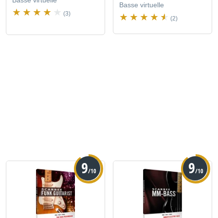
Basse virtuelle
Basse virtuelle
(3)
(2)
9
9
/10
/10