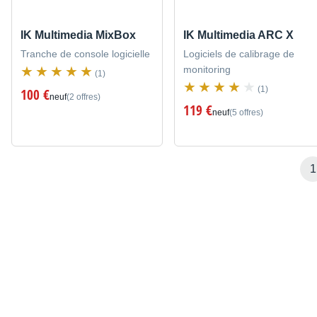
IK Multimedia MixBox
IK Multimedia ARC X
Tranche de console logicielle
Logiciels de calibrage de
monitoring
(1)
(1)
100 €
neuf
(2 offres)
119 €
neuf
(5 offres)
1