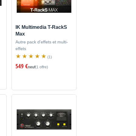
IK Multimedia T-RackS
Max
Autre pack d'effets et multi-
effets
(1)
549 €
neuf
(1 offre)