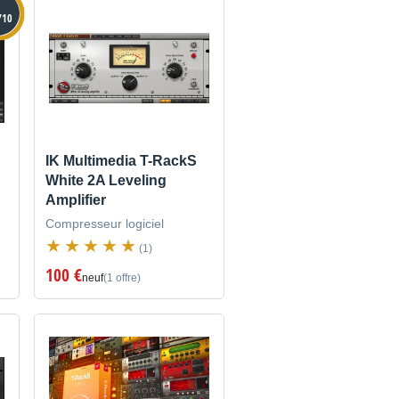
/10
IK Multimedia T-RackS
White 2A Leveling
Amplifier
Compresseur logiciel
(1)
100 €
neuf
(1 offre)