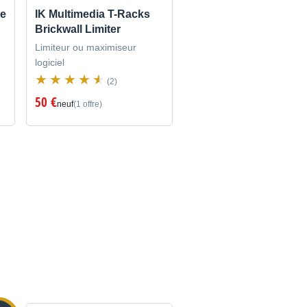
be
IK Multimedia T-Racks
Brickwall Limiter
Limiteur ou maximiseur
logiciel
(2)
50 €
neuf
(1 offre)