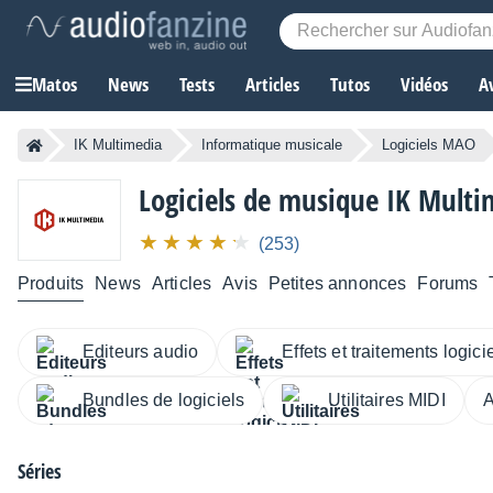
Matos
News
Tests
Articles
Tutos
Vidéos
A
IK Multimedia
Informatique musicale
Logiciels MAO
Logiciels de musique
IK Multi
(253)
Produits
News
Articles
Avis
Petites annonces
Forums
Editeurs audio
Effets et traitements logici
Bundles de logiciels
Utilitaires MIDI
A
Séries