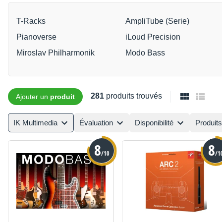
T-Racks
AmpliTube (Serie)
Pianoverse
iLoud Precision
Miroslav Philharmonik
Modo Bass
281
produits trouvés
Ajouter un
produit
IK Multimedia
Évaluation
Disponibilité
Produits
8
8
/10
/1