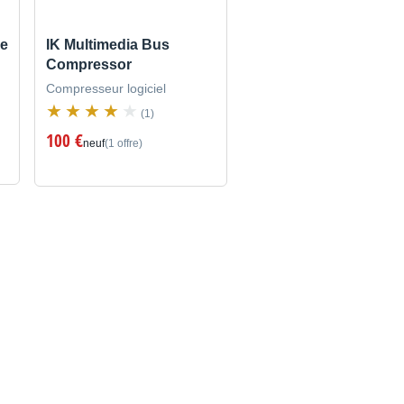
be
IK Multimedia Bus
Compressor
Compresseur logiciel
(1)
100 €
neuf
(1 offre)