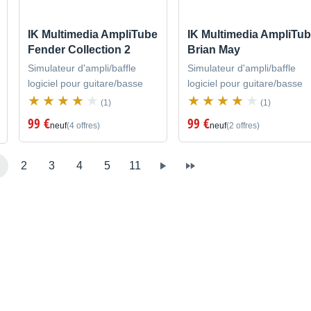
IK Multimedia AmpliTube
IK Multimedia AmpliTu
Fender Collection 2
Brian May
Simulateur d'ampli/baffle
Simulateur d'ampli/baffle
logiciel pour guitare/basse
logiciel pour guitare/basse
(1)
(1)
99 €
99 €
neuf
(4 offres)
neuf
(2 offres)
2
3
4
5
11