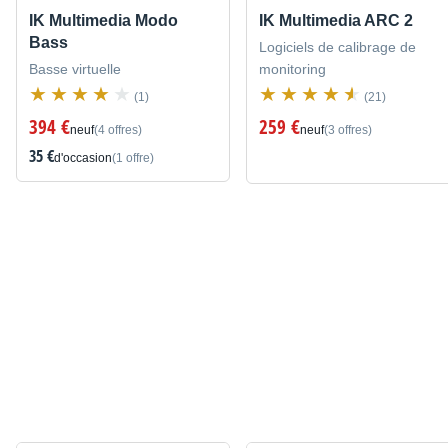
IK Multimedia Modo
IK Multimedia ARC 2
Bass
Logiciels de calibrage de
Basse virtuelle
monitoring
(1)
(21)
394 €
259 €
neuf
(4 offres)
neuf
(3 offres)
35 €
d'occasion
(1 offre)