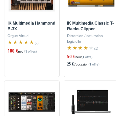
IK Multimedia Hammond
IK Multimedia Classic T-
B-3X
Racks Clipper
Orgue Virtuel
Distorsion / saturation
logicielle
(2)
(1)
100 €
neuf
(3 offres)
50 €
neuf
(1 offre)
25 €
d'occasion
(1 offre)