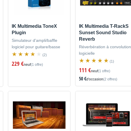
IK Multimedia ToneX
IK Multimedia T-RackS
Plugin
Sunset Sound Studio
Reverb
Simulateur d'ampli/baffle
logiciel pour guitare/basse
Réverbération à convolution
logicielle
(2)
(1)
229 €
neuf
(1 offre)
111 €
neuf
(1 offre)
50 €
d'occasion
(2 offres)