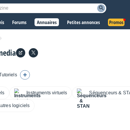
vis
Forums
Annuaires
Petites annonces
Promos
media
Tutoriels
els
Instruments virtuels
Séquenceurs & S
utres logiciels