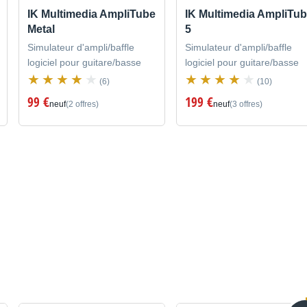
IK Multimedia AmpliTube
IK Multimedia AmpliTu
Metal
5
Simulateur d'ampli/baffle
Simulateur d'ampli/baffle
logiciel pour guitare/basse
logiciel pour guitare/basse
(6)
(10)
99 €
199 €
neuf
(2 offres)
neuf
(3 offres)