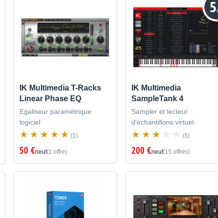
5
IK Multimedia T-Racks
IK Multimedia
Linear Phase EQ
SampleTank 4
Egaliseur paramétrique
Sampler et lecteur
logiciel
d'échantillons virtuel
(1)
(5)
50 €
200 €
neuf
(1 offre)
neuf
(15 offres)