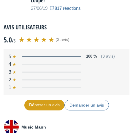
Looper
27/06/19
817 réactions
AVIS UTILISATEURS
5.0
(3 avis)
/5
5
100 %
(3 avis)
4
3
2
1
Déposer un avis
Demander un avis
Music Mann