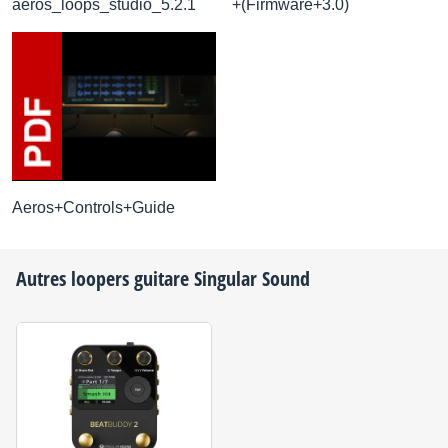
aeros_loops_studio_5.2.1
+(Firmware+3.0)
Aeros+Controls+Guide
Autres loopers guitare
Singular Sound