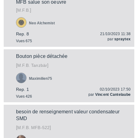
MFB salue son oeuvre
[
]
M.F.B.
Neo Alchemist
Rep. 8
21/10/2023 11:38
par
spraytex
Vues 675
Bouton pièce détachée
[
]
Tanzbär
M.F.B.
Maximilien75
Rep. 1
02/10/2023 17:50
par
Vincent Cantelaube
Vues 426
besoin de renseignement valeur condensateur
SMD
[
]
MFB-522
M.F.B.