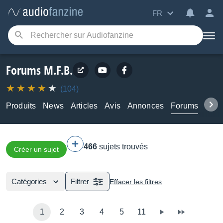
FR
Forums M.F.B.
(104)
Produits
News
Articles
Avis
Annonces
Forums
Tuto
466
sujets trouvés
Créer un sujet
Catégories
Filtrer
Effacer les filtres
1
2
3
4
5
11