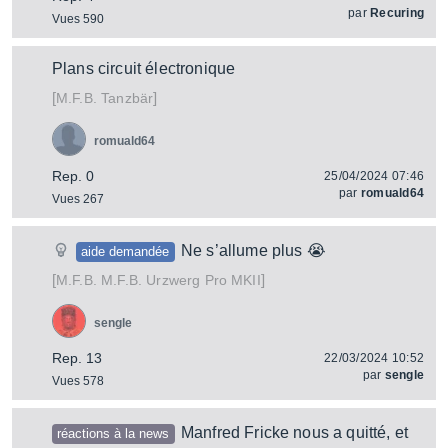
par
Recuring
Vues 590
Plans circuit électronique
[
]
Tanzbär
M.F.B.
romuald64
Rep. 0
25/04/2024 07:46
par
romuald64
Vues 267
Ne s’allume plus 😭
aide demandée
[
]
M.F.B. Urzwerg Pro MKII
M.F.B.
sengle
Rep. 13
22/03/2024 10:52
par
sengle
Vues 578
Manfred Fricke nous a quitté, et
réactions à la news