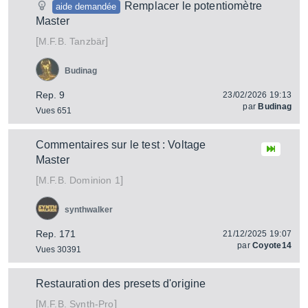
Remplacer le potentiomètre
aide demandée
Master
[
]
Tanzbär
M.F.B.
Budinag
Rep. 9
23/02/2026 19:13
par
Budinag
Vues 651
Commentaires sur le test : Voltage
Master
[
]
Dominion 1
M.F.B.
synthwalker
Rep. 171
21/12/2025 19:07
par
Coyote14
Vues 30391
Restauration des presets d'origine
[
]
Synth-Pro
M.F.B.