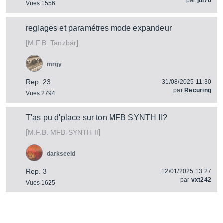
par
jul76
Vues 1556
reglages et paramétres mode expandeur
[
]
Tanzbär
M.F.B.
mrgy
Rep. 23
31/08/2025 11:30
par
Recuring
Vues 2794
T'as pu d'place sur ton MFB SYNTH II?
[
]
MFB-SYNTH II
M.F.B.
darkseeid
Rep. 3
12/01/2025 13:27
par
vxt242
Vues 1625