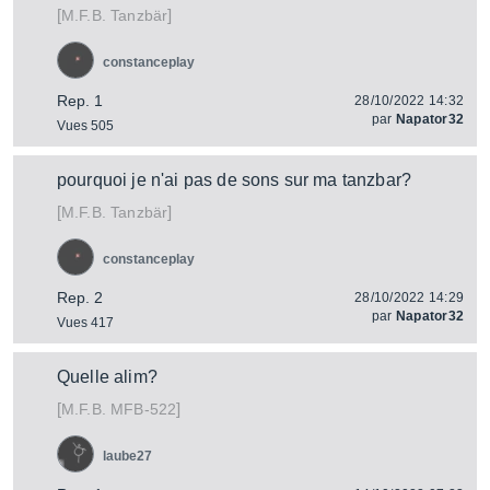
[
]
Tanzbär
M.F.B.
constanceplay
Rep. 1
28/10/2022 14:32
par
Napator32
Vues 505
pourquoi je n'ai pas de sons sur ma tanzbar?
[
]
Tanzbär
M.F.B.
constanceplay
Rep. 2
28/10/2022 14:29
par
Napator32
Vues 417
Quelle alim?
[
]
MFB-522
M.F.B.
laube27