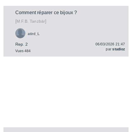
Comment réparer ce bijoux ?
[
]
Tanzbär
M.F.B.
atird_L
Rep. 2
06/03/2026 21:47
par
studioz
Vues 484