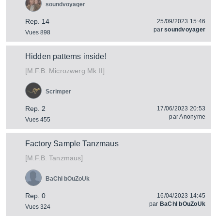
soundvoyager
Rep. 14
25/09/2023 15:46
par
soundvoyager
Vues 898
Hidden patterns inside!
[
]
Microzwerg Mk II
M.F.B.
Scrimper
Rep. 2
17/06/2023 20:53
par
Anonyme
Vues 455
Factory Sample Tanzmaus
[
]
Tanzmaus
M.F.B.
BaChI bOuZoUk
Rep. 0
16/04/2023 14:45
par
BaChI bOuZoUk
Vues 324