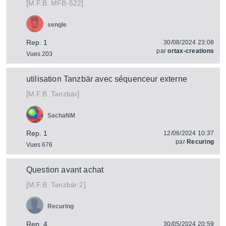
[
]
MFB-522
M.F.B.
sengle
Rep. 1
30/08/2024 23:08
par
ortax-creations
Vues 203
utilisation Tanzbär avec séquenceur externe
[
]
Tanzbär
M.F.B.
SachaNM
Rep. 1
12/06/2024 10:37
par
Recuring
Vues 676
Question avant achat
[
]
Tanzbär 2
M.F.B.
Recuring
Rep. 4
30/05/2024 20:59