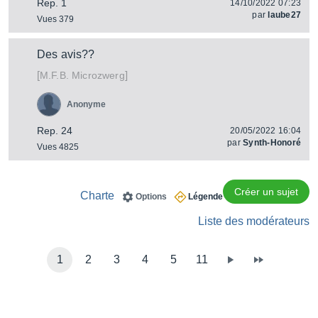
Rep. 1
14/10/2022 07:23
par
laube27
Vues 379
Des avis??
[
]
Microzwerg
M.F.B.
Anonyme
Rep. 24
20/05/2022 16:04
par
Synth-Honoré
Vues 4825
Créer un sujet
Charte
Options
Légende
Liste des modérateurs
1
2
3
4
5
11