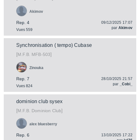
Akimov
Rep. 4
09/12/2025 17:07
par
Akimov
Vues 559
Synchronisation ( tempo) Cubase
[
]
MFB-503
M.F.B.
Zinouka
Rep. 7
28/10/2025 21:57
par
_Cobi_
Vues 824
dominion club sysex
[
]
Dominion Club
M.F.B.
alex bluesberry
Rep. 6
13/10/2025 17:22