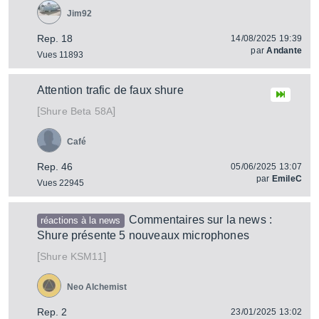
Jim92
Rep. 18
14/08/2025 19:39
par
Andante
Vues 11893
Attention trafic de faux shure
[
]
Beta 58A
Shure
Café
Rep. 46
05/06/2025 13:07
par
EmileC
Vues 22945
Commentaires sur la news :
réactions à la news
Shure présente 5 nouveaux microphones
[
]
KSM11
Shure
Neo Alchemist
Rep. 2
23/01/2025 13:02