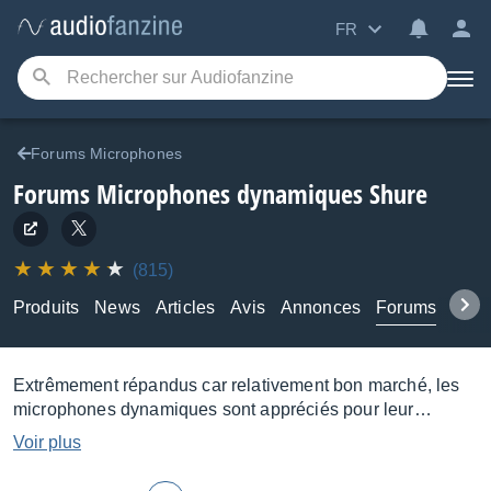
FR
Forums Microphones
Forums Microphones dynamiques Shure
(815)
Produits
News
Articles
Avis
Annonces
Forums
Tuto
Extrêmement répandus car relativement bon marché, les
microphones dynamiques sont appréciés pour leur
aptitude à encaisser de fortes pressions acoustiques.
Voir plus
Utilisés pour la prise de son de caisse claire, grosse
caisse, guitare et basse électrique ou encore pour les