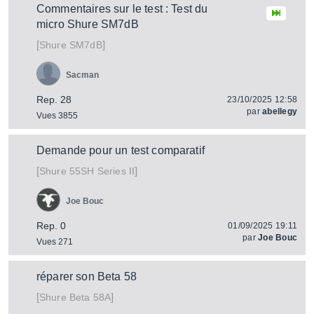
Commentaires sur le test : Test du
micro Shure SM7dB
[
]
SM7dB
Shure
Sacman
Rep. 28
23/10/2025 12:58
par
abellegy
Vues 3855
Demande pour un test comparatif
[
]
55SH Series II
Shure
Joe Bouc
Rep. 0
01/09/2025 19:11
par
Joe Bouc
Vues 271
réparer son Beta 58
[
]
Beta 58A
Shure