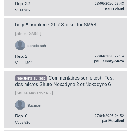
Rep. 22
23/06/2026 23:43
par
rroland
Vues 902
help!!! probleme XLR Socket for SM58
[
]
SM58
Shure
echobeach
Rep. 2
27/04/2026 22:14
par
Lemmy-Show
Vues 1394
Commentaires sur le test : Test
réactions au test
des micros Shure Nexadyne 2 et Nexadyne 6
[
]
Nexadyne 2
Shure
Sacman
Rep. 6
27/04/2026 04:52
par
Metalloïd
Vues 526