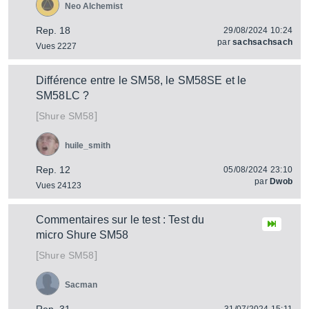
Neo Alchemist
Rep. 18
29/08/2024 10:24
par
sachsachsach
Vues 2227
Différence entre le SM58, le SM58SE et le
SM58LC ?
[
]
SM58
Shure
huile_smith
Rep. 12
05/08/2024 23:10
par
Dwob
Vues 24123
Commentaires sur le test : Test du
micro Shure SM58
[
]
SM58
Shure
Sacman