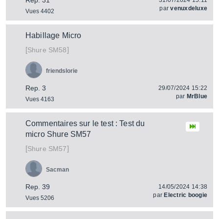
Rep. 31
31/07/2024 15:11
par
venuxdeluxe
Vues 4402
Habillage Micro
[
]
SM58
Shure
friendslorie
Rep. 3
29/07/2024 15:22
par
MrBlue
Vues 4163
Commentaires sur le test : Test du
micro Shure SM57
[
]
SM57
Shure
Sacman
Rep. 39
14/05/2024 14:38
par
Electric boogie
Vues 5206