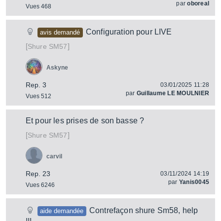
par
oboreal
Vues 468
Configuration pour LIVE
avis demandé
[
]
SM57
Shure
Askyne
Rep. 3
03/01/2025 11:28
par
Guillaume LE MOULNIER
Vues 512
Et pour les prises de son basse ?
[
]
SM57
Shure
carvil
Rep. 23
03/11/2024 14:19
par
Yanis0045
Vues 6246
Contrefaçon shure Sm58, help
aide demandée