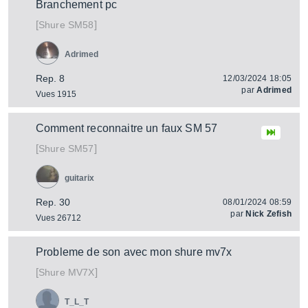
Branchement pc
[
]
SM58
Shure
Adrimed
Rep. 8
12/03/2024 18:05
par
Adrimed
Vues 1915
Comment reconnaitre un faux SM 57
[
]
SM57
Shure
guitarix
Rep. 30
08/01/2024 08:59
par
Nick Zefish
Vues 26712
Probleme de son avec mon shure mv7x
[
]
MV7X
Shure
T_L_T