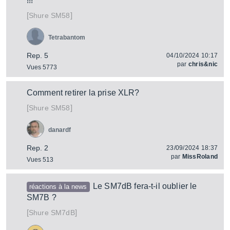
!!!
[
]
SM58
Shure
Tetrabantom
Rep. 5
04/10/2024 10:17
par
chris&nic
Vues 5773
Comment retirer la prise XLR?
[
]
SM58
Shure
danardf
Rep. 2
23/09/2024 18:37
par
MissRoland
Vues 513
Le SM7dB fera-t-il oublier le
réactions à la news
SM7B ?
[
]
SM7dB
Shure