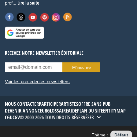
Lire la suite
prof...
RECEVEZ NOTRE NEWSLETTER ÉDITORIALE
M’inscrire
Voir les précédentes newsletters
NOUS CONTACTER
PARTICIPER
ARTISTES
OFFRE SANS PUB
DEVENIR ANNONCEUR
GLOSSAIRE
AIDE
PLAN DU SITE
ENTITYMAP
CGU
CGV
© 2000-2026 TOUS DROITS RÉSERVÉS
FR
Thème :
Défaut