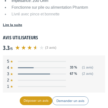
Impédance: 200 Ohm
Fonctionne sur pile ou alimentation Phantom
Livré avec pince et bonnette
Câble de 5 m inclus
Lire la suite
Dimensions: 38 x 64 x 218 mm
Poids: 340g
AVIS UTILISATEURS
3.3
(3 avis)
/5
5
4
33 %
(1 avis)
3
67 %
(2 avis)
2
1
Déposer un avis
Demander un avis