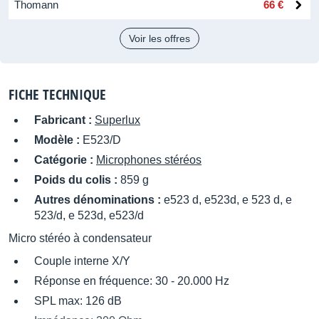
Thomann
66 €
Voir les offres
FICHE TECHNIQUE
Fabricant :
Superlux
Modèle :
E523/D
Catégorie :
Microphones stéréos
Poids du colis :
859 g
Autres dénominations :
e523 d, e523d, e 523 d, e
523/d, e 523d, e523/d
Micro stéréo à condensateur
Couple interne X/Y
Réponse en fréquence: 30 - 20.000 Hz
SPL max: 126 dB