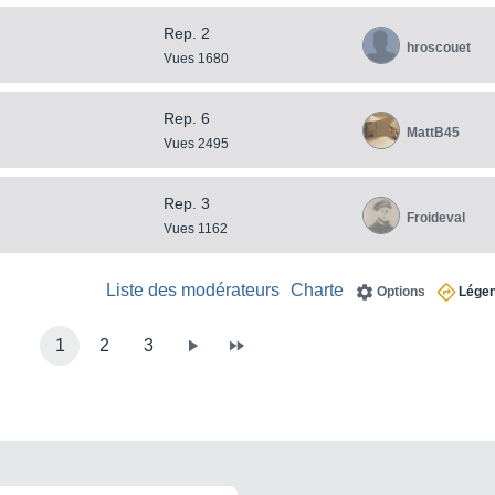
Rep. 2
hroscouet
Vues 1680
Rep. 6
MattB45
Vues 2495
Rep. 3
Froideval
Vues 1162
Liste des modérateurs
Charte
Options
Lége
1
2
3