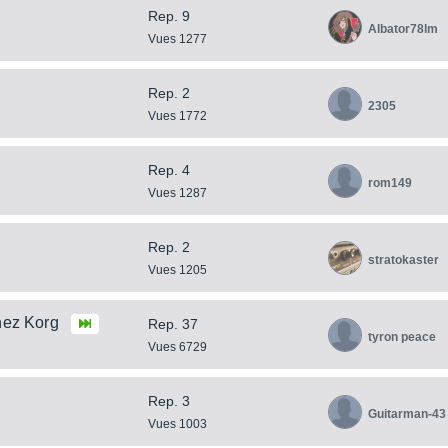
Rep. 9
Albator78lm
Vues 1277
g
Rep. 2
2305
Vues 1772
Rep. 4
rom149
Vues 1287
Rep. 2
stratokaster
Vues 1205
hez Korg
Rep. 37
tyron peace
Vues 6729
Rep. 3
Guitarman-43
Vues 1003