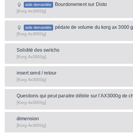
Bourdonement sur Disto
aide demandée
[
]
Ax3000g
Korg
pédale de volume du korg ax 3000 
aide demandée
[
]
Ax3000g
Korg
Solidité des switchs
[
]
Ax3000g
Korg
insert send / retour
[
]
Ax3000g
Korg
Questions qui peut paraitre débile sur l'AX3000g de c
[
]
Ax3000g
Korg
dimension
[
]
Ax3000g
Korg