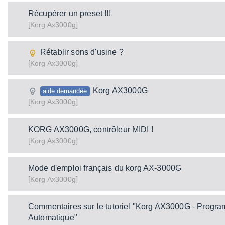
Récupérer un preset !!!
[
]
Ax3000g
Korg
Rétablir sons d'usine ?
[
]
Ax3000g
Korg
Korg AX3000G
aide demandée
[
]
Ax3000g
Korg
KORG AX3000G, contrôleur MIDI !
[
]
Ax3000g
Korg
Mode d'emploi français du korg AX-3000G
[
]
Ax3000g
Korg
Commentaires sur le tutoriel "Korg AX3000G - Progr
Automatique"