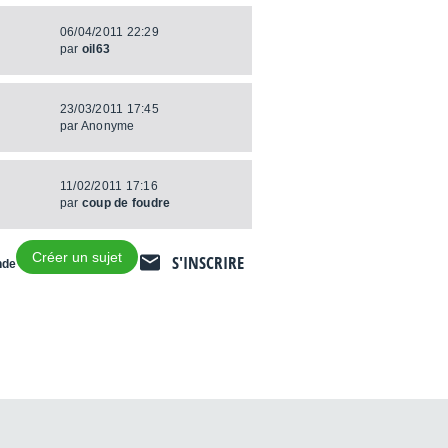
06/04/2011 22:29
par
oil63
23/03/2011 17:45
par
Anonyme
11/02/2011 17:16
par
coup de foudre
Créer un sujet
S'INSCRIRE
nde