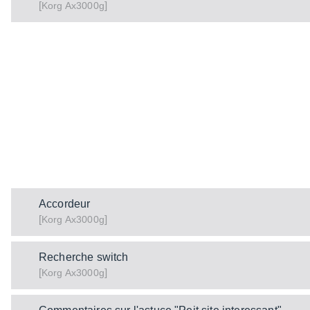
[
]
Ax3000g
Korg
Accordeur
[
]
Ax3000g
Korg
Recherche switch
[
]
Ax3000g
Korg