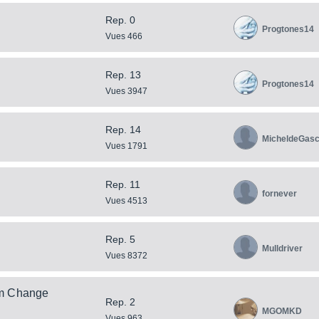
Rep. 0
Progtones14
Vues 466
Rep. 13
Progtones14
Vues 3947
Rep. 14
MicheldeGas
Vues 1791
Rep. 11
fornever
Vues 4513
Rep. 5
Mulldriver
Vues 8372
am Change
Rep. 2
MGOMKD
Vues 963