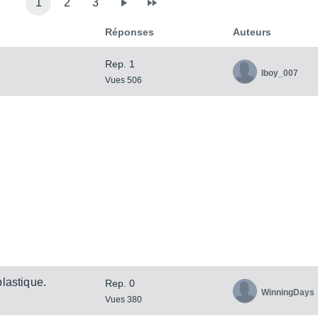
1
2
3
Réponses
Auteurs
Rep. 1
Iboy_007
Vues 506
lastique.
Rep. 0
WinningDays
Vues 380