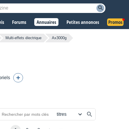
vis
Forums
Annuaires
Petites annonces
Promos
Multi-effets électrique
Ax3000g
oriels