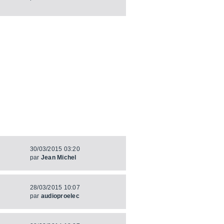
30/03/2015 03:20
par
Jean Michel
28/03/2015 10:07
par
audioproelec