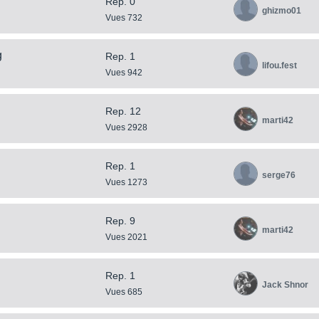
Rep. 0
ghizmo01
Vues 732
g
Rep. 1
lifou.fest
Vues 942
Rep. 12
marti42
Vues 2928
Rep. 1
serge76
Vues 1273
Rep. 9
marti42
Vues 2021
Rep. 1
Jack Shnor
Vues 685