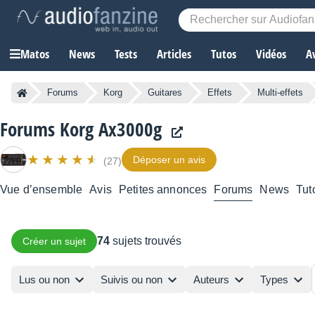
Matos
News
Tests
Articles
Tutos
Vidéos
A
Forums
Korg
Guitares
Effets
Multi-effets
Forums Korg Ax3000g
Déposer un avis
(27)
Vue d’ensemble
Avis
Petites annonces
Forums
News
Tut
74
sujets trouvés
Créer un sujet
Lus ou non
Suivis ou non
Auteurs
Types