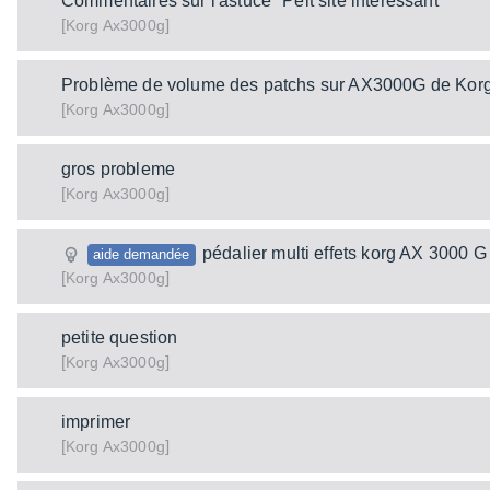
Commentaires sur l'astuce "Peit site interessant"
[
]
Ax3000g
Korg
Problème de volume des patchs sur AX3000G de Kor
[
]
Ax3000g
Korg
gros probleme
[
]
Ax3000g
Korg
pédalier multi effets korg AX 3000 G
aide demandée
[
]
Ax3000g
Korg
petite question
[
]
Ax3000g
Korg
imprimer
[
]
Ax3000g
Korg