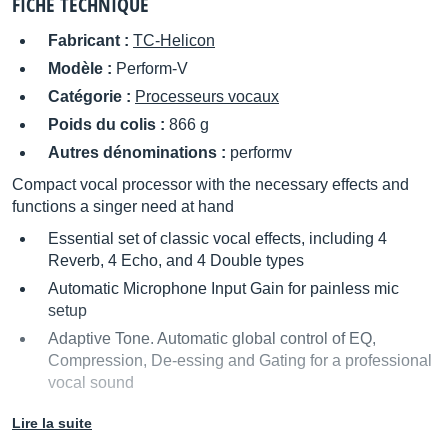
FICHE TECHNIQUE
Fabricant :
TC-Helicon
Modèle :
Perform-V
Catégorie :
Processeurs vocaux
Poids du colis :
866 g
Autres dénominations :
performv
Compact vocal processor with the necessary effects and
functions a singer need at hand
Essential set of classic vocal effects, including 4
Reverb, 4 Echo, and 4 Double types
Automatic Microphone Input Gain for painless mic
setup
Adaptive Tone. Automatic global control of EQ,
Compression, De-essing and Gating for a professional
vocal sound
Powerful Anti-Feedback algorithm eliminates speaker
Lire la suite
squealing instantly with minimal impact on the overall