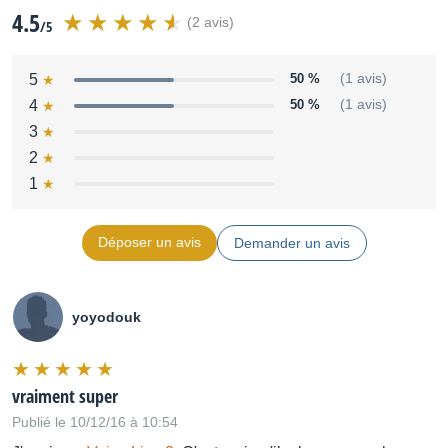
4.5
(2 avis)
/5
5
50 %
(1 avis)
4
50 %
(1 avis)
3
2
1
Déposer un avis
Demander un avis
yoyodouk
vraiment super
Publié le 10/12/16 à 10:54