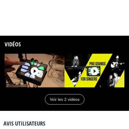
Talk button mutes all effects but keeps Tone active, for
when you want to talk to your audience
Hands-off automatic harmony and HardTune key via
RoomSense mic or Aux input
Loud headphone output with adjustable level
Unique, one-click mic stand mounting system
VIDÉOS
High-quality, low-noise mic preamp with 48V phantom
power support for condenser mics
USB connection to VoiceSupport, our free app for
firmware updates and preset management
Compatible with the TC-Helicon
MP-75
&
MP-
76
Modern Performance Vocal Microphones with Mic
ControlTM to control effects from your mic
Input for optional TC-Helicon
Switch-3
and
Switch-
Voir les 2 vidéos
6
foot pedals for additional performance control
AVIS UTILISATEURS