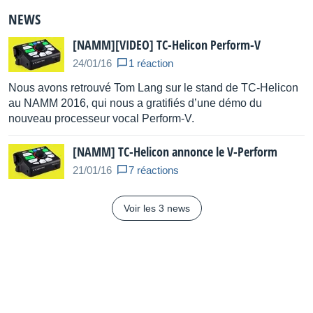
sound
NEWS
Store and recall your favorite effects combinations to 3
preset locations
[NAMM][VIDEO] TC-Helicon Perform-V
Beam new vocal sounds from your smartphone via the
24/01/16
1 réaction
free Perform-V mobile app for iOS and Android.
Nous avons retrouvé Tom Lang sur le stand de TC-Helicon
Beaming presets include selection of 1 and
2-voice
au NAMM 2016, qui nous a gratifiés d’une démo du
harmonies, HardTune, megaphones, song and artist
nouveau processeur vocal Perform-V.
presets and more, with HIT functions
RoomSense mic. Built-in microphone allows practice
[NAMM] TC-Helicon annonce le V-Perform
without connecting a mic
21/01/16
7 réactions
Aux input allows performance with music from your
mobile device
Voir les 3 news
Visual Pitch meter. Improve your vocal technique and
train your ear
Chromatic Pitch Correction can gently guide your
vocals to the nearest semitone
Tap tempo button helps you match echoes to song
tempo