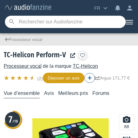
FR
Processeur vocal
TC-Helicon Perform-V
Processeur vocal
de la marque
TC-Helicon
Déposer un avis
Argus 171,77 €
(2)
Vue d’ensemble
Avis
Meilleurs prix
Forums
7
/10
88