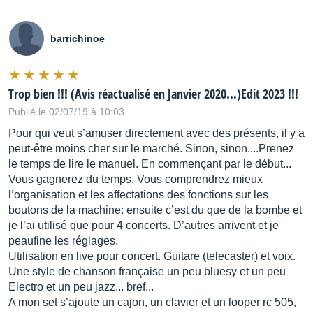
Vocoder
Vocoder
barrichinoe
True vocoder sounds, including talking robot, guitar
talkbox, onboard waves
Trop bien !!! (Avis réactualisé en Janvier 2020...)Edit 2023 !!!
Publié le 02/07/19 à 10:03
Improved HardTune
Pour qui veut s’amuser directement avec des présents, il y a
HardTune
peut-être moins cher sur le marché. Sinon, sinon....Prenez
le temps de lire le manuel. En commençant par le début...
HardTune is both more and less noticeable, depending
Vous gagnerez du temps. Vous comprendrez mieux
on the Style
l’organisation et les affectations des fonctions sur les
boutons de la machine: ensuite c’est du que de la bombe et
New HardTune Styles
je l’ai utilisé que pour 4 concerts. D’autres arrivent et je
peaufine les réglages.
HardTune
Utilisation en live pour concert. Guitare (telecaster) et voix.
Une style de chanson française un peu bluesy et un peu
More HardTune styles to choose from
Electro et un peu jazz... bref...
A mon set s’ajoute un cajon, un clavier et un looper rc 505,
Separate Transducer and HardTune Buttons