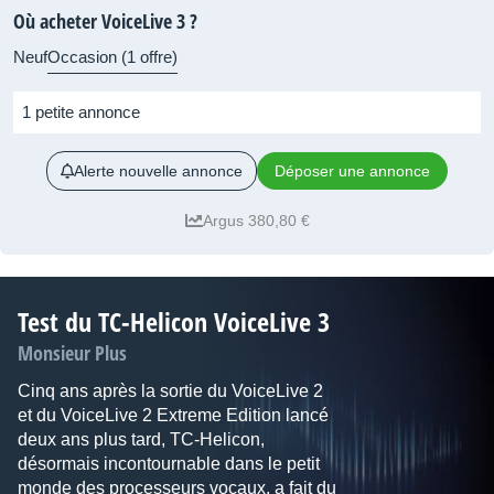
Où acheter VoiceLive 3 ?
Neuf
Occasion (1 offre)
1 petite annonce
Alerte nouvelle annonce
Déposer une annonce
Argus 380,80 €
Test du TC-Helicon VoiceLive 3
Monsieur Plus
Cinq ans après la sortie du VoiceLive 2
et du VoiceLive 2 Extreme Edition lancé
deux ans plus tard, TC-Helicon,
désormais incontournable dans le petit
monde des processeurs vocaux, a fait du