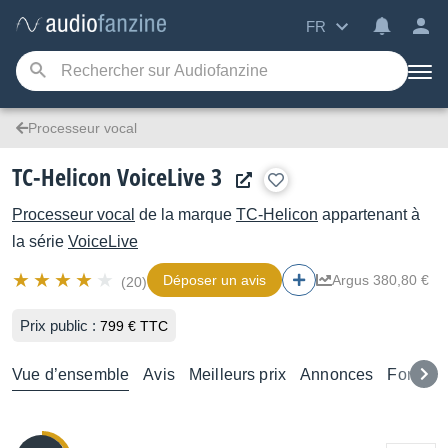
FR
Processeur vocal
TC-Helicon VoiceLive 3
Processeur vocal
de la marque
TC-Helicon
appartenant à
la série
VoiceLive
Déposer un avis
Argus 380,80 €
(20)
Prix public :
799 € TTC
Vue d’ensemble
Avis
Meilleurs prix
Annonces
Forums