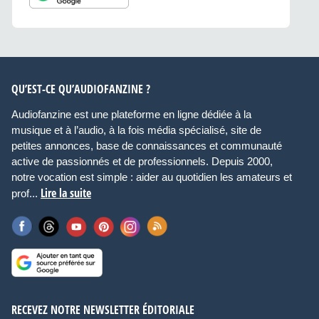
LoopAssist™
QU’EST-CE QU’AUDIOFANZINE ?
Helps put your loop button presses on time for
seamless loops
Audiofanzine est une plateforme en ligne dédiée à la
musique et à l’audio, à la fois média spécialisé, site de
Store Loops
petites annonces, base de connaissances et communauté
active de passionnés et de professionnels. Depuis 2000,
notre vocation est simple : aider au quotidien les amateurs et
Lire la suite
prof...
Save your loops in up to 10 independent loop
sessions. Loop sessions contain all performance
settings and each store up to 3 loop tracks, for a total of
30 available loop tracks
Independent Stereo Looping of Vocal and Guitar
Output
RECEVEZ NOTRE NEWSLETTER ÉDITORIALE