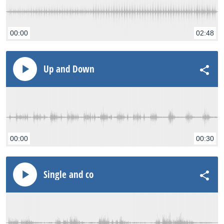
Soft/hard/mono flanges, rotors, including styles from
TC Electronic’s
Vortex Flanger
00:00
02:48
Octaves and pitch shifts
Octaver
Up and Down
Play bass! +/- 2 octaves in semitone increments.
Choose between shifted only or mixed with dry guitar
Drive FX
Drive/Amp
00:00
00:30
Boost, distortions, grunts, overdrives. Push your amp to
the max with the dedicated DRIVE footswitch to boost
Single and co
or increase drive and distortion on your chosen amp
model. Including settings from TC Electronic’s
Dark
Matter Distortion