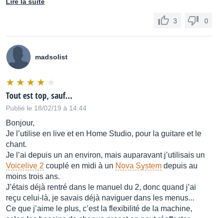
Lire la suite
EQ – Improved Filter Design and Control
Tone
3
0
Expanded EQ range and precision
madsolist
Guitar
Tout est top, sauf...
Publié le 18/02/19 à 14:44
Feature
Bonjour,
FX Block
Je l’utilise en live et en Home Studio, pour la guitare et le
chant.
Je l’ai depuis un an environ, mais auparavant j’utilisais un
Description
Voicelive 2
couplé en midi à un
Nova System
depuis au
moins trois ans.
Delay – with styles from TC Electronic
J’étais déjà rentré dans le manuel du 2, donc quand j’ai
Delay
reçu celui-là, je savais déjà naviguer dans les menus...
Ce que j’aime le plus, c’est la flexibilité de la machine,