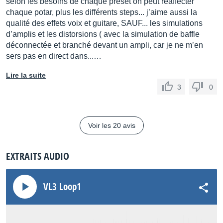
All the
classic Delay
types, including styles from TC
selon les besoins de chaque preset on peut réaffecter
Electronic’s
Flashback Delay
chaque potar, plus les différents steps... j’aime aussi la
qualité des effets voix et guitare, SAUF... les simulations
d’amplis et les distorsions ( avec la simulation de baffle
Reverb – with styles from TC Electronic
déconnectée et branché devant un ampli, car je ne m’en
Reverb
sers pas en direct dans...…
Lire la suite
Slaps, plates, springs, and rooms galore, including
3
0
styles from TC Electronic’s
Hall of Fame Reverb
Chorus – with styles from TC Electronic
Voir les 20 avis
uMod
Lush chorus FX and silky detunes, including styles
EXTRAITS AUDIO
from TC Electronic’s
Corona Chorus
VL3 Loop1
Flanger – with styles from TC Electronic
uMod