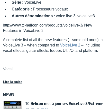
Série :
VoiceLive
Catégorie :
Processeurs vocaux
Autres dénominations :
voice live 3, voicelive3
http://www.tc-helicon.com/products/voicelive-3/ New
Features in VoiceLive 3
A complete list of all the new features (+ some old ones) in
VoiceLive 3 – when compared to
VoiceLive 2
– including
vocal effects, guitar effects, looper, UI, I/O, and platform:
Vocal
Lire la suite
Feature
FX Block
NEWS
TC-Helicon met à jour ses VoiceLive 3/Extreme
Description