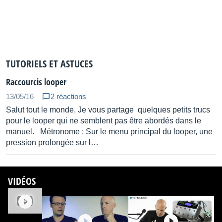
Harmony Mixed Mode
Harmony
Blend Fixed, Pedal, NaturalPlay, Scale and Shift
harmonies for never-before-heard harmony
TUTORIELS ET ASTUCES
suspensions
Raccourcis looper
Improved Harmony Hold
13/05/16
2 réactions
Harmony
Salut tout le monde, Je vous partage quelques petits trucs
pour le looper qui ne semblent pas être abordés dans le
manuel. Métronome : Sur le menu principal du looper, une
More accurate Harmony Hold
pression prolongée sur l…
Improved Portamento (humanization)
Harmony
VIDÉOS
Harmony voices sound more realistic
Increased Shifter Range