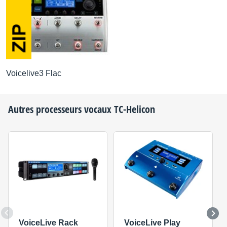
Rhythmic
Full Rhythmic effects for guitar. Chopper, panner etc.
Linked with global delay and looper tempo
Voicelive3 Flac
Guitar HIT
All
Autres processeurs vocaux
TC-Helicon
Turn on/off any or all guitar effects with one button
Compressor Effect
Compressor
Compressor pedal effect controls for every preset –
with dedicated on/off footswitch
Amp Simulations
VoiceLive Rack
VoiceLive Play