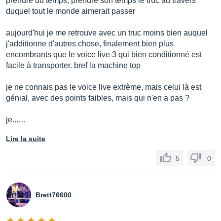
prendre du temps, prendre son temps le truc au travers
duquel tout le monde aimerait passer
Added choice for Delay division
aujourd'hui je me retrouve avec un truc moins bien auquel
j'additionne d'autres chose, finalement bien plus
New Delay Filters
encombrants que le voice live 3 qui bien conditionné est
Delay
facile à transporter. bref la machine top
je ne connais pas le voice live extrème, mais celui là est
More choices for the way your echoes sound
génial, avec des points faibles, mais qui n'en a pas ?
Choir FX Block
je...…
Choir
Lire la suite
Brand new effects block with more controls and
5
0
parameters. Choir can now be added to lead voice
Rhythmic FX Block
Brett76600
Rhythmic