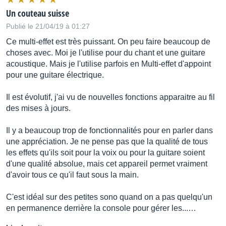
Brand new effect styles and sounds
Un couteau suisse
Publié le 21/04/19 à 01:27
Improved Reverb
Ce multi-effet est très puissant. On peu faire beaucoup de
Reverb
choses avec. Moi je l'utilise pour du chant et une guitare
acoustique. Mais je l'utilise parfois en Multi-effet d'appoint
pour une guitare électrique.
Better sounding vocal reverbs, with more Styles
Il est évolutif, j'ai vu de nouvelles fonctions apparaitre au fil
New Styles Across FX Blocks
des mises à jours.
All
Il y a beaucoup trop de fonctionnalités pour en parler dans
une appréciation. Je ne pense pas que la qualité de tous
Added new Styles in every Effects block
les effets qu'ils soit pour la voix ou pour la guitare soient
d'une qualité absolue, mais cet appareil permet vraiment
Vocal HIT
d'avoir tous ce qu'il faut sous la main.
All
C'est idéal sur des petites sono quand on a pas quelqu'un
Turn on/off multiple vocal effects with one button
en permanence derrière la console pour gérer les...…