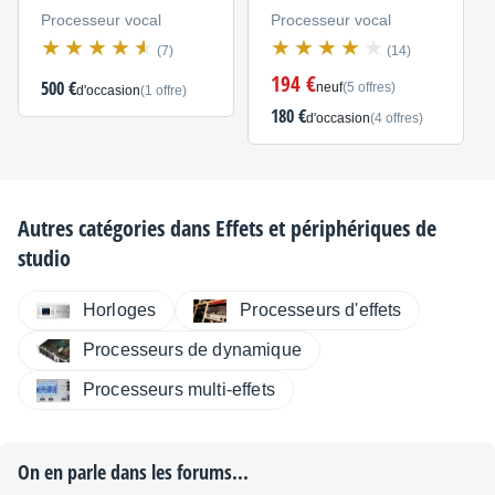
Amp
Processeur vocal
Processeur vocal
(7)
(14)
Dozens of handcrafted amp simulations, British and
194 €
500 €
neuf
(5 offres)
d'occasion
(1 offre)
American, with unparalleled parameter control for
180 €
d'occasion
(4 offres)
complete customization
Pan Guitar Per Preset
Preset
Autres catégories dans
Effets et périphériques de
studio
Pan your guitar to create brand new sounds
Horloges
Processeurs d'effets
Complete EQ Control
Processeurs de dynamique
Preset
Processeurs multi-effets
Change your guitar EQ for each preset – or globally
Acoustic Mode
On en parle dans les forums...