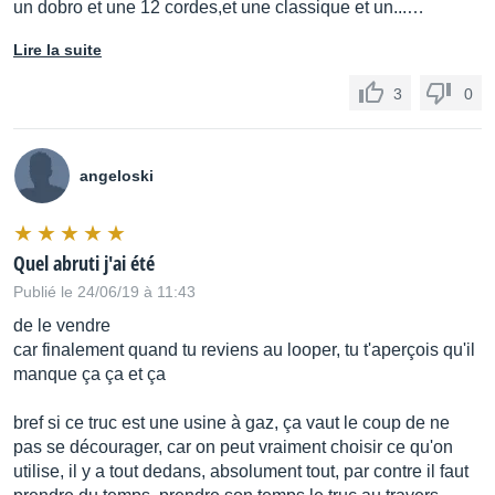
un dobro et une 12 cordes,et une classique et un...…
Transducer/HardTune
Lire la suite
Direct control over each effect, instead of previously
3
0
shared button
Improved Transducer Style Transitions
angeloski
Transducer
Quel abruti j'ai été
Transducer transitions sound smoother
Publié le 24/06/19 à 11:43
Doubling Improvements (humanize etc.)
de le vendre
Double
car finalement quand tu reviens au looper, tu t'aperçois qu'il
manque ça ça et ça
More accurate and better sounding doubling
bref si ce truc est une usine à gaz, ça vaut le coup de ne
pas se décourager, car on peut vraiment choisir ce qu'on
New 1/2 Note Delay Division
utilise, il y a tout dedans, absolument tout, par contre il faut
Delay