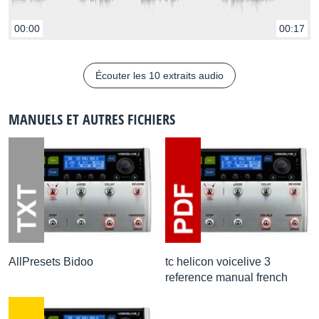
Talkbox Via Vocoder
Vocoder (vocal FX)
00:00
00:17
The awesome Talkbox effect. Includes dry mix-in and
Écouter les 10 extraits audio
other completely novel FX
Wah Wah
MANUELS ET AUTRES FICHIERS
Wah Wah
Recreations of classic wah and new filter-based pedal
effects
Tremolo
Rhythmic
AllPresets Bidoo
tc helicon voicelive 3
reference manual french
Recreates classic sounds from early “blackface” amps
Rhythmic Effects