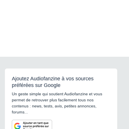
System Menu
Choose your output type based on where you want
VoiceLive 3 to send your guitar sounds
Loop
Feature
FX Block
Ajoutez Audiofanzine à vos sources
préférées sur Google
Description
Un geste simple qui soutient Audiofanzine et vous
permet de retrouver plus facilement tous nos
3-Phrase Loops (Verse, Chorus, Bridge)
contenus : news, tests, avis, petites annonces,
forums...
Song building style looper with 3 independent phrases