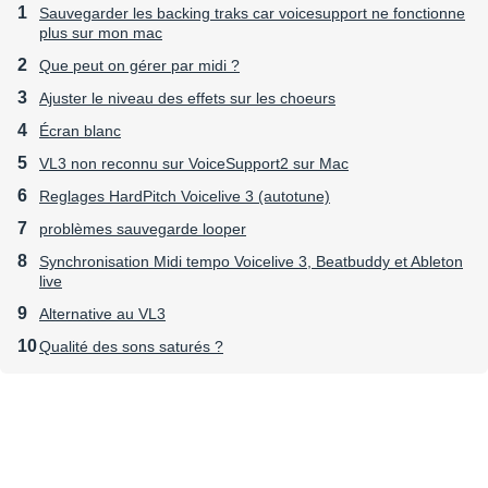
System Menu
Sauvegarder les backing traks car voicesupport ne fonctionne
plus sur mon mac
Quickly set the entire VL3 box for acoustic guitar use
Que peut on gérer par midi ?
Ajuster le niveau des effets sur les choeurs
Hard Gate
Écran blanc
System Menu
VL3 non reconnu sur VoiceSupport2 sur Mac
Reglages HardPitch Voicelive 3 (autotune)
Fast response, quick release gate to eliminate guitar
noise and use as an effect
problèmes sauvegarde looper
Synchronisation Midi tempo Voicelive 3, Beatbuddy et Ableton
Guitar Tuner
live
Preset UP/DOWN
Alternative au VL3
Qualité des sons saturés ?
Customizable tuner with easy access via UP/DOWN
footswitches. Also engages TALK MODE when
pressed
Multiple Guitar Out Paths