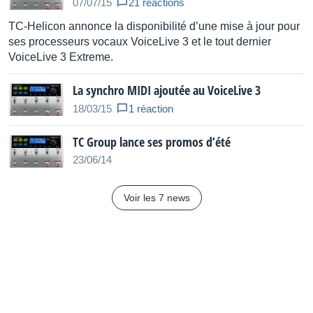
07/07/15
21 réactions
3 New Harmony Modes
TC-Helicon annonce la disponibilité d’une mise à jour pour
Harmony
ses processeurs vocaux VoiceLive 3 et le tout dernier
VoiceLive 3 Extreme.
Create brand new harmony sounds: Pedal, Fixed, and
La synchro MIDI ajoutée au VoiceLive 3
Mixed
18/03/15
1 réaction
Harmony Fixed Mode
TC Group lance ses promos d’été
Harmony
23/06/14
Harmony voice that sings the note you want regardless
of chord
Voir les 7 news
Harmony Pedal Mode
Harmony
Harmony voice that sings an interval from each chord