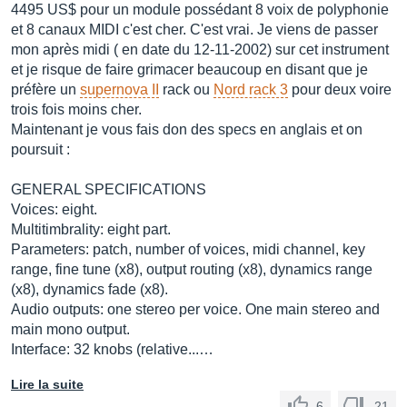
4495 US$ pour un module possédant 8 voix de polyphonie
et 8 canaux MIDI c'est cher. C'est vrai. Je viens de passer
mon après midi ( en date du 12-11-2002) sur cet instrument
et je risque de faire grimacer beaucoup en disant que je
préfère un
supernova II
rack ou
Nord rack 3
pour deux voire
trois fois moins cher.
Maintenant je vous fais don des specs en anglais et on
poursuit :
GENERAL SPECIFICATIONS
Voices: eight.
Multitimbrality: eight part.
Parameters: patch, number of voices, midi channel, key
range, fine tune (x8), output routing (x8), dynamics range
(x8), dynamics fade (x8).
Audio outputs: one stereo per voice. One main stereo and
main mono output.
Interface: 32 knobs (relative...…
Lire la suite
6
21