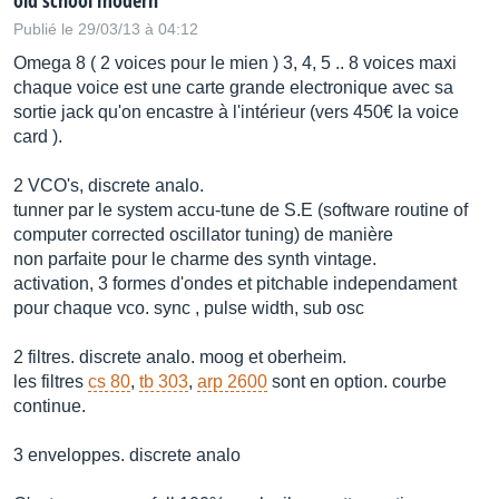
old school modern
Publié le 29/03/13 à 04:12
Omega 8 ( 2 voices pour le mien ) 3, 4, 5 .. 8 voices maxi
chaque voice est une carte grande electronique avec sa
sortie jack qu'on encastre à l'intérieur (vers 450€ la voice
card ).
2 VCO's, discrete analo.
tunner par le system accu-tune de S.E (software routine of
computer corrected oscillator tuning) de manière
non parfaite pour le charme des synth vintage.
activation, 3 formes d'ondes et pitchable independament
pour chaque vco. sync , pulse width, sub osc
2 filtres. discrete analo. moog et oberheim.
les filtres
cs 80
,
tb 303
,
arp 2600
sont en option. courbe
continue.
3 enveloppes. discrete analo