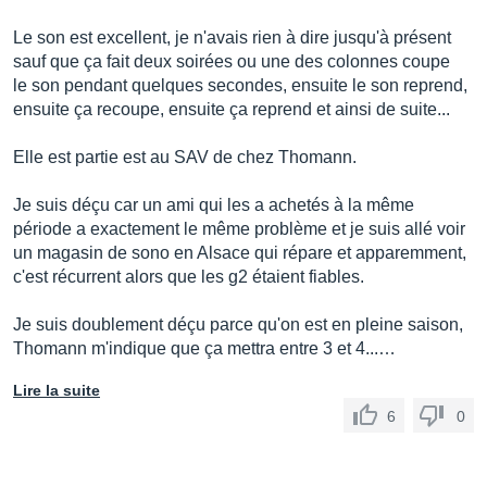
Poids caisson de basses : 22,8 kg
Le son est excellent, je n'avais rien à dire jusqu'à présent
Poids satellites : 12,6 kg
sauf que ça fait deux soirées ou une des colonnes coupe
le son pendant quelques secondes, ensuite le son reprend,
Distribué par
Adam Hall
ensuite ça recoupe, ensuite ça reprend et ainsi de suite...
Elle est partie est au SAV de chez Thomann.
Je suis déçu car un ami qui les a achetés à la même
période a exactement le même problème et je suis allé voir
un magasin de sono en Alsace qui répare et apparemment,
c'est récurrent alors que les g2 étaient fiables.
Je suis doublement déçu parce qu'on est en pleine saison,
Thomann m'indique que ça mettra entre 3 et 4...…
Lire la suite
6
0