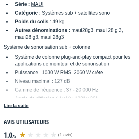
Série :
MAUI
Catégorie :
Systèmes sub + satellites sono
Poids du colis :
49 kg
Autres dénominations :
maui28g3, maui 28 g 3,
maui28 g3, maui 28g3
Système de sonorisation sub + colonne
Système de colonne plug-and-play compact pour les
applications de moniteur et de sonorisation
Puissance : 1030 W RMS, 2060 W crête
Niveau maximal : 127 dB
Gamme de fréquence : 37 - 20 000 Hz
Angle de diffusion (H x V) : 120° x 30°
Lire la suite
Composé d'un subwoofer 12'', de 12 haut-parleurs
large bande 3,5'' et de 2 haut-parleurs d'aigus 1''
AVIS UTILISATEURS
Nouveau DynX DSP (Gen.2) pour une lecture sans
distorsion même au volume maximum
1.0
(1 avis)
/5
Streaming sans fil via Bluetooth 5.0 avec encodage