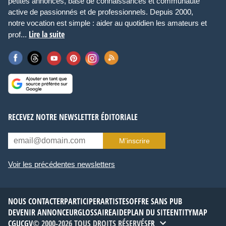
petites annonces, base de connaissances et communauté
active de passionnés et de professionnels. Depuis 2000,
notre vocation est simple : aider au quotidien les amateurs et
Lire la suite
prof...
RECEVEZ NOTRE NEWSLETTER ÉDITORIALE
M’inscrire
Voir les précédentes newsletters
NOUS CONTACTER
PARTICIPER
ARTISTES
OFFRE SANS PUB
DEVENIR ANNONCEUR
GLOSSAIRE
AIDE
PLAN DU SITE
ENTITYMAP
CGU
CGV
© 2000-2026 TOUS DROITS RÉSERVÉS
FR