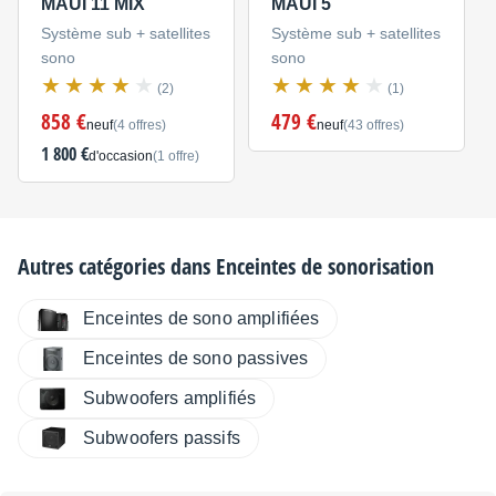
MAUI 11 MIX
MAUI 5
Système sub + satellites
Système sub + satellites
sono
sono
(2)
(1)
858 €
479 €
neuf
(4 offres)
neuf
(43 offres)
1 800 €
d'occasion
(1 offre)
Autres catégories dans
Enceintes de sonorisation
Enceintes de sono amplifiées
Enceintes de sono passives
Subwoofers amplifiés
Subwoofers passifs