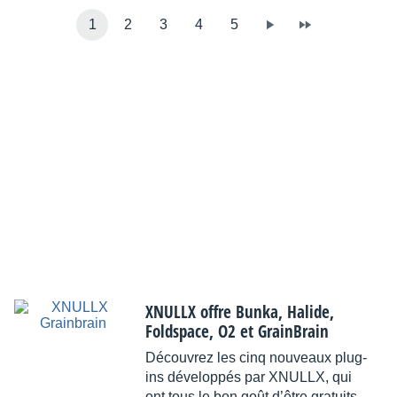
1
2
3
4
5
XNULLX offre Bunka, Halide,
Foldspace, O2 et GrainBrain
Découvrez les cinq nouveaux plug-
ins développés par XNULLX, qui
ont tous le bon goût d’être gratuits