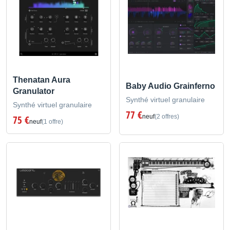
Thenatan Aura
Baby Audio Grainferno
Granulator
Synthé virtuel granulaire
Synthé virtuel granulaire
77 €
neuf
(2 offres)
75 €
neuf
(1 offre)