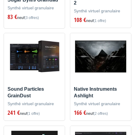
2
Synthé virtuel granulaire
Synthé virtuel granulaire
83 €
neuf
(3 offres)
108 €
neuf
(1 offre)
Sound Particles
Native Instruments
GrainDust
Ashlight
Synthé virtuel granulaire
Synthé virtuel granulaire
241 €
166 €
neuf
(1 offre)
neuf
(2 offres)