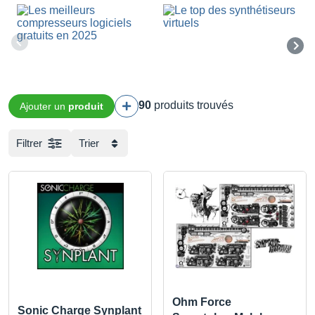
90
produits trouvés
Ajouter un
produit
Filtrer
Trier
Ohm Force
Sonic Charge Synplant