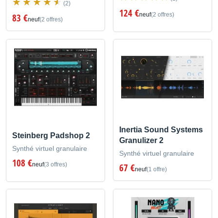
(2)
124 €
neuf
(2 offres)
83 €
neuf
(2 offres)
Inertia Sound Systems
Steinberg Padshop 2
Granulizer 2
Synthé virtuel granulaire
Synthé virtuel granulaire
108 €
neuf
(3 offres)
67 €
neuf
(1 offre)