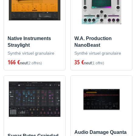
Native Instruments
W.A. Production
Straylight
NanoBeast
Synthé virtuel granulaire
Synthé virtuel granulaire
166 €
35 €
neuf
(2 offres)
neuf
(1 offre)
Audio Damage Quanta
Sugar Bytes Graindad