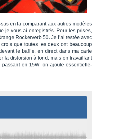
dessus en la compa­rant aux autres modèles
e je vous ai enre­gis­trés. Pour les prises,
Orange Rocker­verb 50. Je l’ai testée avec
 crois que toutes les deux ont beau­coup
evant le baffle, en direct dans ma carte
la distor­sion à fond, mais en travaillant
En passant en 15W, on ajoute essen­tiel­le­