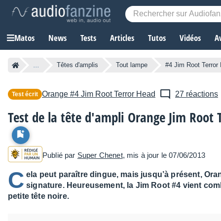
Matos
News
Tests
Articles
Tutos
Vidéos
A
...
Têtes d'amplis
Tout lampe
#4 Jim Root Terror
Orange
#4 Jim Root Terror Head
27 réactions
Test écrit
Test de la tête d'ampli Orange Jim Root 
Publié par
Super Chenet
, mis à jour le 07/06/2013
C
ela peut paraître dingue, mais jusqu’à présent, Oran
signature. Heureusement, la Jim Root #4 vient com
petite tête noire.