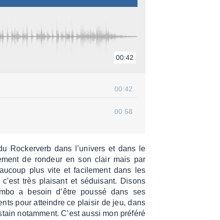
00:42
00:42
00:58
u Rocker­verb dans l’uni­vers et dans le
e­ment de rondeur en son clair mais par
­coup plus vite et faci­le­ment dans les
, c’est très plai­sant et sédui­sant. Disons
ombo a besoin d’être poussé dans ses
ents pour atteindre ce plai­sir de jeu, dans
ustain notam­ment. C’est aussi mon préféré