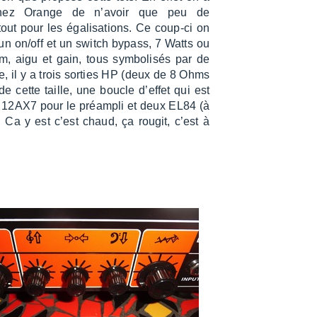
e chez Orange de n’avoir que peu de
out pour les égali­sa­tions. Ce coup-ci on
 un on/off et un switch bypass, 7 Watts ou
m, aigu et gain, tous symbo­li­sés par de
re, il y a trois sorties HP (deux de 8 Ohms
 cette taille, une boucle d’ef­fet qui est
es 12AX7 pour le préam­pli et deux EL84 (à
 Ca y est c’est chaud, ça rougit, c’est à