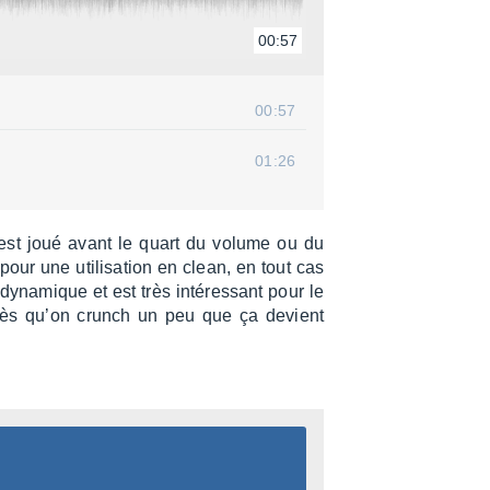
00:57
00:57
01:26
l est joué avant le quart du volume ou du
pour une utili­sa­tion en clean, en tout cas
na­mique et est très inté­res­sant pour le
dès qu’on crunch un peu que ça devient