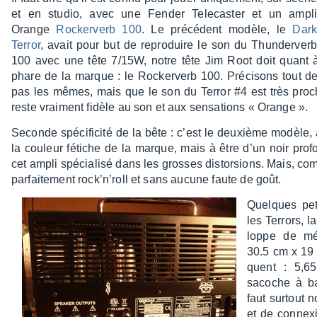
et en studio, avec une Fender Tele­cas­ter et un ampli
Orange
Rocker­verb 100
. Le précé­dent modèle, le
Dark
Terror
, avait pour but de repro­duire le son du Thun­der­verb
100 avec une tête 7/15W, notre tête Jim Root doit quant à 
phare de la marque : le Rocker­verb 100. Préci­sons tout d
pas les mêmes, mais que le son du Terror #4 est très proch
reste vrai­ment fidèle au son et aux sensa­tions « Orange ».
Seconde spéci­fi­cité de la bête : c’est le deuxième modèle, 
la couleur fétiche de la marque, mais à être d’un noir pro
cet ampli spécia­lisé dans les grosses distor­sions. Mais, c
parfai­te­ment rock’n’­roll et sans aucune faute de goût.
Quelques pet
les Terrors, l
loppe de mét
30.5 cm x 19 
quent : 5,6
sacoche à ban
faut surtout no
et de connexi