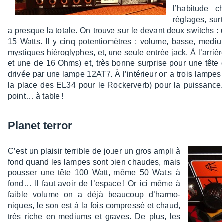
l’ha­bi­tud
réglages, surt
a presque la totale. On trouve sur le devant deux switchs :
15 Watts. Il y cinq poten­tio­mètres : volume, basse, mediu
mystiques hiéro­glyphes, et, une seule entrée jack. À l’ar­riè
et une de 16 Ohms) et, très bonne surprise pour une tête de
drivée par une lampe 12AT7. À l’in­té­rieur on a trois lamp
la place des EL34 pour le Rocker­verb) pour la puis­sance.
point… à table !
Planet terror
C’est un plai­sir terrible de jouer un gros ampli à
fond quand les lampes sont bien chaudes, mais
pous­ser une tête 100 Watt, même 50 Watts à
fond… Il faut avoir de l’es­pace ! Or ici même à
faible volume on a déjà beau­coup d’har­mo­
niques, le son est à la fois compressé et chaud,
très riche en mediums et graves. De plus, les