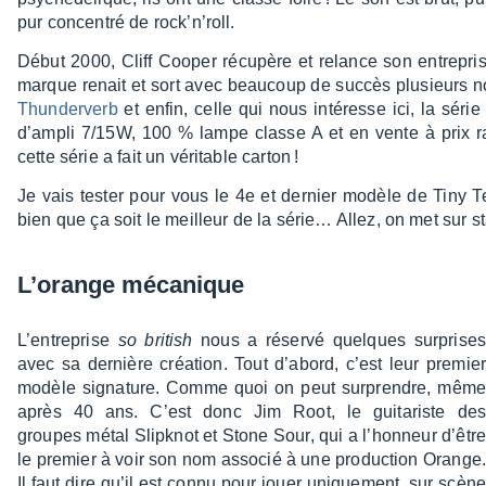
pur concen­tré de rock’n’­roll.
Début 2000, Cliff Cooper récu­père et relance son entre­pri
marque renait et sort avec beau­coup de succès plusieurs n
Thun­der­verb
et enfin, celle qui nous inté­resse ici, la séri
d’am­pli 7/15W, 100 % lampe classe A et en vente à prix r
cette série a fait un véri­table carton !
Je vais tester pour vous le 4e et dernier modèle de Tiny Terr
bien que ça soit le meilleur de la série… Allez, on met sur sta
L’orange méca­nique
L’en­tre­prise
so british
nous a réservé quelques surprises
avec sa dernière créa­tion. Tout d’abord, c’est leur premier
modèle signa­ture. Comme quoi on peut surprendre, même
après 40 ans. C’est donc Jim Root, le guita­riste des
groupes métal Slipk­not et Stone Sour, qui a l’hon­neur d’être
le premier à voir son nom asso­cié à une produc­tion Orange.
Il faut dire qu’il est connu pour jouer unique­ment, sur scène