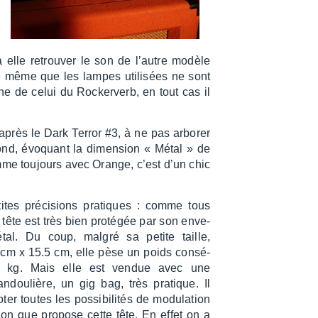
elle retrou­ver le son de l’autre modèle
e même que les lampes utili­sées ne sont
e de celui du Rocker­verb, en tout cas il
après le Dark Terror #3, à ne pas arbo­rer
fond, évoquant la dimen­sion « Métal » de
omme toujours avec Orange, c’est d’un chic
ites préci­sions pratiques : comme tous
a tête est très bien proté­gée par son enve­
al. Du coup, malgré sa petite taille,
cm x 15.5 cm, elle pèse un poids consé­
5 kg. Mais elle est vendue avec une
dou­lière, un gig bag, très pratique. Il
ter toutes les possi­bi­li­tés de modu­la­tion
on que propose cette tête. En effet on a