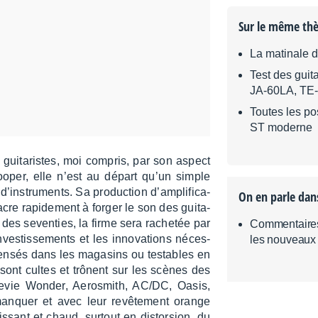
Sur le même th
La matinale 
Test des guit
JA-60LA, TE
Toutes les po
ST moderne
 guita­ristes, moi compris, par son aspect
ooper, elle n’est au départ qu’un simple
ins­tru­ments. Sa produc­tion d’am­pli­fi­ca­
On en parle dan
re rapi­de­ment à forger le son des guita­
n des seven­ties, la firme sera rache­tée par
Commentaires 
s­tis­se­ments et les inno­va­tions néces­
les nouveaux
en­sés dans les maga­sins ou testables en
 sont cultes et trônent sur les scènes des
vie Wonder, Aeros­mith, AC/DC, Oasis,
nquer et avec leur revê­te­ment orange
is­sant et chaud, surtout en distor­sion, du