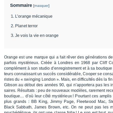
Sommaire
[
masquer
]
L’orange mécanique
Planet terror
Je vois la vie en orange
Orange est une marque qui a fait rêver des géné­ra­tions de
parfois mysté­rieux. Créée à Londres en 1968 par Cliff C
complé­ment à son studio d’en­re­gis­tre­ment et à sa boutique d’
teurs connais­sant un succès consi­dé­rable, Cooper se consac
ristes du « swin­ging London ». Mais, en diffi­cul­tés dès la fi
Gibson au début des années 90, qui n’ap­por­tera pas les inve
saires. Résul­tats : peu de nouveaux modèles, rare­ment rec
boutique… d’où leur côté mysté­rieux ! Pour­tant ces amplis
plus grands : BB King, Jimmy Page, Fleet­wood Mac, Ste
Black Sabbath, James Brown, etc. On ne peut pas les ma
psyché­dé­lique, ils ont une classe folle ! Le son est brut, pu