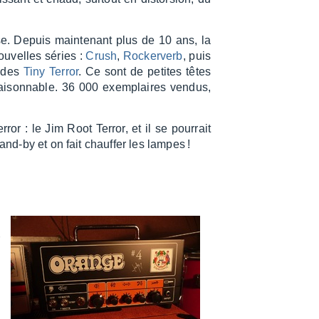
se. Depuis main­te­nant plus de 10 ans, la
ouvelles séries :
Crush
,
Rocker­verb
, puis
e des
Tiny Terror
. Ce sont de petites têtes
aison­nable. 36 000 exem­plaires vendus,
or : le Jim Root Terror, et il se pour­rait
nd-by et on fait chauf­fer les lampes !