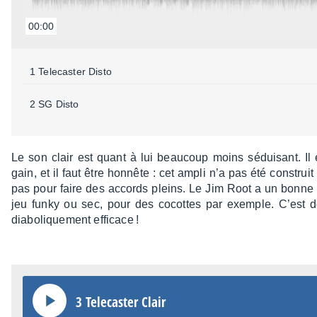
00:00
1 Tele­cas­ter Disto
2 SG Disto
Le son clair est quant à lui beau­coup moins sédui­sant. I
gain, et il faut être honnête : cet ampli n’a pas été construit 
pas pour faire des accords pleins. Le Jim Root a un bonne dy
jeu funky ou sec, pour des cocottes par exemple. C’est 
diabo­lique­ment effi­cace !
3 Tele­cas­ter Clair