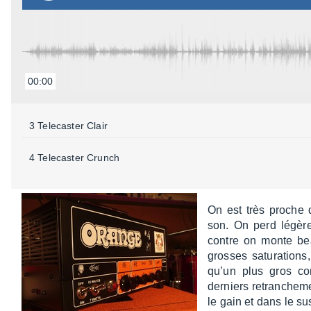
00:00
3 Tele­cas­ter Clair
4 Tele­cas­ter Crunch
On est très proche d
son. On perd légè­r
contre on monte beau
grosses satu­ra­tions
qu’un plus gros c
derniers retran­che­m
le gain et dans le s