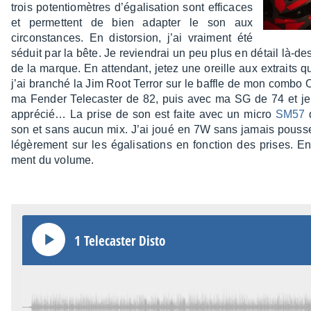
trois poten­tio­mètres d’éga­li­sa­tion sont effi­caces
et permettent de bien adap­ter le son aux
circons­tances. En distor­sion, j’ai vrai­ment été
séduit par la bête. Je revien­drai un peu plus en détail là-
de la marque. En atten­dant, jetez une oreille aux extraits qu
j’ai bran­ché la Jim Root Terror sur le baffle de mon combo 
ma Fender Tele­cas­ter de 82, puis avec ma SG de 74 et je
appré­cié… La prise de son est faite avec un micro
SM57
d
son et sans aucun mix. J’ai joué en 7W sans jamais pous­ser 
légè­re­ment sur les égali­sa­tions en fonc­tion des prises. 
ment du volume.
1 Tele­cas­ter Disto