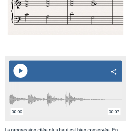
00:00
00:07
La progres­sion citée plus haut est bien conser­vée. En