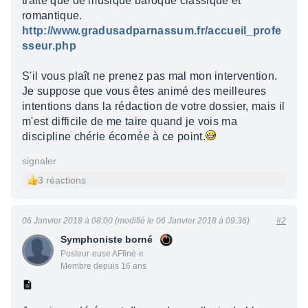
traite que de musique baroque classique et
romantique.
http://www.gradusadparnassum.fr/accueil_profe
sseur.php
S'il vous plaît ne prenez pas mal mon intervention.
Je suppose que vous êtes animé des meilleures
intentions dans la rédaction de votre dossier, mais il
m'est difficile de me taire quand je vois ma
discipline chérie écornée à ce point.
signaler
3 réactions
06 Janvier 2018 à 08:00 (modifié le 06 Janvier 2018 à 09:36)
#2
Symphoniste borné
Posteur·euse AFfiné·e
Membre depuis 16 ans