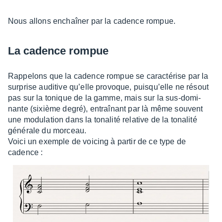
Nous allons enchaî­ner par la cadence rompue.
La cadence rompue
Rappe­lons que la cadence rompue se carac­té­rise par la
surprise audi­tive qu’elle provoque, puisqu’elle ne résout
pas sur la tonique de la gamme, mais sur la sus-domi­
nante (sixième degré), entraî­nant par là même souvent
une modu­la­tion dans la tona­lité rela­tive de la tona­lité
géné­rale du morceau.
Voici un exemple de voicing à partir de ce type de
cadence :