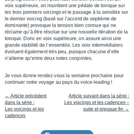
voix supé­rieure, on main­tient une pédale de tonique sur
les trois premiers voicings et le passage à la sensible sur
le dernier voicing (basé sur l’ac­cord de septième de
domi­nante) provoque la tension bien connue qui ne
réclame qu’à être réso­lue sur une nouvelle itéra­tion de la
tonique. Donc en voix supé­rieure, on assure ainsi une
grande stabi­lité de l’en­semble. Les voix inter­mé­diaires
évoluent égale­ment très peu, puisque chacune d’elle
n’al­terne qu’entre deux notes conjointes.
Je vous donne rendez-vous la semaine prochaine pour
conti­nuer notre voyage au pays du voice-leading !
← Article précédent
Article suivant dans la série :
dans la série :
Les voicings et les cadences –
Les voicings et les
suite et presque fin →
cadences