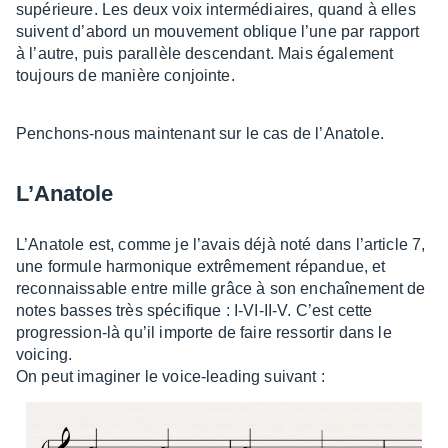
supé­rieure. Les deux voix inter­mé­diaires, quand à elles
suivent d’abord un mouve­ment oblique l’une par rapport
à l’autre, puis paral­lèle descen­dant. Mais égale­ment
toujours de manière conjointe.
Penchons-nous main­te­nant sur le cas de l’Ana­tole.
L’Ana­tole
L’Ana­tole est, comme je l’avais déjà noté dans l’ar­ticle 7,
une formule harmo­nique extrê­me­ment répan­due, et
recon­nais­sable entre mille grâce à son enchaî­ne­ment de
notes basses très spéci­fique : I-VI-II-V. C’est cette
progres­sion-là qu’il importe de faire ressor­tir dans le
voicing.
On peut imagi­ner le voice-leading suivant :