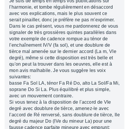
Je suis de temps en temps vos publications sur
l'harmonie, et tombe régulièrement en désaccord
avec vos explications, mais le plus souvent ce
serait pinailler, donc je préfère ne pas m'exprimer.
Dans le cas présent, vous me pardonnerez de vous
signaler de très grossières quintes parallèles dans
votre exemple de cadence rompue au ténor de
l'enchaînement IV/V (fa sol), et une doublure de
tièrce mal amenée sur le dernier accord (La m, VIe
degré), même si cette disposition est très belle et
qu'on peut la trouver dans les oeuvres, elle est à
mon avis malhabile. Je vous suggère les voix
suivantes:
basse Fa Sol LA, ténor Fa Ré Do, alto La Sol/Fa Mi,
soprane Do Si La. Plus équilibré et plus simple,
avec un mouvement contraire.
Si vous tenez à la disposition de l'accord de VIe
degré avec doublure de tièrce, amenez-le avec
l'accord de Ré renversé, sans doublure de tièrce, IIe
degré du majeur Do (IVe du mineur La) pour une
fausse cadence parfaite mineure avec emprunt: