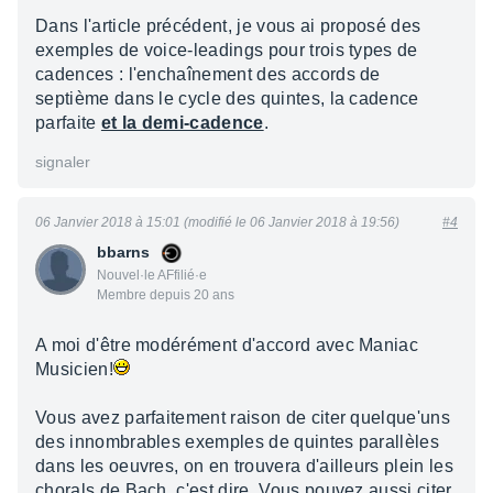
Dans l'article précédent, je vous ai proposé des
exemples de voice-leadings pour trois types de
cadences : l'enchaînement des accords de
septième dans le cycle des quintes, la cadence
parfaite
et la demi-cadence
.
signaler
06 Janvier 2018 à 15:01 (modifié le 06 Janvier 2018 à 19:56)
#4
bbarns
Nouvel·le AFfilié·e
Membre depuis 20 ans
A moi d'être modérément d'accord avec Maniac
Musicien!
Vous avez parfaitement raison de citer quelque'uns
des innombrables exemples de quintes parallèles
dans les oeuvres, on en trouvera d'ailleurs plein les
chorals de Bach, c'est dire. Vous pouvez aussi citer