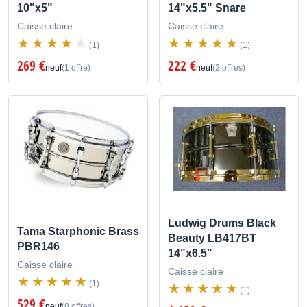
10"x5"
14"x5.5" Snare
Caisse claire
Caisse claire
(1)
(1)
269 €
222 €
neuf
(1 offre)
neuf
(2 offres)
Ludwig Drums Black
Tama Starphonic Brass
Beauty LB417BT
PBR146
14"x6.5"
Caisse claire
Caisse claire
(1)
(1)
529 €
neuf
(8 offres)