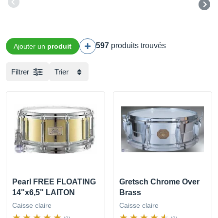
597
produits trouvés
Ajouter un
produit
Filtrer
Trier
Pearl FREE FLOATING
Gretsch Chrome Over
14"x6,5" LAITON
Brass
Caisse claire
Caisse claire