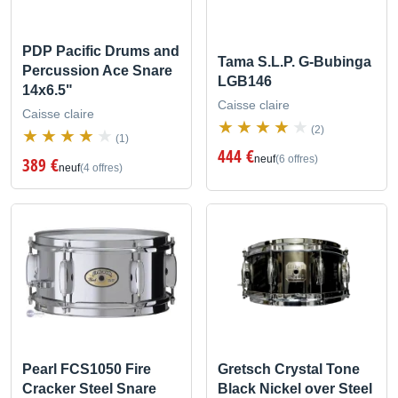
PDP Pacific Drums and
Tama S.L.P. G-Bubinga
Percussion Ace Snare
LGB146
14x6.5"
Caisse claire
Caisse claire
(2)
(1)
444 €
neuf
(6 offres)
389 €
neuf
(4 offres)
Pearl FCS1050 Fire
Gretsch Crystal Tone
Cracker Steel Snare
Black Nickel over Steel