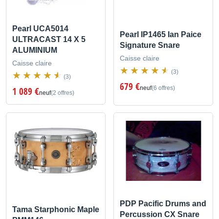
Pearl UCA5014
Pearl IP1465 Ian Paice
ULTRACAST 14 X 5
Signature Snare
ALUMINIUM
Caisse claire
Caisse claire
(3)
(3)
679 €
neuf
(6 offres)
1 089 €
neuf
(2 offres)
PDP Pacific Drums and
Tama Starphonic Maple
Percussion CX Snare