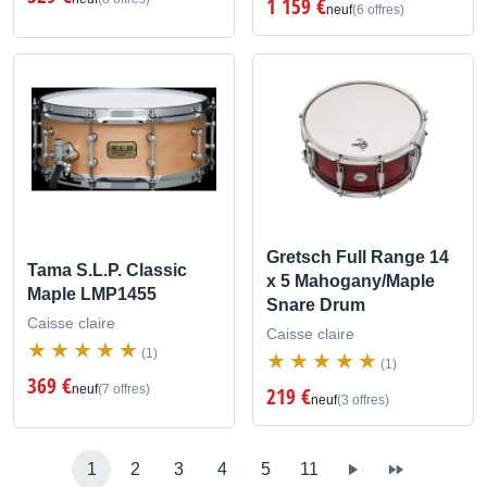
1 159 €
neuf
(6 offres)
Gretsch Full Range 14
Tama S.L.P. Classic
x 5 Mahogany/Maple
Maple LMP1455
Snare Drum
Caisse claire
Caisse claire
(1)
(1)
369 €
neuf
(7 offres)
219 €
neuf
(3 offres)
1
2
3
4
5
11