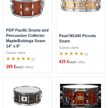
PDP Pacific Drums and
Percussion Collector
Pearl M1440 Piccolo
Maple/Bubinga Snare
Snare
14" x 8"
Caisse claire
Caisse claire
(1)
(2)
439 €
neuf
(1 offre)
389 €
neuf
(3 offres)