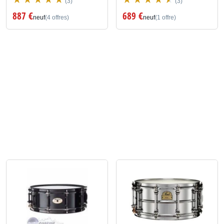
(3)
(3)
887 €
689 €
neuf
(4 offres)
neuf
(1 offre)