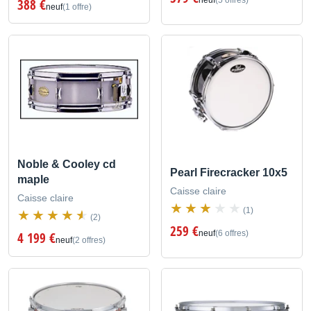
neuf
(5 offres)
388 €
neuf
(1 offre)
Noble & Cooley cd
Pearl Firecracker 10x5
maple
Caisse claire
Caisse claire
(1)
(2)
259 €
neuf
(6 offres)
4 199 €
neuf
(2 offres)