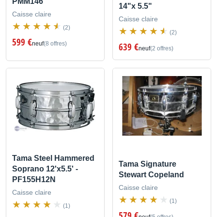
PMM146
14"x 5.5"
Caisse claire
Caisse claire
(2)
(2)
599 €
neuf
(8 offres)
639 €
neuf
(2 offres)
Tama Steel Hammered
Tama Signature
Soprano 12'x5.5' -
Stewart Copeland
PF155H12N
Caisse claire
Caisse claire
(1)
(1)
579 €