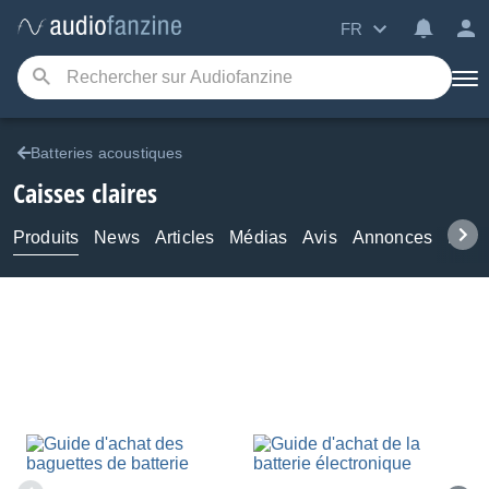
FR
Batteries acoustiques
Caisses claires
Produits
News
Articles
Médias
Avis
Annonces
Foru