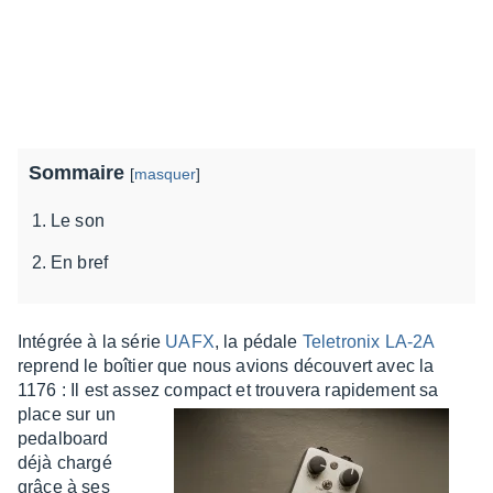
Sommaire
[
masquer
]
Le son
En bref
Inté­grée à la série
UAFX
, la pédale
Tele­tro­nix LA-2A
reprend le boîtier que nous avions décou­vert avec la
1176 : Il est assez compact et
trou­vera rapi­de­ment sa
place sur un
pedal­board
déjà chargé
grâce à ses