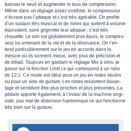
bais­ser le seuil et augmen­ter le taux de compres­sion.
Même dans un réglage assez extrême, le compres­seur
n’écrase pas l’at­taque et c’est très agréable. On profite
d’un sustain très musi­cal et de notes qui sortent à volume
équi­valent, sans grigno­ter leur attaque ; c’est très
chouette. Le son est globa­le­ment plus épais, le compres­
seur lui amenant de la vie et de la réso­nance. On l’en­
tend parti­cu­liè­re­ment sur le jeu en accords dans la
mesure où ils sonnent mieux, avec plus de préci­sion et
de détail. Toujours en gardant le réglage Mix à zéro, je
passe sur la fonc­tion Limit ce qui corres­pond à un ratio
de 12:1. Ce mode est idéal pour un jeu en notes seules
ou pour un solo de guitare. Les notes ressortent davan­
tage et semblent être plus proches et plus présentes. La
pédale apporte égale­ment, à l’ins­tar de la machine origi­
nale, pas mal de distor­sion harmo­nique ce qui fonc­tionne
très bien sur la guitare.