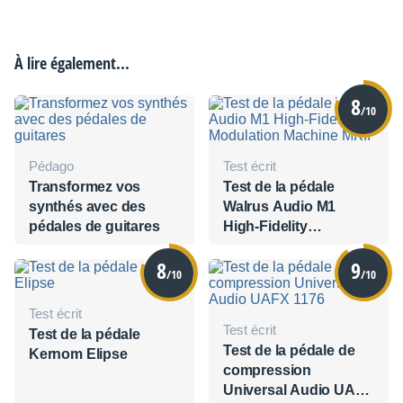
À lire également...
8
/10
Pédago
Test écrit
Transformez vos
Test de la pédale
synthés avec des
Walrus Audio M1
pédales de guitares
High-Fidelity
Modulation Machine
8
9
MKII
/10
/10
Test écrit
Test écrit
Test de la pédale
Test de la pédale de
Kernom Elipse
compression
Universal Audio UAFX