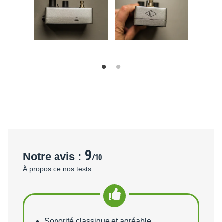
9
Notre avis :
/10
À propos de nos tests
Points forts
Sonorité classique et agréable