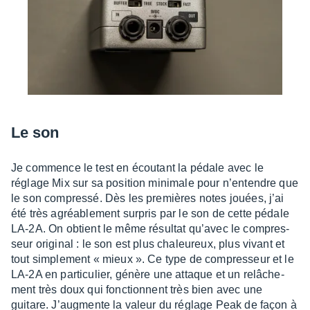
Le son
Je commence le test en écou­tant la pédale avec le
réglage Mix sur sa posi­tion mini­male pour n’en­tendre que
le son compressé. Dès les premières notes jouées, j’ai
été très agréa­ble­ment surpris par le son de cette pédale
LA-2A. On obtient le même résul­tat qu’avec le compres­
seur origi­nal : le son est plus chaleu­reux, plus vivant et
tout simple­ment « mieux ». Ce type de compres­seur et le
LA-2A en parti­cu­lier, génère une attaque et un relâ­che­
ment très doux qui fonc­tionnent très bien avec une
guitare. J’aug­mente la valeur du réglage Peak de façon à