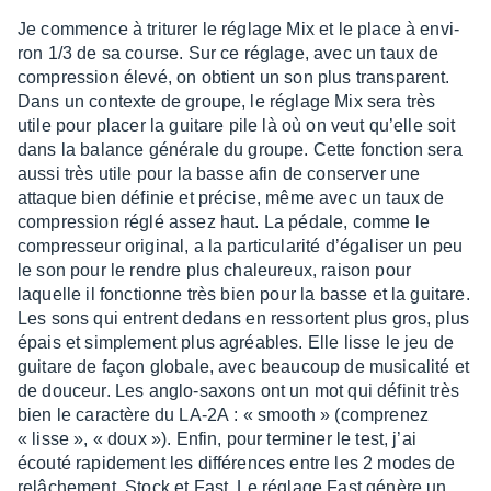
Je commence à tritu­rer le réglage Mix et le place à envi­
ron 1/3 de sa course. Sur ce réglage, avec un taux de
compres­sion élevé, on obtient un son plus trans­pa­rent.
Dans un contexte de groupe, le réglage Mix sera très
utile pour placer la guitare pile là où on veut qu’elle soit
dans la balance géné­rale du groupe. Cette fonc­tion sera
aussi très utile pour la basse afin de conser­ver une
attaque bien défi­nie et précise, même avec un taux de
compres­sion réglé assez haut. La pédale, comme le
compres­seur origi­nal, a la parti­cu­la­rité d’éga­li­ser un peu
le son pour le rendre plus chaleu­reux, raison pour
laquelle il fonc­tionne très bien pour la basse et la guitare.
Les sons qui entrent dedans en ressortent plus gros, plus
épais et simple­ment plus agréables. Elle lisse le jeu de
guitare de façon globale, avec beau­coup de musi­ca­lité et
de douceur. Les anglo-saxons ont un mot qui défi­nit très
bien le carac­tère du LA-2A : « smooth » (compre­nez
« lisse », « doux »). Enfin, pour termi­ner le test, j’ai
écouté rapi­de­ment les diffé­rences entre les 2 modes de
relâ­che­ment, Stock et Fast. Le réglage Fast génère un