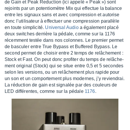
de Gain et Peak Reduc­tion (ici appelé « Peak ») sont
rejoints par un poten­tio­mètre Mix qui effec­tue la balance
entre les signaux sans et avec compres­sion et auto­rise
donc l’uti­li­sa­teur à effec­tuer une compres­sion paral­lèle
en toute simpli­cité.
Univer­sal Audio
a égale­ment placé
deux switches derrière la pédale, comme sur la 1176
récem­ment testée dans nos colonnes. Le premier permet
de bascu­ler entre True Bypass et Buffe­red Bypass. Le
second permet de choi­sir entre 2 temps de relâ­che­ment :
Stock et Fast. On peut donc profi­ter du temps de relâ­che­
ment origi­nal (Stock) qui se situe entre 0,5 et 5 secondes
selon les versions, ou un relâ­che­ment plus rapide pour
un son et un compor­te­ment plus modernes, j’y revien­drai.
La réduc­tion de gain est signa­lée par des couleurs de
LED diffé­rentes, comme sur la pédale
1176
.