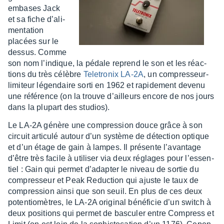
embases Jack
et sa fiche d’ali­
men­ta­tion
placées sur le
dessus. Comme
son nom l’in­dique, la pédale reprend le son et les réac­
tions du très célèbre
Tele­tro­nix LA-2A
, un compres­seur-
limi­teur légen­daire sorti en 1962 et rapi­de­ment devenu
une réfé­rence (on la trouve d’ailleurs encore de nos jours
dans la plupart des studios).
Le LA-2A génère une compres­sion douce grâce à son
circuit arti­culé autour d’un système de détec­tion optique
et d’un étage de gain à lampes. Il présente l’avan­tage
d’être très facile à utili­ser via deux réglages pour l’es­sen­
tiel : Gain qui permet d’adap­ter le niveau de sortie du
compres­seur et Peak Reduc­tion qui ajuste le taux de
compres­sion ainsi que son seuil. En plus de ces deux
poten­tio­mètres, le LA-2A origi­nal béné­fi­cie d’un switch à
deux posi­tions qui permet de bascu­ler entre Compress et