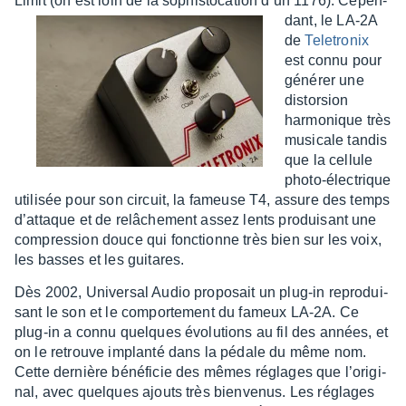
Limit (on est loin de la sophis­to­ca­tion d’un 1176).
Cepen­
dant, le LA-2A
de
Tele­tro­nix
est connu pour
géné­rer une
distor­sion
harmo­nique très
musi­cale tandis
que la cellule
photo-élec­trique
utili­sée pour son circuit, la fameuse T4, assure des temps
d’at­taque et de relâ­che­ment assez lents produi­sant une
compres­sion douce qui fonc­tionne très bien sur les voix,
les basses et les guitares.
Dès 2002, Univer­sal Audio propo­sait un plug-in repro­dui­
sant le son et le compor­te­ment du fameux LA-2A. Ce
plug-in a connu quelques évolu­tions au fil des années, et
on le retrouve implanté dans la pédale du même nom.
Cette dernière béné­fi­cie des mêmes réglages que l’ori­gi­
nal, avec quelques ajouts très bien­ve­nus. Les réglages