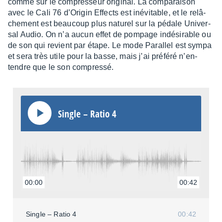
comme sur le compres­seur origi­nal. La compa­rai­son
avec le Cali 76 d’Ori­gin Effects est inévi­table, et le relâ­
che­ment est beau­coup plus natu­rel sur la pédale Univer­
sal Audio. On n’a aucun effet de pompage indé­si­rable ou
de son qui revient par étape. Le mode Paral­lel est sympa
et sera très utile pour la basse, mais j’ai préféré n’en­
tendre que le son compressé.
Single – Ratio 4
00:00
00:42
Single – Ratio 4
00:42