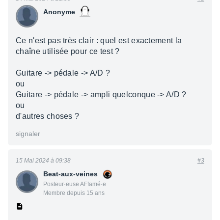
Anonyme
Ce n'est pas très clair : quel est exactement la
chaîne utilisée pour ce test ?
Guitare -> pédale -> A/D ?
ou
Guitare -> pédale -> ampli quelconque -> A/D ?
ou
d'autres choses ?
signaler
15 Mai 2024 à 09:38
#3
Beat-aux-veines
Posteur·euse AFfamé·e
Membre depuis 15 ans