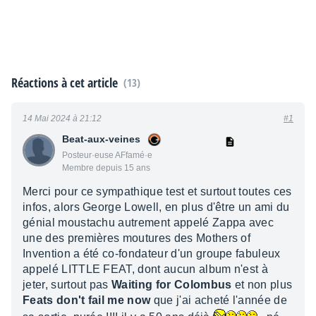
Réactions à cet article
(13)
14 Mai 2024 à 21:12
#1
Beat-aux-veines
Posteur·euse AFfamé·e
Membre depuis 15 ans
Merci pour ce sympathique test et surtout toutes ces
infos, alors George Lowell, en plus d'être un ami du
génial moustachu autrement appelé Zappa avec
une des premières moutures des Mothers of
Invention a été co-fondateur d'un groupe fabuleux
appelé LITTLE FEAT, dont aucun album n'est à
jeter, surtout pas
Waiting for Colombus
et non plus
Feats don't fail me now
que j'ai acheté l'année de