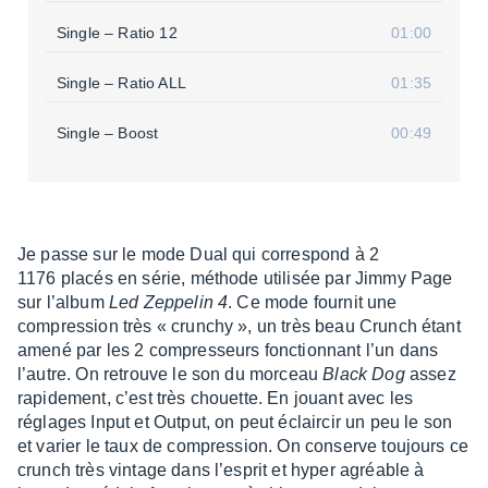
Single – Ratio 12
01:00
Single – Ratio ALL
01:35
Single – Boost
00:49
Je passe sur le mode Dual qui corres­pond à 2
1176 placés en série, méthode utili­sée par Jimmy Page
sur l’al­bum
Led Zeppe­lin 4
. Ce mode four­nit une
compres­sion très « crun­chy », un très beau Crunch étant
amené par les 2 compres­seurs fonc­tion­nant l’un dans
l’autre. On retrouve le son du morceau
Black Dog
assez
rapi­de­ment, c’est très chouette. En jouant avec les
réglages Input et Output, on peut éclair­cir un peu le son
et varier le taux de compres­sion. On conserve toujours ce
crunch très vintage dans l’es­prit et hyper agréable à