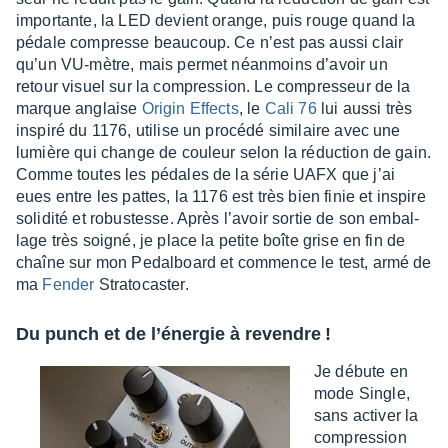
impor­tante, la LED devient orange, puis rouge quand la
pédale compresse beau­coup. Ce n’est pas aussi clair
qu’un VU-mètre, mais permet néan­moins d’avoir un
retour visuel sur la compres­sion. Le compres­seur de la
marque anglaise
Origin Effects
, le
Cali 76
lui aussi très
inspiré du 1176, utilise un procédé simi­laire avec une
lumière qui change de couleur selon la réduc­tion de gain.
Comme toutes les pédales de la série UAFX que j’ai
eues entre les pattes, la 1176 est très bien finie et inspire
soli­dité et robus­tesse. Après l’avoir sortie de son embal­
lage très soigné, je place la petite boîte grise en fin de
chaîne sur mon Pedal­board et commence le test, armé de
ma
Fender
Stra­to­cas­ter.
Du punch et de l’éner­gie à revendre !
Je débute en
mode Single,
sans acti­ver la
compres­sion