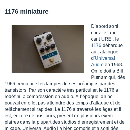
1176 minia­ture
D’abord sorti
chez le fabri­
cant UREI, le
1176
débarque
au cata­logue
d’
Univer­sal
Audio
en 1968.
On le doit à Bill
Putnam qui, dès
1966, remplace les lampes de ses préam­plis par des
tran­sis­tors. Par son carac­tère très parti­cu­lier, le 1176 a
redé­fini la compres­sion en audio. À l’époque, on ne
pouvait en effet pas atteindre des temps d’at­taque et de
relâ­che­ment si rapides. Le 1176 a traversé les âges et il
est, encore de nos jours, présent en plusieurs exem­
plaires dans la plupart des studios d’en­re­gis­tre­ment et de
mixage. Univer­sal Audio l’a bien compris et a sorti dès