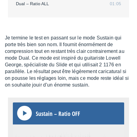
Dual – Ratio ALL
01:05
Je termine le test en passant sur le mode Sustain qui
porte très bien son nom. Il four­nit énor­mé­ment de
compres­sion tout en restant très clair contrai­re­ment au
mode Dual. Ce mode est inspiré du guita­riste Lowell
George, spécia­liste du Slide et qui utili­sait 2 1176 en
paral­lèle. Le résul­tat peut être légè­re­ment cari­ca­tu­ral si
on pousse les réglages loin, mais ce mode reste idéal si
on souhaite jouir d’un énorme sustain.
Sustain – Ratio OFF