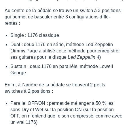
Au centre de la pédale se trouve un switch à 3 posi­tions
qui permet de bascu­ler entre 3 confi­gu­ra­tions diffé­
rentes :
Single : 1176 clas­sique
Dual : deux 1176 en série, méthode Led Zeppe­lin
(Jimmy Page a utilisé cette méthode pour enre­gis­trer
ses guitares pour le disque
Led Zeppe­lin 4
)
Sustain : deux 1176 en paral­lèle, méthode Lowell
George
Enfin, à l’ar­rière de la pédale se trouvent 2 petits
switches à 2 posi­tions :
Paral­lel OFF/ON : permet de mélan­ger à 50 % les
sons Dry et Wet sur la posi­tion ON (sur la posi­tion
OFF, on n’en­tend que le son compressé, comme avec
un vrai 1176)