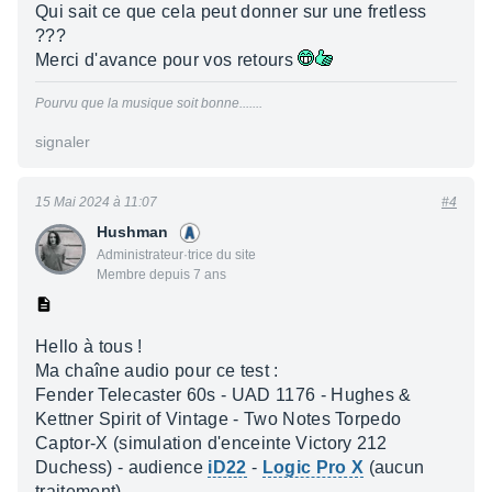
Qui sait ce que cela peut donner sur une fretless
???
Merci d'avance pour vos retours
Pourvu que la musique soit bonne.......
signaler
15 Mai 2024 à 11:07
#4
Hushman
Administrateur·trice du site
Membre depuis 7 ans
Hello à tous !
Ma chaîne audio pour ce test :
Fender Telecaster 60s - UAD 1176 - Hughes &
Kettner Spirit of Vintage - Two Notes Torpedo
Captor-X (simulation d'enceinte Victory 212
Duchess) - audience
iD22
-
Logic Pro X
(aucun
traitement)