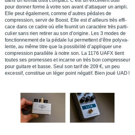
dans un format ultra compact. C’est un excellent outil
pour donner forme à votre son avant d’at­taquer un ampli.
Elle peut égale­ment, comme d’autres pédales de
compres­sion, servir de Boost. Elle est d’ailleurs très effi­
cace dans ce cadre où elle four­nit un carac­tère très parti­
cu­lier sans rien reti­rer au son d’ori­gine. Les 3 modes de
fonc­tion­ne­ment de la pédale lui permettent d’être poly­va­
lente, au même titre que la possi­bi­lité d’ap­pliquer une
compres­sion paral­lèle à notre son. La 1176 UAFX tient
toutes ses promesses et incarne un très bon compres­seur
pour guitare et basse. Seul son tarif de 209 €, un peu
exces­sif, consti­tue un léger point néga­tif. Bien joué UAD !