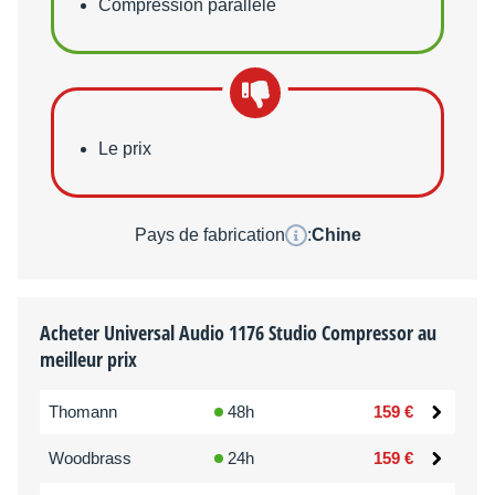
Compression parallèle
Points faibles
Le prix
Pays de fabrication
:
Chine
Acheter Universal Audio 1176 Studio Compressor au
meilleur prix
Thomann
48h
159 €
Woodbrass
24h
159 €