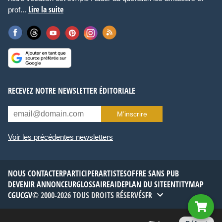
Lire la suite
prof...
RECEVEZ NOTRE NEWSLETTER ÉDITORIALE
M’inscrire
Voir les précédentes newsletters
NOUS CONTACTER
PARTICIPER
ARTISTES
OFFRE SANS PUB
DEVENIR ANNONCEUR
GLOSSAIRE
AIDE
PLAN DU SITE
ENTITYMAP
CGU
CGV
© 2000-2026 TOUS DROITS RÉSERVÉS
FR