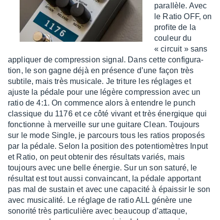
paral­lèle. Avec
le Ratio OFF, on
profite de la
couleur du
« circuit » sans
appliquer de compres­sion signal. Dans cette confi­gu­ra­
tion, le son gagne déjà en présence d’une façon très
subtile, mais très musi­cale. Je triture les réglages et
ajuste la pédale pour une légère compres­sion avec un
ratio de 4:1. On commence alors à entendre le punch
clas­sique du 1176 et ce côté vivant et très éner­gique qui
fonc­tionne à merveille sur une guitare Clean. Toujours
sur le mode Single, je parcours tous les ratios propo­sés
par la pédale. Selon la posi­tion des poten­tio­mètres Input
et Ratio, on peut obte­nir des résul­tats variés, mais
toujours avec une belle éner­gie. Sur un son saturé, le
résul­tat est tout aussi convain­cant, la pédale appor­tant
pas mal de sustain et avec une capa­cité à épais­sir le son
avec musi­ca­lité. Le réglage de ratio ALL génère une
sono­rité très parti­cu­lière avec beau­coup d’at­taque,