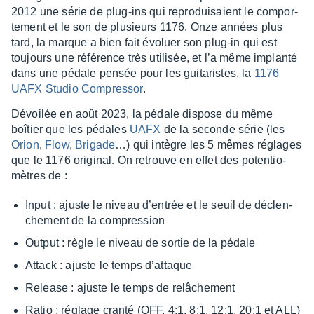
2012 une série de plug-ins qui repro­dui­saient le compor­
te­ment et le son de plusieurs 1176. Onze années plus
tard, la marque a bien fait évoluer son plug-in qui est
toujours une réfé­rence très utili­sée, et l’a même implanté
dans une pédale pensée pour les guita­ristes, la
1176
UAFX Studio Compres­sor
.
Dévoi­lée en août 2023, la pédale dispose du même
boîtier que les pédales
UAFX
de la seconde série (les
Orion
,
Flow
,
Brigade
…) qui intègre les 5 mêmes réglages
que le 1176 origi­nal. On retrouve en effet des poten­tio­
mètres de :
Input : ajuste le niveau d’en­trée et le seuil de déclen­
che­ment de la compres­sion
Output : règle le niveau de sortie de la pédale
Attack : ajuste le temps d’at­taque
Release : ajuste le temps de relâ­che­ment
Ratio : réglage cranté (OFF, 4:1, 8:1, 12:1, 20:1 et ALL)