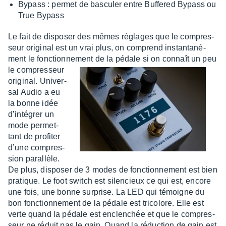
Bypass : permet de bascu­ler entre Buffe­red Bypass ou
True Bypass
Le fait de dispo­ser des mêmes réglages que le compres­
seur origi­nal est un vrai plus, on comprend instan­ta­né­
ment le fonc­tion­ne­ment de la
pédale si on connaît un peu
le compres­seur
origi­nal. Univer­
sal Audio a eu
la bonne idée
d’in­té­grer un
mode permet­
tant de profi­ter
d’une compres­
sion paral­lèle.
De plus, dispo­ser de 3 modes de fonc­tion­ne­ment est bien
pratique. Le foot switch est silen­cieux ce qui est, encore
une fois, une bonne surprise. La LED qui témoigne du
bon fonc­tion­ne­ment de la pédale est trico­lore. Elle est
verte quand la pédale est enclen­chée et que le compres­
seur ne réduit pas le gain. Quand la réduc­tion de gain est