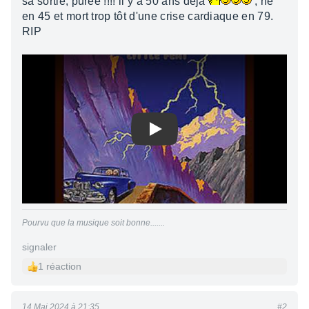
sa sortie, purée !!!! il y a 50 ans déjà
, né
en 45 et mort trop tôt d'une crise cardiaque en 79.
RIP
Play
Pourvu que la musique soit bonne.......
signaler
1 réaction
14 Mai 2024 à 21:35
#2