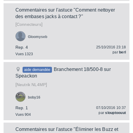
Commentaires sur l'astuce "Comment nettoyer
des embases jacks à contact ?"
[
]
Connecteurs
Gloomyseb
Rep. 4
25/10/2016 23:18
par
berl
Vues 1323
Branchement 18/500-8 sur
aide demandée
Speackon
[
]
NL4MP
Neutrik
boby16
Rep. 1
07/10/2016 10:37
par
slouptoouut
Vues 904
Commentaires sur l'astuce "Éliminer les Buzz et