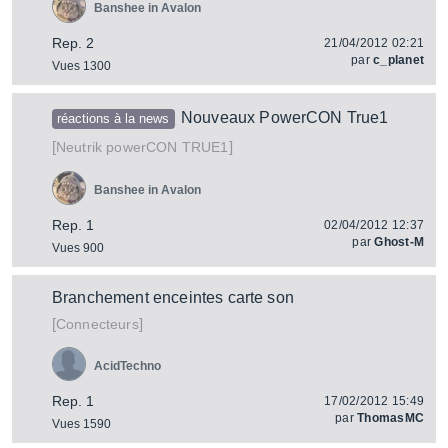
Banshee in Avalon
Rep. 2
21/04/2012 02:21
par
c_planet
Vues 1300
Nouveaux PowerCON True1
réactions à la news
[
]
powerCON TRUE1
Neutrik
Banshee in Avalon
Rep. 1
02/04/2012 12:37
par
Ghost-M
Vues 900
Branchement enceintes carte son
[
]
Connecteurs
AcidTechno
Rep. 1
17/02/2012 15:49
par
ThomasMC
Vues 1590