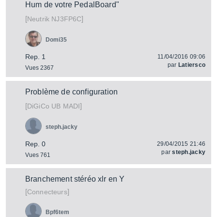
Hum de votre PedalBoard"
[
]
NJ3FP6C
Neutrik
Domi35
Rep. 1
11/04/2016 09:06
par
Latiersco
Vues 2367
Problème de configuration
[
]
UB MADI
DiGiCo
steph.jacky
Rep. 0
29/04/2015 21:46
par
steph.jacky
Vues 761
Branchement stéréo xlr en Y
[
]
Connecteurs
Bpf6tem