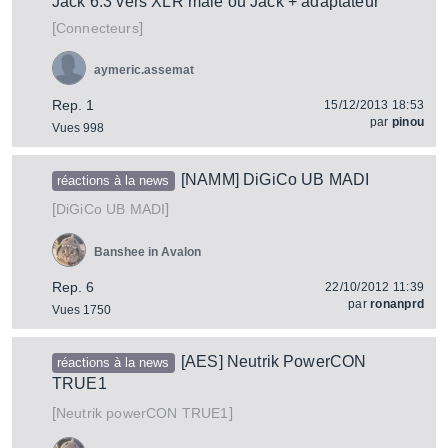
Jack 6.3 vers XLR male ou Jack + adaptateur
[
]
Connecteurs
aymeric.assemat
Rep. 1
15/12/2013 18:53
par
pinou
Vues 998
[NAMM] DiGiCo UB MADI
réactions à la news
[
]
UB MADI
DiGiCo
Banshee in Avalon
Rep. 6
22/10/2012 11:39
par
ronanprd
Vues 1750
[AES] Neutrik PowerCON
réactions à la news
TRUE1
[
]
powerCON TRUE1
Neutrik