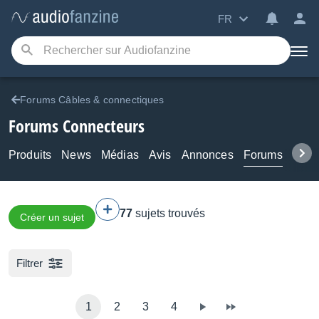
FR
Forums Câbles & connectiques
Forums Connecteurs
Produits
News
Médias
Avis
Annonces
Forums
Tuto
77
sujets trouvés
Créer un sujet
Filtrer
1
2
3
4