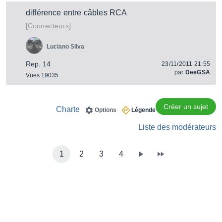
différence entre câbles RCA
[
]
Connecteurs
Luciano Silva
Rep. 14
23/11/2011 21:55
par
DeeGSA
Vues 19035
Créer un sujet
Charte
Options
Légende
Liste des modérateurs
1
2
3
4