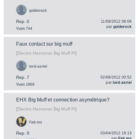
goldorock
Rep. 0
11/08/2012 08:09
par
goldorock
Vues 744
Faux contact sur big muff
[
]
Big Muff PI
Electro-Harmonix
lord-asriel
Rep. 7
02/06/2012 00:52
par
lord-asriel
Vues 1869
EHX Big Muff et connection asymétrique?
[
]
Big Muff PI
Electro-Harmonix
Fab ms
Rep. 9
03/04/2012 18:13
par
Fab ms