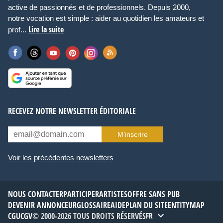
active de passionnés et de professionnels. Depuis 2000,
notre vocation est simple : aider au quotidien les amateurs et
Lire la suite
prof...
RECEVEZ NOTRE NEWSLETTER ÉDITORIALE
M’inscrire
Voir les précédentes newsletters
NOUS CONTACTER
PARTICIPER
ARTISTES
OFFRE SANS PUB
DEVENIR ANNONCEUR
GLOSSAIRE
AIDE
PLAN DU SITE
ENTITYMAP
CGU
CGV
© 2000-2026 TOUS DROITS RÉSERVÉS
FR