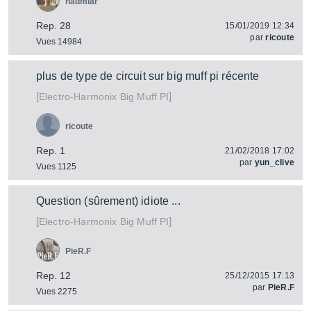
nadmiar
Rep. 28
15/01/2019 12:34
par
ricoute
Vues 14984
plus de type de circuit sur big muff pi récente
[
]
Big Muff PI
Electro-Harmonix
ricoute
Rep. 1
21/02/2018 17:02
par
yun_clive
Vues 1125
Question (sûrement) idiote ...
[
]
Big Muff PI
Electro-Harmonix
PieR.F
Rep. 12
25/12/2015 17:13
par
PieR.F
Vues 2275