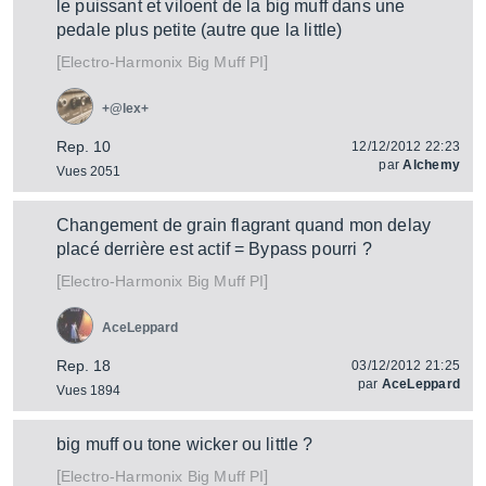
le puissant et viloent de la big muff dans une
pedale plus petite (autre que la little)
[
]
Big Muff PI
Electro-Harmonix
+@lex+
Rep. 10
12/12/2012 22:23
par
Alchemy
Vues 2051
Changement de grain flagrant quand mon delay
placé derrière est actif = Bypass pourri ?
[
]
Big Muff PI
Electro-Harmonix
AceLeppard
Rep. 18
03/12/2012 21:25
par
AceLeppard
Vues 1894
big muff ou tone wicker ou little ?
[
]
Big Muff PI
Electro-Harmonix