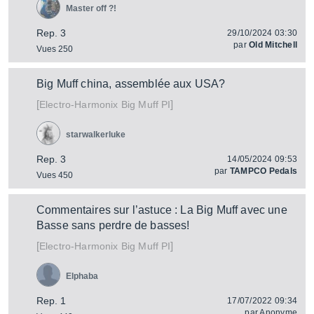
Master off ?!
Rep. 3
29/10/2024 03:30
par
Old Mitchell
Vues 250
Big Muff china, assemblée aux USA?
[
]
Big Muff PI
Electro-Harmonix
starwalkerluke
Rep. 3
14/05/2024 09:53
par
TAMPCO Pedals
Vues 450
Commentaires sur l’astuce : La Big Muff avec une
Basse sans perdre de basses!
[
]
Big Muff PI
Electro-Harmonix
Elphaba
Rep. 1
17/07/2022 09:34
par
Anonyme