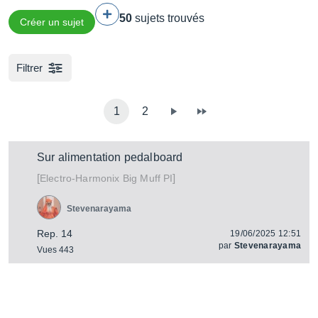
50
sujets trouvés
Créer un sujet
Filtrer
1
2
Sur alimentation pedalboard
[
]
Big Muff PI
Electro-Harmonix
Stevenarayama
Rep. 14
19/06/2025 12:51
par
Stevenarayama
Vues 443