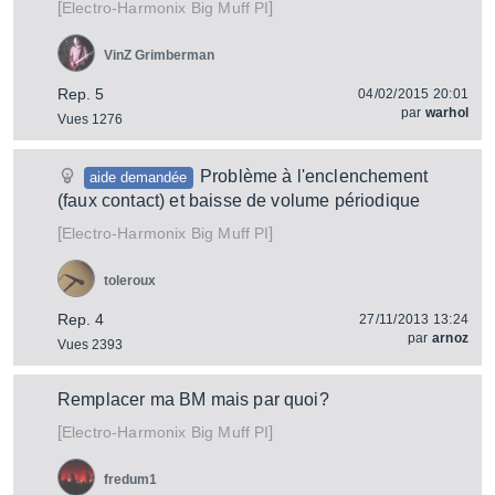
[
]
Big Muff PI
Electro-Harmonix
VinZ Grimberman
Rep. 5
04/02/2015 20:01
par
warhol
Vues 1276
Problème à l'enclenchement
aide demandée
(faux contact) et baisse de volume périodique
[
]
Big Muff PI
Electro-Harmonix
toleroux
Rep. 4
27/11/2013 13:24
par
arnoz
Vues 2393
Remplacer ma BM mais par quoi?
[
]
Big Muff PI
Electro-Harmonix
fredum1