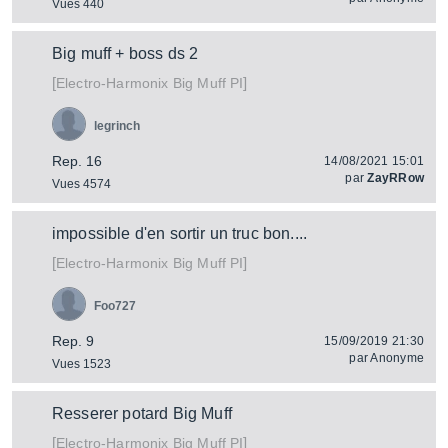
Vues 440
Big muff + boss ds 2
[
]
Big Muff PI
Electro-Harmonix
legrinch
Rep. 16
14/08/2021 15:01
par
ZayRRow
Vues 4574
impossible d'en sortir un truc bon....
[
]
Big Muff PI
Electro-Harmonix
Foo727
Rep. 9
15/09/2019 21:30
par
Anonyme
Vues 1523
Resserer potard Big Muff
[
]
Big Muff PI
Electro-Harmonix