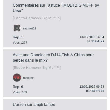
Commentaires sur l'astuce "[MOD] BIG MUFF by
Urso"
[
]
Big Muff PI
Electro-Harmonix
razmot12
Rep. 1
13/09/2015 14:04
par
Del-Uks
Vues 1277
Avec une Danelectro DJ14 Fish & Chips pour
percer dans le mix?
[
]
Big Muff PI
Electro-Harmonix
fredum1
Rep. 6
12/06/2015 09:23
par
Belfredo
Vues 1169
L'arsen sur ampli lampe