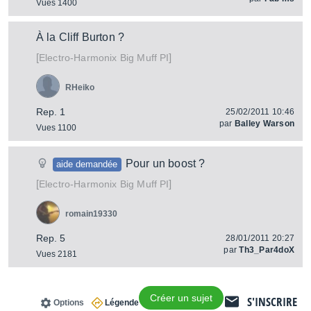
Vues 1400
À la Cliff Burton ?
[
]
Big Muff PI
Electro-Harmonix
RHeiko
Rep. 1
25/02/2011 10:46
par
Balley Warson
Vues 1100
Pour un boost ?
aide demandée
[
]
Big Muff PI
Electro-Harmonix
romain19330
Rep. 5
28/01/2011 20:27
par
Th3_Par4doX
Vues 2181
Créer un sujet
S'INSCRIRE
Options
Légende