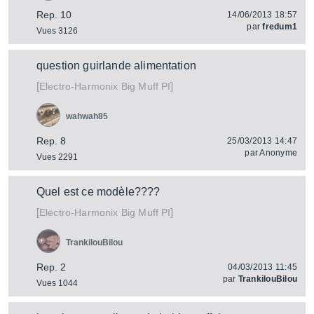
Rep. 10
14/06/2013 18:57
par
fredum1
Vues 3126
question guirlande alimentation
[
]
Big Muff PI
Electro-Harmonix
wahwah85
Rep. 8
25/03/2013 14:47
par
Anonyme
Vues 2291
Quel est ce modèle????
[
]
Big Muff PI
Electro-Harmonix
TrankilouBilou
Rep. 2
04/03/2013 11:45
par
TrankilouBilou
Vues 1044