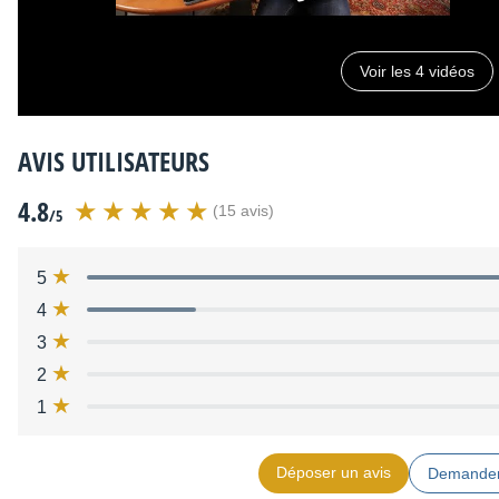
Voir les 4 vidéos
AVIS UTILISATEURS
4.8
(15 avis)
/5
5
4
3
2
1
Déposer un avis
Demander