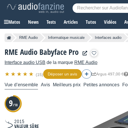
Matos
News
Tests
Articles
Tutos
Vidéos
A
RME Audio
Informatique musicale
Interfaces audio
RME Audio Babyface Pro
Interface audio USB
de la marque
RME Audio
Déposer un avis
Argus 497,00 €
(15)
Vue d’ensemble
Avis
Meilleurs prix
Petites annonces
Fo
9
/10
2015
VALEUR SÛRE