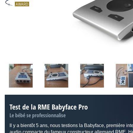
AWARD
Test de la RME Babyface Pro
Le bébé se professionnalise
Il y a bientôt 5 ans, nous testions la Babyface, première int
audio compacte du fameux constructeur allemand RME. Hé