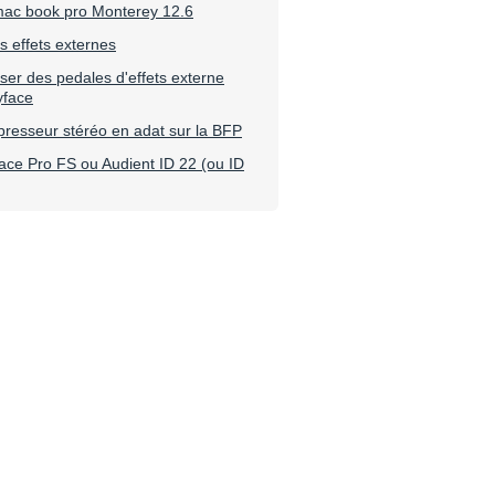
mac book pro Monterey 12.6
s effets externes
iser des pedales d'effets externe
yface
resseur stéréo en adat sur la BFP
ce Pro FS ou Audient ID 22 (ou ID