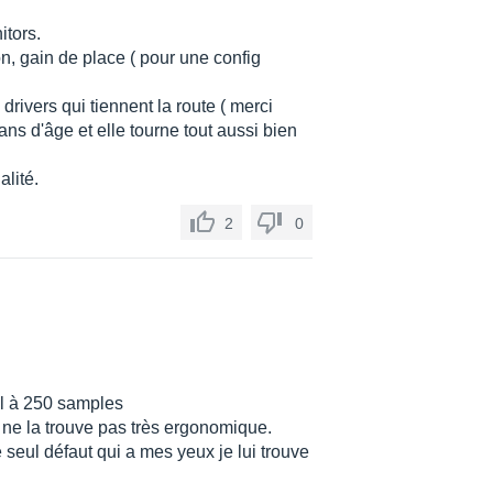
itors.
ion, gain de place ( pour une config
drivers qui tiennent la route ( merci
ns d'âge et elle tourne tout aussi bien
lité.
2
0
al à 250 samples
 je ne la trouve pas très ergonomique.
e seul défaut qui a mes yeux je lui trouve