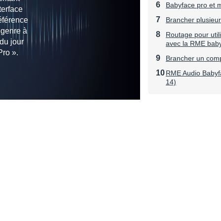
Babyface pro et 
terface
éférence
Brancher plusieur
 genre à
Routage pour util
 du jour
avec la RME bab
Pro ».
Brancher un comp
RME Audio Babyfa
14)