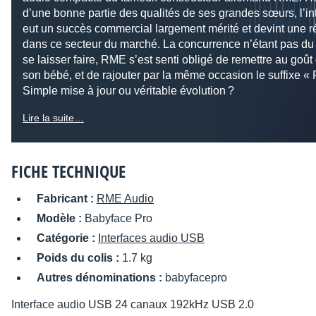
d’une bonne partie des qualités de ses grandes sœurs, l’in
eut un succès commercial largement mérité et devint une r
dans ce secteur du marché. La concurrence n’étant pas du
se laisser faire, RME s’est senti obligé de remettre au goût
son bébé, et de rajouter par la même occasion le suffixe « 
Simple mise à jour ou véritable évolution ?
Lire la suite…
FICHE TECHNIQUE
Fabricant :
RME Audio
Modèle :
Babyface Pro
Catégorie :
Interfaces audio USB
Poids du colis :
1.7 kg
Autres dénominations :
babyfacepro
Interface audio USB 24 canaux 192kHz USB 2.0