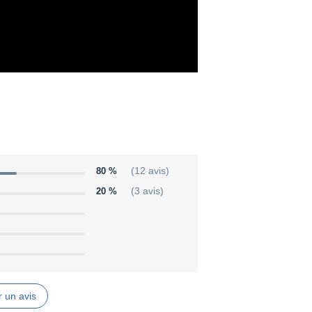
80 %
(12 avis)
20 %
(3 avis)
 un avis