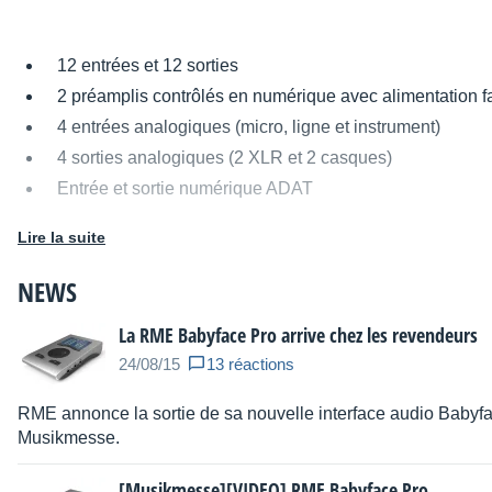
12 entrées et 12 sorties
2 préamplis contrôlés en numérique avec alimentation 
4 entrées analogiques (micro, ligne et instrument)
4 sorties analogiques (2 XLR et 2 casques)
Entrée et sortie numérique ADAT
Entrée et sortie numérique optique S/PDIF
Lire la suite
Entrée et sortie MIDI
Port USB 2.0 compatible 3.0
NEWS
Contrôle du gain numérique de toutes les entrées
La RME Babyface Pro arrive chez les revendeurs
Gain jusqu’à 70 dB réglage par paliers de 3 dB
24/08/15
13 réactions
Pad à relais
Sorties séparées pour les casques à haute et basse i
RME annonce la sortie de sa nouvelle interface audio Babyfa
Musikmesse.
Source :
http://babyface.rme-audio.de/
[Musikmesse][VIDEO] RME Babyface Pro