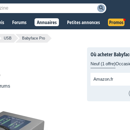
vis
Forums
Annuaires
Petites annonces
Promos
USB
Babyface Pro
Où acheter Babyfac
Neuf (1 offre)
Occasio
Amazon.fr
rums