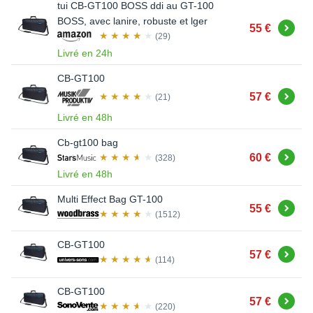
tui CB-GT100 BOSS ddi au GT-100
BOSS, avec lanire, robuste et lger
Acheter
55 €
(29)
Livré en 24h
CB-GT100
Acheter
57 €
(21)
Livré en 48h
Cb-gt100 bag
Acheter
60 €
(328)
Livré en 48h
Multi Effect Bag GT-100
Acheter
55 €
(1512)
CB-GT100
Acheter
57 €
(114)
CB-GT100
Acheter
57 €
(220)