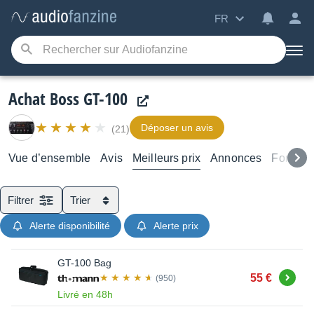
FR
Achat Boss GT-100
Déposer un avis
(21)
Vue d’ensemble
Avis
Meilleurs prix
Annonces
Forums
Filtrer
Trier
Alerte disponibilité
Alerte prix
GT-100 Bag
Acheter
55 €
(950)
Livré en 48h