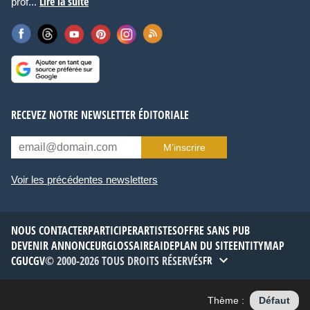
Lire la suite
prof...
RECEVEZ NOTRE NEWSLETTER ÉDITORIALE
M’inscrire
Voir les précédentes newsletters
NOUS CONTACTER
PARTICIPER
ARTISTES
OFFRE SANS PUB
DEVENIR ANNONCEUR
GLOSSAIRE
AIDE
PLAN DU SITE
ENTITYMAP
CGU
CGV
© 2000-2026 TOUS DROITS RÉSERVÉS
FR
Thème :
Défaut