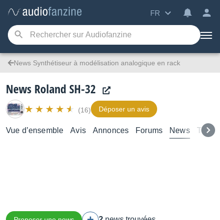
FR
News Synthétiseur à modélisation analogique en rack
News Roland SH-32
Déposer un avis
(16)
Vue d’ensemble
Avis
Annonces
Forums
News
Tutori
2
news trouvées
Proposer une news