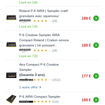
Livré en 24h
Roland P-6 AIRA | Sampler cratif
granulaire avec squenceur
Acheter
189 €
(29)
Livré en 72h
P-6 Creative Sampler AIRA
Compact Roland | Cration sonore
Acheter
189 €
granulaire | Un puissant
squenceur | Clavier intgr | Loops
(29)
personnalises | Micro intgr |
Livré en 72h
Boutons d'effets | Connectique
Aira Compact P-6 Creative
USB-C
Sampler
(Garantie 3 ans)
Acheter
177 €
(1512)
1 autre offre
P-6 AIRA Compact Sampler
Acheter
189 €
(114)