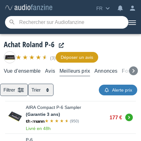
FR
Achat Roland P-6
Déposer un avis
(3)
Vue d’ensemble
Avis
Meilleurs prix
Annonces
Forums
Filtrer
Trier
Alerte prix
AIRA Compact P-6 Sampler
(Garantie 3 ans)
Acheter
177 €
(950)
Livré en 48h
P-6