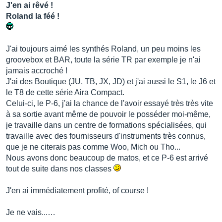
J'en ai rêvé !
Roland la féé !
-Dimensions
188 (W) x 106 (D) x 37 (H) mm
J'ai toujours aimé les synthés Roland, un peu moins les
7-7/16 (W) x 4-3/16 (D) x 1-1/2 (H) inches
groovebox et BAR, toute la série TR par exemple je n'ai
jamais accroché !
J'ai des Boutique (JU, TB, JX, JD) et j'ai aussi le S1, le J6 et
le T8 de cette série Aira Compact.
-Weight (including batteries)
Celui-ci, le P-6, j'ai la chance de l'avoir essayé très très vite
305 g
à sa sortie avant même de pouvoir le posséder moi-même,
je travaille dans un centre de formations spécialisées, qui
11 oz
travaille avec des fournisseurs d'instruments très connus,
que je ne citerais pas comme Woo, Mich ou Tho...
Nous avons donc beaucoup de matos, et ce P-6 est arrivé
-Accessories
tout de suite dans nos classes
Leaflet "Read Me First"
J'en ai immédiatement profité, of course !
USB Type-C to USB A cable
Je ne vais...…