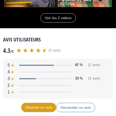
-Effects
Voir les 2 vidéos
Multi-effect: 20 types
Send effect: DELAY, REVERB
AVIS UTILISATEURS
4.3
-Display
(3 avis)
/5
7 segments, 4 characters (LED)
5
67 %
(2 avis)
4
-Internal Microphone
3
33 %
(1 avis)
2
Mono x 1
1
Déposer un avis
Demander un avis
-Connectors