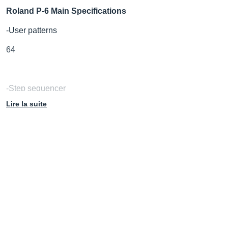
Roland P-6 Main Specifications
-User patterns
64
-Step sequencer
Lire la suite
64 steps
-Maximum sampling numbers
48 samples
-Maximum polyphony
Sample: 16