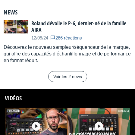
Granular: 4
NEWS
Roland dévoile le P-6, dernier-né de la famille
AIRA
-Maximum sample time (Maximum time per sample)
12/09/24
266 réactions
44.1 kHz, Mono : 5.9 seconds
Découvrez le nouveau sampleur/séquenceur de la marque,
qui offre des capacités d’échantillonnage et de performance
22.05 kHz, Mono : 11.8 seconds
en format réduit.
14.7 kHz, Mono : 17.8 seconds
Voir les 2 news
11.025 kHz, Mono : 23.7 seconds
* For stereo samples, the time is half.
VIDÉOS
-Import format
WAV (Liner PCM)