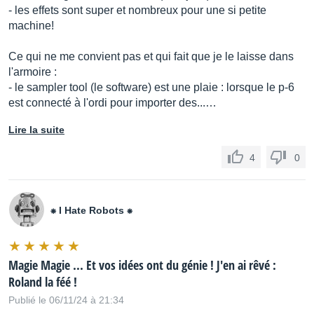
- les effets sont super et nombreux pour une si petite
machine!
-Expected battery life under continuous use
Ce qui ne me convient pas et qui fait que je le laisse dans
l'armoire :
Approx. 3 hours
- le sampler tool (le software) est une plaie : lorsque le p-6
est connecté à l'ordi pour importer des...…
* This figure will vary depending on the actual conditions of
use.
Lire la suite
4
0
-Expected battery charging time
Approx. 3 hours
⁕ I Hate Robots ⁕
*To charge the unit, use the USB port of a computer or a
Magie Magie ... Et vos idées ont du génie ! J'en ai rêvé :
commercially available USB power supply adaptor (5 V,
Roland la féé !
500 mA or higher).
Publié le 06/11/24 à 21:34