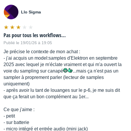
SYNC (IN, OUT) jacks: Miniature phone type
Llo Sigma
MIX (IN) jack: Stereo miniature phone type
MIX (OUT/HEADSET) jack: Stereo miniature phone type
(Stereo, CTIA)
Pas pour tous les workflows...
MIDI (IN, OUT) jacks: Stereo miniature phone type
Publié le 19/01/26 à 19:05
Je précise le contexte de mon achat :
USB port: USB Type-C(R) (Audio, MIDI)
- j'ai acquis un model:samples d'Elektron en septembre
2025 avec lequel je m'éclate vraiment et qui m'a ouvert la
voie du sampling sur canapé
...mais ça n'est pas un
-Power supply
sampler à proprement parler (lecteur de samples
uniquement)
Lithium-ion battery
- après avoir lu tant de louanges sur le p-6, je me suis dit
que ça ferait un bon complément au 1er...
Obtained via USB port (USB bus power)
Ce que j'aime :
- petit
-Current draw
- sur batterie
- micro intégré et entrée audio (mini jack)
500 mA