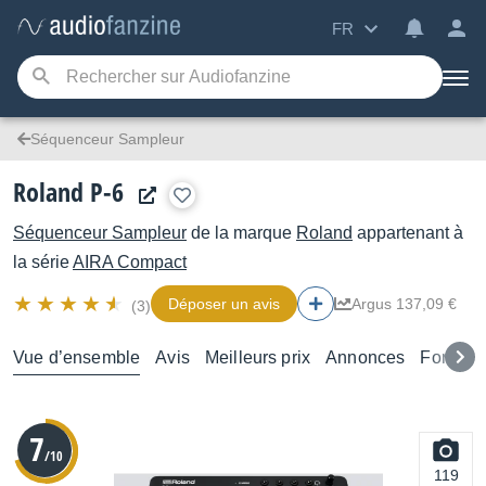
FR
Séquenceur Sampleur
Roland P-6
Séquenceur Sampleur
de la marque
Roland
appartenant à
la série
AIRA Compact
Déposer un avis
Argus 137,09 €
(3)
Vue d’ensemble
Avis
Meilleurs prix
Annonces
Forums
7
/10
119