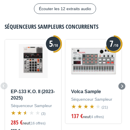
Écouter les 12 extraits audio
SÉQUENCEURS SAMPLEURS
CONCURRENTS
5
7
/10
/10
EP-133 K.O. II (2023-
Volca Sample
2025)
Séquenceur Sampleur
Séquenceur Sampleur
(21)
(3)
137 €
neuf
(4 offres)
285 €
neuf
(16 offres)