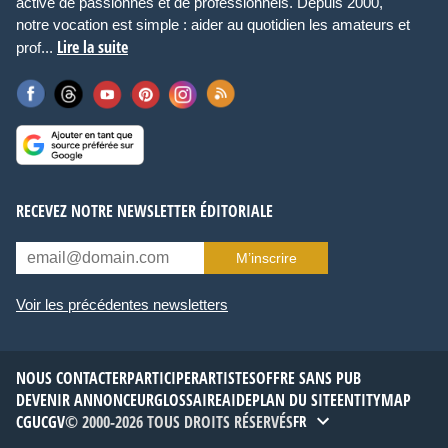
active de passionnés et de professionnels. Depuis 2000,
notre vocation est simple : aider au quotidien les amateurs et
Lire la suite
prof...
RECEVEZ NOTRE NEWSLETTER ÉDITORIALE
M’inscrire
Voir les précédentes newsletters
NOUS CONTACTER
PARTICIPER
ARTISTES
OFFRE SANS PUB
DEVENIR ANNONCEUR
GLOSSAIRE
AIDE
PLAN DU SITE
ENTITYMAP
CGU
CGV
© 2000-2026 TOUS DROITS RÉSERVÉS
FR