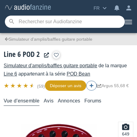
FR
Simulateur d'amplis/baffles guitare portable
Line 6 POD 2
Simulateur d'amplis/baffles guitare portable
de la marque
Line 6
appartenant à la série
POD Bean
Déposer un avis
Argus 55,68 €
(59)
Vue d’ensemble
Avis
Annonces
Forums
649