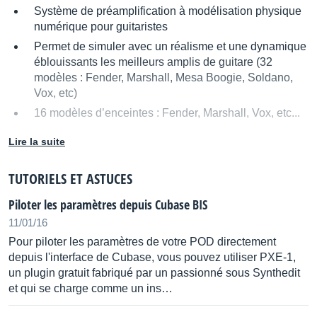
Système de préamplification à modélisation physique
numérique pour guitaristes
Permet de simuler avec un réalisme et une dynamique
éblouissants les meilleurs amplis de guitare (32
modèles : Fender, Marshall, Mesa Boogie, Soldano,
Vox, etc)
16 modèles d’enceintes : Fender, Marshall, Vox, etc...
16 types d’effets numériques
Lire la suite
Pédalier de contrôle
Floor Board
en option
TUTORIELS ET ASTUCES
Source : Line 6
Piloter les paramètres depuis Cubase BIS
Distribué par
Line6 France
11/01/16
Pour piloter les paramètres de votre POD directement
depuis l'interface de Cubase, vous pouvez utiliser PXE-1,
un plugin gratuit fabriqué par un passionné sous Synthedit
et qui se charge comme un ins…