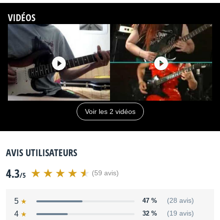
VIDÉOS
Voir les 2 vidéos
AVIS UTILISATEURS
4.3
(59 avis)
/5
5
47 %
(28 avis)
4
32 %
(19 avis)