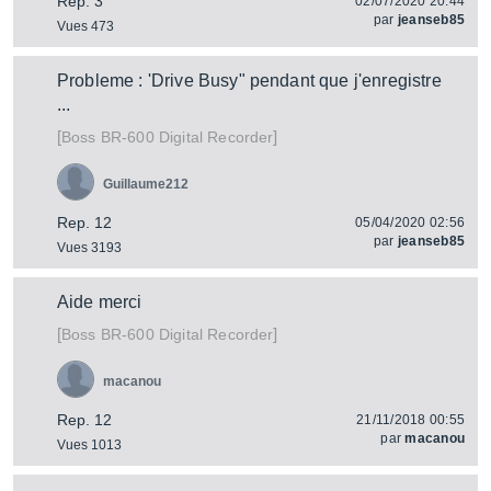
Rep. 3
02/07/2020 20:44
par
jeanseb85
Vues 473
Probleme : 'Drive Busy" pendant que j'enregistre
...
[
]
BR-600 Digital Recorder
Boss
Guillaume212
Rep. 12
05/04/2020 02:56
par
jeanseb85
Vues 3193
Aide merci
[
]
BR-600 Digital Recorder
Boss
macanou
Rep. 12
21/11/2018 00:55
par
macanou
Vues 1013