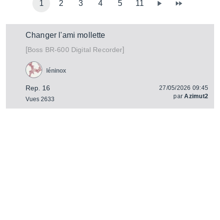
1
2
3
4
5
11
Changer l'ami mollette
[
]
BR-600 Digital Recorder
Boss
léninox
Rep. 16
27/05/2026 09:45
par
Azimut2
Vues 2633