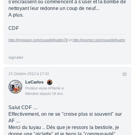
s'encrassent ou commencent à s'user et la bombe de
nettoyant leur redonne un coup de neuf...
A plus.
CDF
http://myspace.com/coupdefoudre78
et
http://noomiz.com/coupdefoudre
signaler
15 Octobre 2012 à 17:41
#6
LeCarlos
Posteur·euse AFfamé·e
Membre depuis 19 ans
Salut CDF ...
Effectivement, on ne se "croise plus si souvent" sur
AF ...
Merci du tuyau .. Dès que je ressors la bestiole, je
donne une "giclette" et je tiens la "communauté"