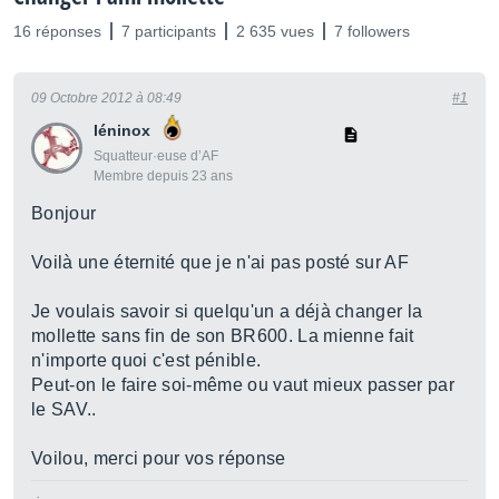
16 réponses
7 participants
2 635 vues
7 followers
09 Octobre 2012 à 08:49
#1
léninox
Squatteur·euse d’AF
Membre depuis 23 ans
Bonjour
Voilà une éternité que je n'ai pas posté sur AF
Je voulais savoir si quelqu'un a déjà changer la
mollette sans fin de son BR600. La mienne fait
n'importe quoi c'est pénible.
Peut-on le faire soi-même ou vaut mieux passer par
le SAV..
Voilou, merci pour vos réponse