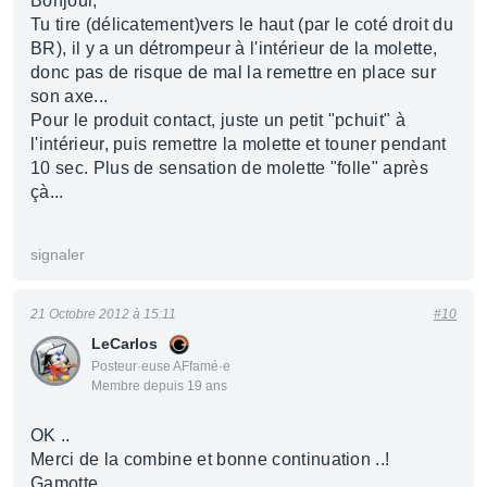
Bonjour,
Tu tire (délicatement)vers le haut (par le coté droit du
BR), il y a un détrompeur à l'intérieur de la molette,
donc pas de risque de mal la remettre en place sur
son axe...
Pour le produit contact, juste un petit "pchuit" à
l'intérieur, puis remettre la molette et touner pendant
10 sec. Plus de sensation de molette "folle" après
çà...
signaler
21 Octobre 2012 à 15:11
#10
LeCarlos
Posteur·euse AFfamé·e
Membre depuis 19 ans
OK ..
Merci de la combine et bonne continuation ..!
Gamotte