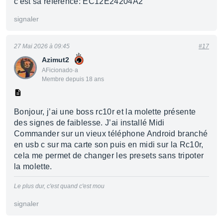
c'est sa référence: EC12E24204A2
signaler
27 Mai 2026 à 09:45
#17
Azimut2
AFicionado·a
Membre depuis 18 ans
Bonjour, j’ai une boss rc10r et la molette présente
des signes de faiblesse. J’ai installé Midi
Commander sur un vieux téléphone Android branché
en usb c sur ma carte son puis en midi sur la Rc10r,
cela me permet de changer les presets sans tripoter
la molette.
Le plus dur, c'est quand c'est mou
signaler