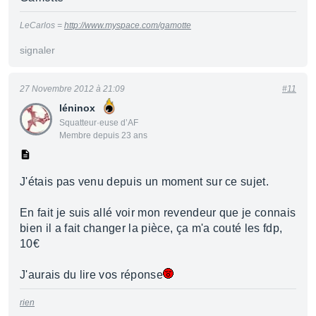
LeCarlos =
http://www.myspace.com/gamotte
signaler
27 Novembre 2012 à 21:09
#11
léninox
Squatteur·euse d’AF
Membre depuis 23 ans
J'étais pas venu depuis un moment sur ce sujet.
En fait je suis allé voir mon revendeur que je connais
bien il a fait changer la pièce, ça m'a couté les fdp,
10€
J'aurais du lire vos réponse
rien