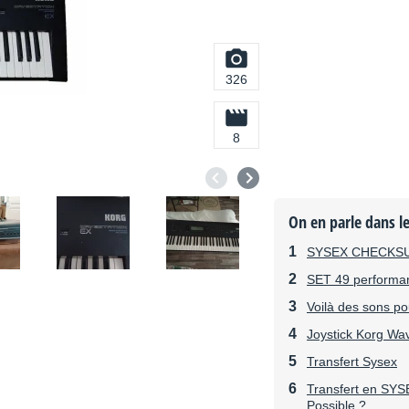
326
8
On en parle dans l
SYSEX CHECKSU
SET 49 performan
Voilà des sons po
Joystick Korg Wav
Transfert Sysex
Transfert en SYS
Possible ?