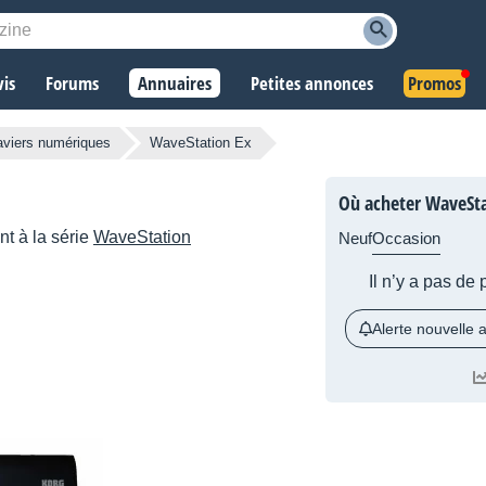
vis
Forums
Annuaires
Petites annonces
Promos
aviers numériques
WaveStation Ex
Où acheter WaveSta
t à la série
WaveStation
Neuf
Occasion
Il n’y a pas de
Alerte nouvelle