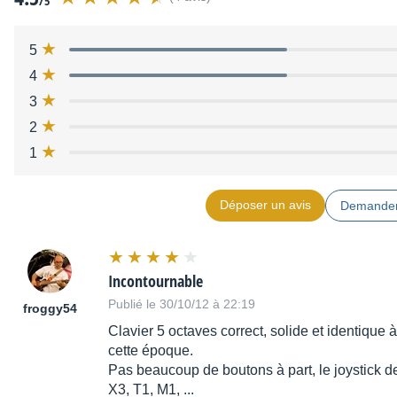
/5
5
4
3
2
1
Déposer un avis
Demander
Incontournable
Publié le 30/10/12 à 22:19
froggy54
Clavier 5 octaves correct, solide et identique
cette époque.
Pas beaucoup de boutons à part, le joystick 
X3, T1, M1, ...