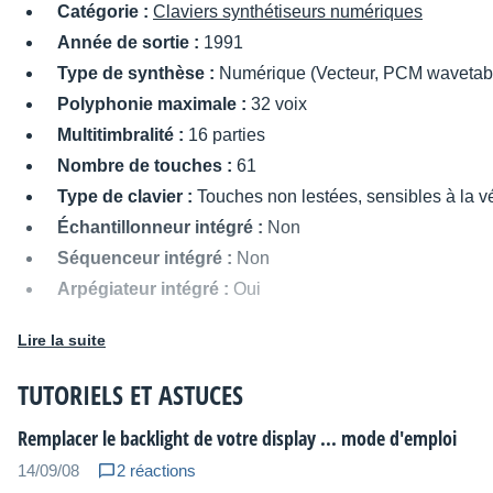
Catégorie :
Claviers synthétiseurs numériques
Année de sortie :
1991
Type de synthèse :
Numérique (Vecteur, PCM wavetab
Polyphonie maximale :
32 voix
Multitimbralité :
16 parties
Nombre de touches :
61
Type de clavier :
Touches non lestées, sensibles à la vé
Échantillonneur intégré :
Non
Séquenceur intégré :
Non
Arpégiateur intégré :
Oui
Nombre de presets utilisateur :
128
Lire la suite
Entrées/sorties MIDI :
In/Out/Thru
Sorties audio :
2 x Jack L/R, sortie casque
TUTORIELS ET ASTUCES
Alimentation :
Adaptateur secteur interne
Remplacer le backlight de votre display ... mode d'emploi
Dimensions :
991 × 316 × 91 mm
14/09/08
2 réactions
Poids :
10,2 kg