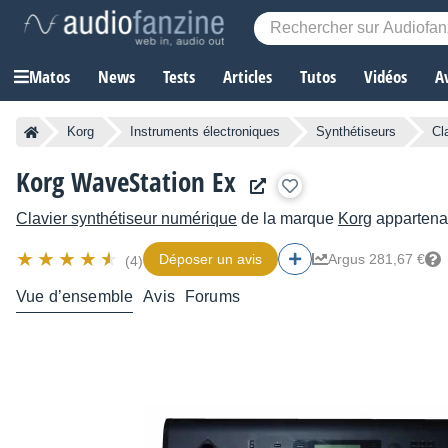
Matos
News
Tests
Articles
Tutos
Vidéos
A
Korg
Instruments électroniques
Synthétiseurs
Cl
Korg WaveStation Ex
Clavier synthétiseur numérique
de la marque
Korg
appartenan
Déposer un avis
Argus 281,67 €
(4)
Vue d’ensemble
Avis
Forums