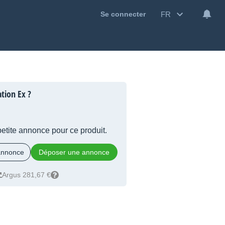
FR
Se connecter
tion Ex ?
 petite annonce pour ce produit.
 annonce
Déposer une annonce
Argus 281,67 €