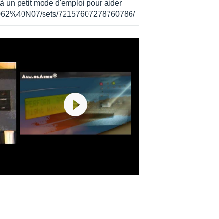
là un petit mode d'emploi pour aider
, wave station ex
30259062%40N07/sets/72157607278760786/