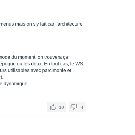
menus mais on s'y fait car l'architecture
a mode du moment, on trouvera ça
'époque ou les deux. En tout cas, le WS
urs utilisables avec parcimonie et
).
ne dynamique...…
10
4