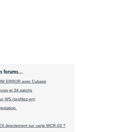
es forums...
M ERROR avec Cubase
ces et 34 patchs
ur WS (profitez-en)
estation.
EX directement sur carte MCR-03 ?