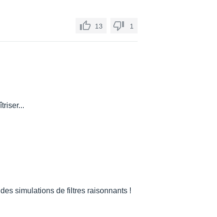
13
1
riser...
des simulations de filtres raisonnants !