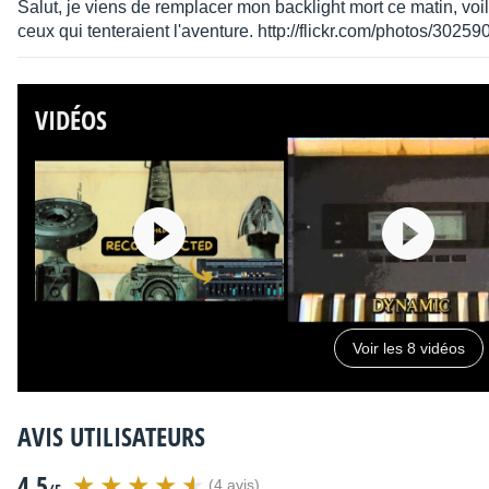
Salut, je viens de remplacer mon backlight mort ce matin, voi
Autres dénominations :
wavestation ex, wavestationex
ceux qui tenteraient l'aventure. http://flickr.com/photos/
Distribué par
Algam / La boîte noire du Musicien
VIDÉOS
Voir les 8 vidéos
AVIS UTILISATEURS
4.5
(4 avis)