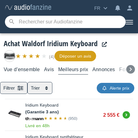
FR
Achat Waldorf Iridium Keyboard
Déposer un avis
(4)
Vue d’ensemble
Avis
Meilleurs prix
Annonces
Forums
Filtrer
Trier
Alerte prix
Iridium Keyboard
(Garantie 3 ans)
Acheter
2 555 €
(950)
Livré en 48h
Iridium Keyboard synthétiseur