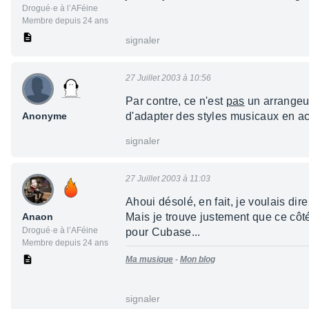
Drogué·e à l’AFéine
Membre depuis 24 ans
signaler
27 Juillet 2003 à 10:56
Par contre, ce n'est
pas
un arrangeur
Anonyme
d'adapter des styles musicaux en 
signaler
27 Juillet 2003 à 11:03
Ahoui désolé, en fait, je voulais d
Anaon
Mais je trouve justement que ce côté
Drogué·e à l’AFéine
pour Cubase...
Membre depuis 24 ans
Ma musique
-
Mon blog
signaler