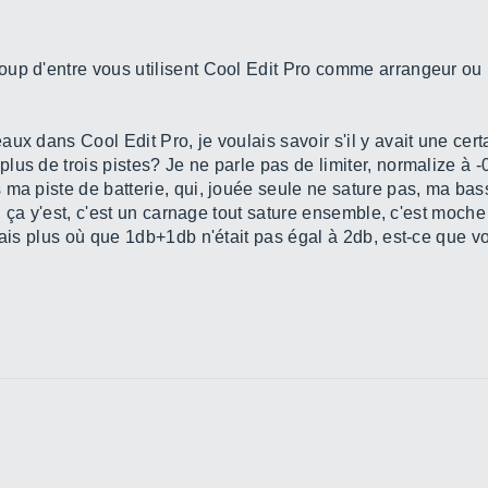
up d'entre vous utilisent Cool Edit Pro comme arrangeur ou bi
ux dans Cool Edit Pro, je voulais savoir s'il y avait une cer
us de trois pistes? Je ne parle pas de limiter, normalize à -0
ma piste de batterie, qui, jouée seule ne sature pas, ma bass
, ça y'est, c'est un carnage tout sature ensemble, c'est moche et
sais plus où que 1db+1db n'était pas égal à 2db, est-ce que v