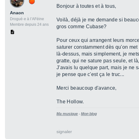
Bonjour à toutes et à tous,
Anaon
Drogué·e à l’AFéine
Voilà, déjà je me demande si beauco
Membre depuis 24 ans
gros comme Cubase?
Pour ceux qui arrangent leurs morcea
saturer constamment dès qu'on met pl
là-dessus, mais simplement, je mets 
gratte, qui ne sature pas seule, et là
J'avais lu quelque part, mais je ne 
je pense que c'est ça le truc...
Merci beaucoup d'avance,
The Hollow.
Ma musique
-
Mon blog
signaler