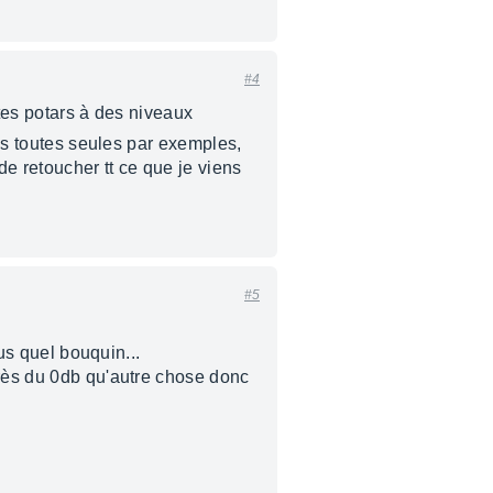
#4
utes potars à des niveaux
ies toutes seules par exemples,
e retoucher tt ce que je viens
#5
lus quel bouquin...
près du 0db qu'autre chose donc