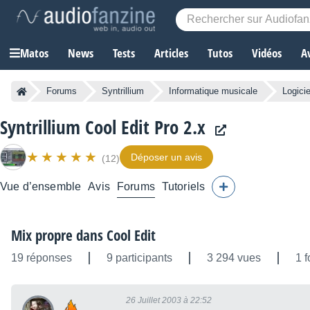
Matos
News
Tests
Articles
Tutos
Vidéos
A
Forums
Syntrillium
Informatique musicale
Logici
Syntrillium Cool Edit Pro 2.x
Déposer un avis
(12)
Vue d’ensemble
Avis
Forums
Tutoriels
Mix propre dans Cool Edit
19 réponses
9 participants
3 294 vues
1 f
26 Juillet 2003 à 22:52