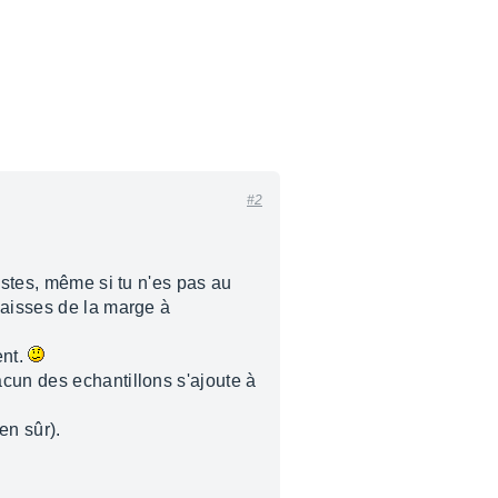
#2
stes, même si tu n'es pas au
laisses de la marge à
ent.
acun des echantillons s'ajoute à
en sûr).