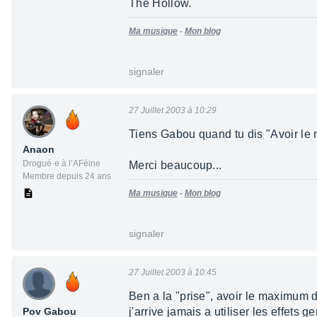
The Hollow.
Ma musique
-
Mon blog
signaler
27 Juillet 2003 à 10:29
Tiens Gabou quand tu dis "Avoir le
Anaon
Drogué·e à l’AFéine
Merci beaucoup...
Membre depuis 24 ans
Ma musique
-
Mon blog
signaler
27 Juillet 2003 à 10:45
Ben a la "prise", avoir le maximum 
Pov Gabou
j'arrive jamais a utiliser les effets