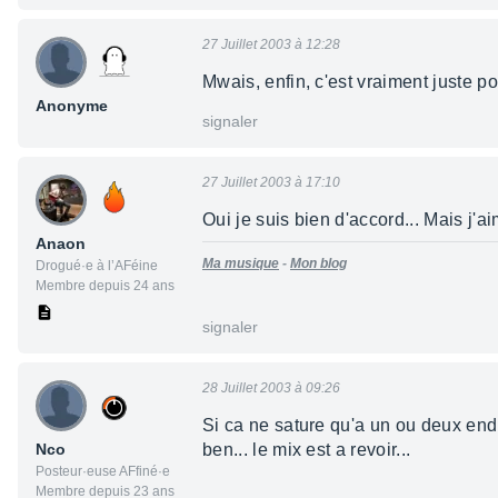
27 Juillet 2003 à 12:28
Mwais, enfin, c'est vraiment juste pou
Anonyme
signaler
27 Juillet 2003 à 17:10
Oui je suis bien d'accord... Mais j'ai
Anaon
Ma musique
-
Mon blog
Drogué·e à l’AFéine
Membre depuis 24 ans
signaler
28 Juillet 2003 à 09:26
Si ca ne sature qu'a un ou deux endro
Nco
ben... le mix est a revoir...
Posteur·euse AFfiné·e
Membre depuis 23 ans