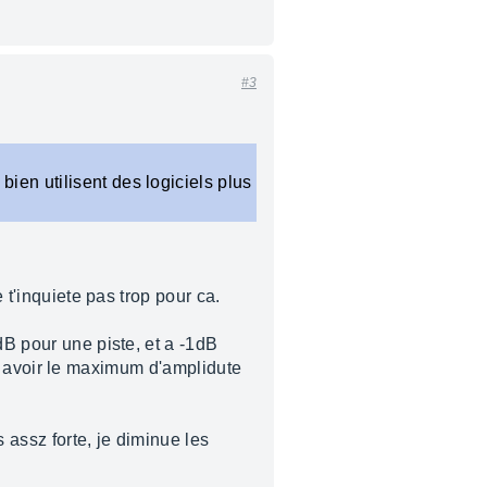
#3
ien utilisent des logiciels plus
 t'inquiete pas trop pour ca.
dB pour une piste, et a -1dB
pres avoir le maximum d'amplidute
 assz forte, je diminue les