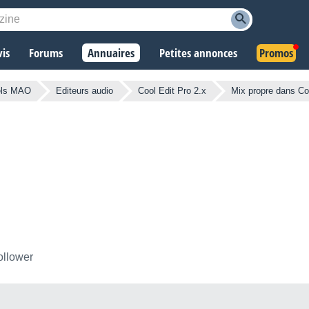
vis
Forums
Annuaires
Petites annonces
Promos
els MAO
Editeurs audio
Cool Edit Pro 2.x
Mix propre dans Co
ollower