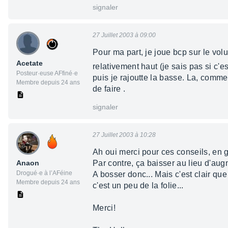
signaler
27 Juillet 2003 à 09:00
Pour ma part, je joue bcp sur le vol
Acetate
relativement haut (je sais pas si c'e
Posteur·euse AFfiné·e
puis je rajoutte la basse. La, comme
Membre depuis 24 ans
de faire .
signaler
27 Juillet 2003 à 10:28
Ah oui merci pour ces conseils, en gro
Anaon
Par contre, ça baisser au lieu d'augm
Drogué·e à l’AFéine
A bosser donc... Mais c'est clair q
Membre depuis 24 ans
c'est un peu de la folie...
Merci!