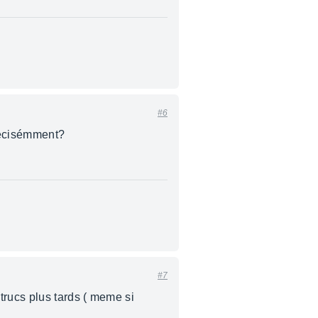
#6
récisémment?
#7
trucs plus tards ( meme si