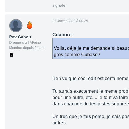
signaler
27 Juillet 2003 à 00:25
Citation :
Pov Gabou
Drogué·e à l’AFéine
Membre depuis 24 ans
Voilà, déjà je me demande si beauco
gros comme Cubase?
Ben vu que cool edit est certainement
Tu aurais exactement le meme problem
pour une autre, etc.... le tout va fai
dans chacune de tes pistes separees
Un truc que je fais perso, je sais p
autres.