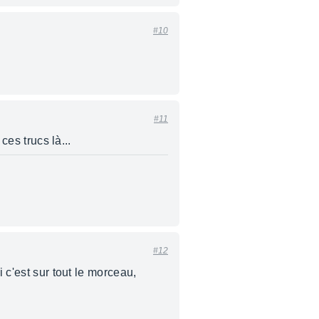
#10
#11
ces trucs là...
#12
 c'est sur tout le morceau,