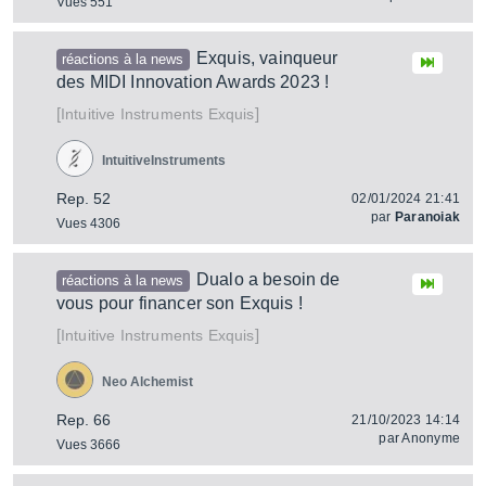
Vues 551
Exquis, vainqueur
réactions à la news
des MIDI Innovation Awards 2023 !
[
]
Exquis
Intuitive Instruments
IntuitiveInstruments
Rep. 52
02/01/2024 21:41
par
Paranoiak
Vues 4306
Dualo a besoin de
réactions à la news
vous pour financer son Exquis !
[
]
Exquis
Intuitive Instruments
Neo Alchemist
Rep. 66
21/10/2023 14:14
par
Anonyme
Vues 3666