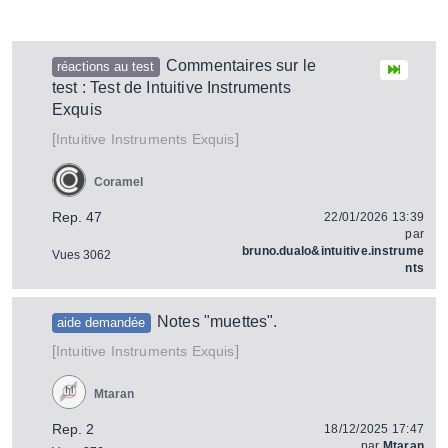
Commentaires sur le
réactions au test
test : Test de Intuitive Instruments
Exquis
[
]
Exquis
Intuitive Instruments
Coramel
Rep. 47
22/01/2026 13:39
par
bruno.dualo&intuitive.instrume
Vues 3062
nts
Notes "muettes".
aide demandée
[
]
Exquis
Intuitive Instruments
Mtaran
Rep. 2
18/12/2025 17:47
par
Mtaran