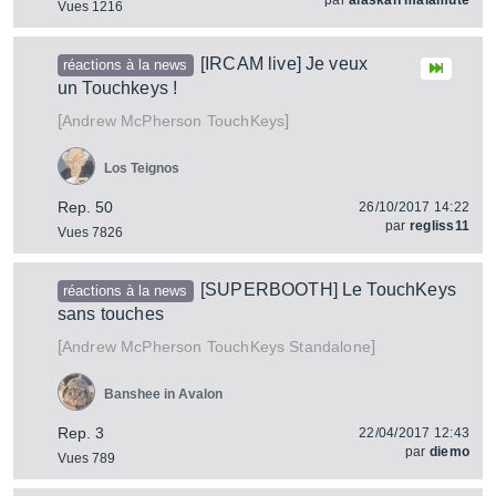
par
alaskan malamute
Vues 1216
[IRCAM live] Je veux
réactions à la news
un Touchkeys !
[
]
TouchKeys
Andrew McPherson
Los Teignos
Rep. 50
26/10/2017 14:22
par
regliss11
Vues 7826
[SUPERBOOTH] Le TouchKeys
réactions à la news
sans touches
[
]
TouchKeys Standalone
Andrew McPherson
Banshee in Avalon
Rep. 3
22/04/2017 12:43
par
diemo
Vues 789