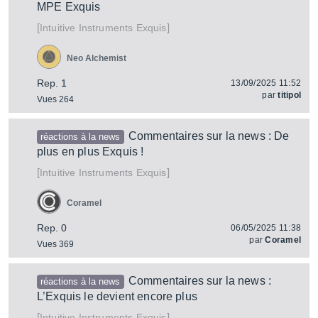
MPE Exquis
[
]
Exquis
Intuitive Instruments
Neo Alchemist
Rep. 1
13/09/2025 11:52
par
titipol
Vues 264
Commentaires sur la news : De
réactions à la news
plus en plus Exquis !
[
]
Exquis
Intuitive Instruments
Coramel
Rep. 0
06/05/2025 11:38
par
Coramel
Vues 369
Commentaires sur la news :
réactions à la news
L’Exquis le devient encore plus
[
]
Exquis
Intuitive Instruments