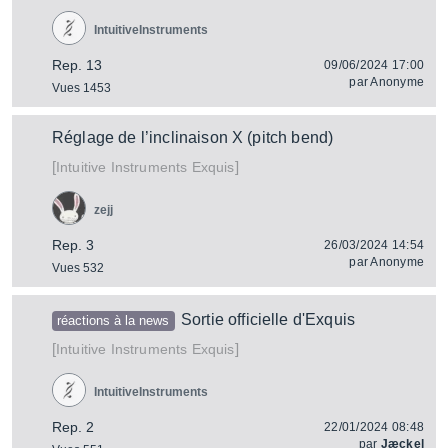
IntuitiveInstruments
Rep. 13
09/06/2024 17:00
par
Anonyme
Vues 1453
Réglage de l’inclinaison X (pitch bend)
[
]
Exquis
Intuitive Instruments
zejj
Rep. 3
26/03/2024 14:54
par
Anonyme
Vues 532
Sortie officielle d'Exquis
réactions à la news
[
]
Exquis
Intuitive Instruments
IntuitiveInstruments
Rep. 2
22/01/2024 08:48
par
Jæckel