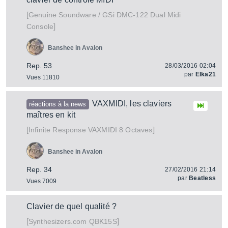
[
DMC-122 Dual Midi
Genuine Soundware / GSi
]
Console
Banshee in Avalon
Rep. 53
28/03/2016 02:04
par
Elka21
Vues 11810
VAXMIDI, les claviers
réactions à la news
maîtres en kit
[
]
VAXMIDI 8 Octaves
Infinite Response
Banshee in Avalon
Rep. 34
27/02/2016 21:14
par
Beatless
Vues 7009
Clavier de quel qualité ?
[
]
QBK15S
Synthesizers.com