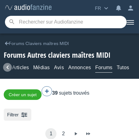
FR
Forums Claviers maîtres MIDI
Forums Autres claviers maîtres MIDI
ews
Articles
Médias
Avis
Annonces
Forums
Tutos
39
sujets trouvés
Créer un sujet
Filtrer
1
2