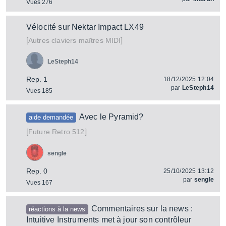
Vues 276
Vélocité sur Nektar Impact LX49
[
]
Autres claviers maîtres MIDI
LeSteph14
Rep. 1
18/12/2025 12:04
par
LeSteph14
Vues 185
Avec le Pyramid?
aide demandée
[
]
512
Future Retro
sengle
Rep. 0
25/10/2025 13:12
par
sengle
Vues 167
Commentaires sur la news :
réactions à la news
Intuitive Instruments met à jour son contrôleur