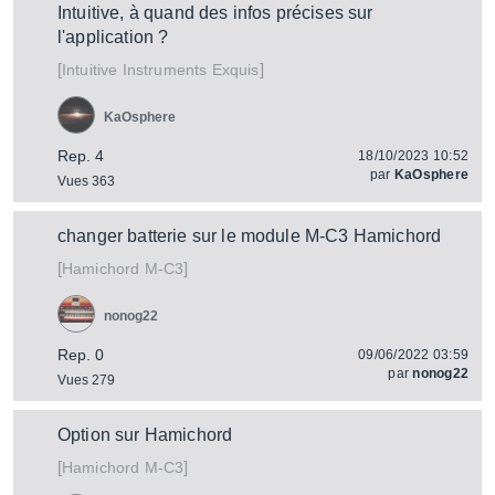
Intuitive, à quand des infos précises sur
l'application ?
[
]
Exquis
Intuitive Instruments
KaOsphere
Rep. 4
18/10/2023 10:52
par
KaOsphere
Vues 363
changer batterie sur le module M-C3 Hamichord
[
]
M-C3
Hamichord
nonog22
Rep. 0
09/06/2022 03:59
par
nonog22
Vues 279
Option sur Hamichord
[
]
M-C3
Hamichord