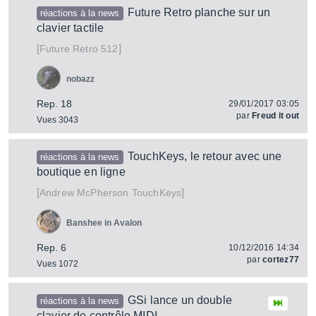
Future Retro planche sur un
réactions à la news
clavier tactile
[
]
512
Future Retro
nobazz
Rep. 18
29/01/2017 03:05
par
Freud it out
Vues 3043
TouchKeys, le retour avec une
réactions à la news
boutique en ligne
[
]
TouchKeys
Andrew McPherson
Banshee in Avalon
Rep. 6
10/12/2016 14:34
par
cortez77
Vues 1072
GSi lance un double
réactions à la news
clavier de contrôle MIDI