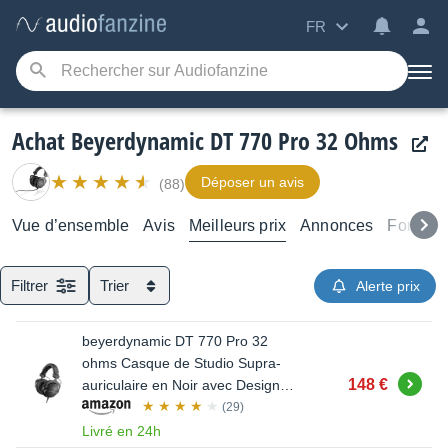
FR
Achat Beyerdynamic DT 770 Pro 32 Ohms
Déposer un avis
(88)
Vue d’ensemble
Avis
Meilleurs prix
Annonces
Forums
Filtrer
Trier
Alerte prix
beyerdynamic DT 770 Pro 32
ohms Casque de Studio Supra-
Acheter
148 €
auriculaire en Noir avec Design
ferm
(29)
Livré en 24h