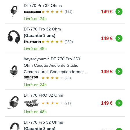
DT770 Pro 32 Ohms
Acheter
149 €
(114)
Livré en 24h
DT-770 Pro 32 Ohm
(Garantie 3 ans)
Acheter
149 €
(950)
Livré en 48h
beyerdynamic DT 770 Pro 250
Ohm Casque Audio de Studio
Acheter
149 €
Circum-aural. Conception ferme,
Filaire, pour l'enregistrement et Le
(29)
Monitoring Professionnels.
Livré en 24h
Fabriqu la Main en Allemagne.
DT 770 PRO 32 Ohm
Acheter
149 €
(21)
Livré en 48h
DT-770 Pro 32 Ohms
(Garantie 3 ans)