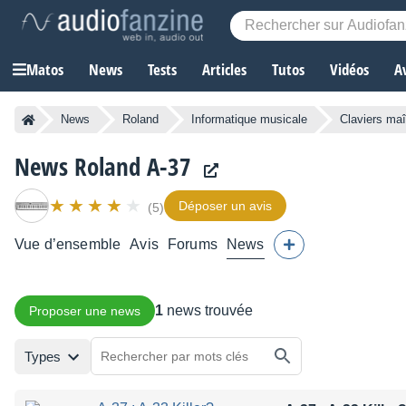
Matos
News
Tests
Articles
Tutos
Vidéos
A
News
Roland
Informatique musicale
Claviers maî
News Roland A-37
Déposer un avis
(5)
Vue d’ensemble
Avis
Forums
News
1
news trouvée
Proposer une news
Types