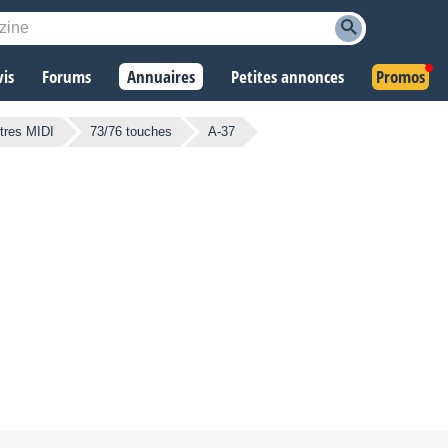
vis
Forums
Annuaires
Petites annonces
Promos
tres MIDI
73/76 touches
A-37