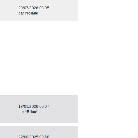
29/07/2026 08:05
par
rroland
18/01/2026 00:07
par
*Bilou*
22/08/2025 09:58