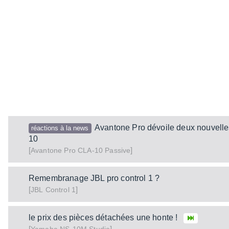
Avantone Pro dévoile deux nouvelle
réactions à la news
10
[
]
CLA-10 Passive
Avantone Pro
Remembranage JBL pro control 1 ?
[
]
Control 1
JBL
le prix des pièces détachées une honte !
[
]