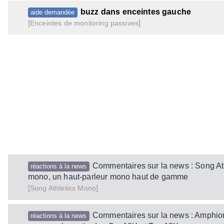
buzz dans enceintes gauche
aide demandée
[
]
Enceintes de monitoring passives
Commentaires sur la news : Song At
réactions à la news
mono, un haut‑parleur mono haut de gamme
[
]
Mono
Song Athletics
Commentaires sur la news : Amphi
réactions à la news