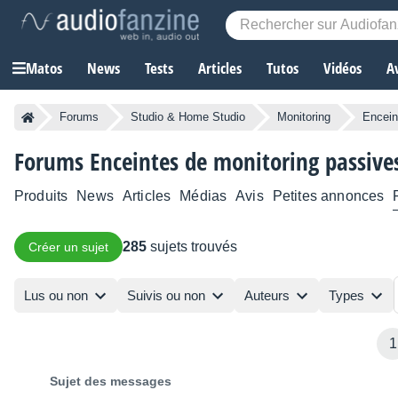
Matos
News
Tests
Articles
Tutos
Vidéos
A
Forums
Studio & Home Studio
Monitoring
Encein
Forums Enceintes de monitoring passive
Produits
News
Articles
Médias
Avis
Petites annonces
285
sujets trouvés
Créer un sujet
Lus ou non
Suivis ou non
Auteurs
Types
1
Sujet des messages