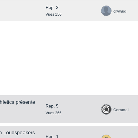
Rep. 2
drywud
Vues 150
hletics présente
Rep. 5
Coramel
Vues 266
on Loudspeakers
Rep. 1