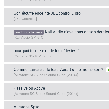
NS-10M Studio
Yamaha
Son étouffé enceinte JBL control 1 pro
[
]
Control 1
JBL
Kali Audio n'avait pas dit son dernier
réactions à la news
[
]
SM-5-C
Kali Audio
pourquoi tout le monde les détestes ?
[
]
NS-10M Studio
Yamaha
Commentaires sur le test : Aura-t-on le même son ?
[
]
5C Super Sound Cube (2014)
Auratone
Passive ou Active
[
]
5C Super Sound Cube (2014)
Auratone
Auratone 5psc