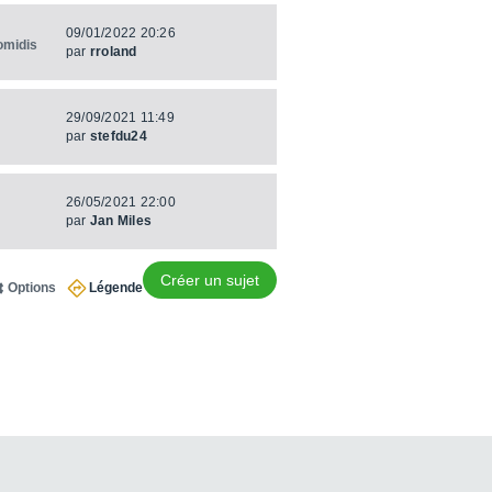
09/01/2022 20:26
omidis
par
rroland
29/09/2021 11:49
par
stefdu24
26/05/2021 22:00
par
Jan Miles
Créer un sujet
Options
Légende