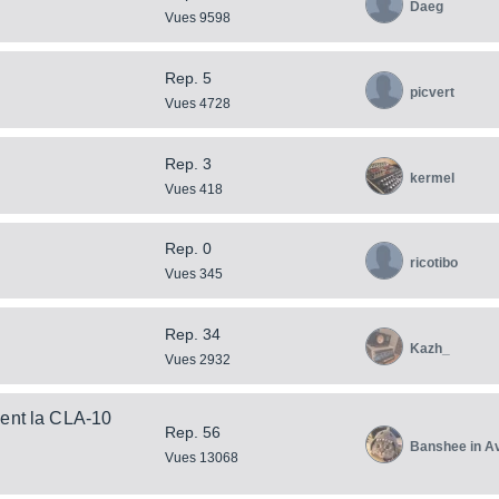
Daeg
Vues 9598
Rep. 5
picvert
Vues 4728
Rep. 3
kermel
Vues 418
Rep. 0
ricotibo
Vues 345
Rep. 34
Kazh_
Vues 2932
ent la CLA-10
Rep. 56
Banshee in A
Vues 13068