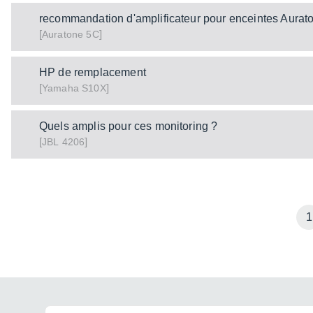
recommandation d'amplificateur pour enceintes Aurat
[
]
5C
Auratone
HP de remplacement
[
]
S10X
Yamaha
Quels amplis pour ces monitoring ?
[
]
4206
JBL
1