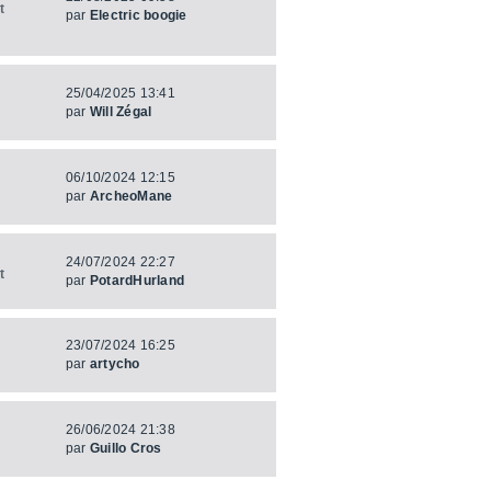
t
par
Electric boogie
25/04/2025 13:41
par
Will Zégal
06/10/2024 12:15
par
ArcheoMane
24/07/2024 22:27
t
par
PotardHurland
23/07/2024 16:25
par
artycho
26/06/2024 21:38
par
Guillo Cros