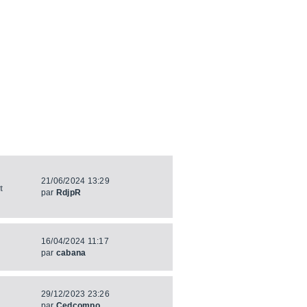
21/06/2024 13:29
t
par
RdjpR
16/04/2024 11:17
par
cabana
29/12/2023 23:26
par
Cedcompo