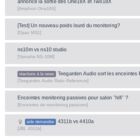
annonce la sortie des One18X et Two18X
[
]
One18X
Amphion
[Test] Un nouveau poids lourd du monitoring?
[
]
MS1
Opaz
ns10m vs ns10 studio
[
]
NS-10M
Yamaha
Teegarden Audio sort les enceintes
réactions à la news
[
]
Ratio Reference
Teegarden Audio
Enceintes monitoring passives pour salon "hifi" ?
[
]
Enceintes de monitoring passives
4311b vs 4410a
aide demandée
[
]
4311b
JBL