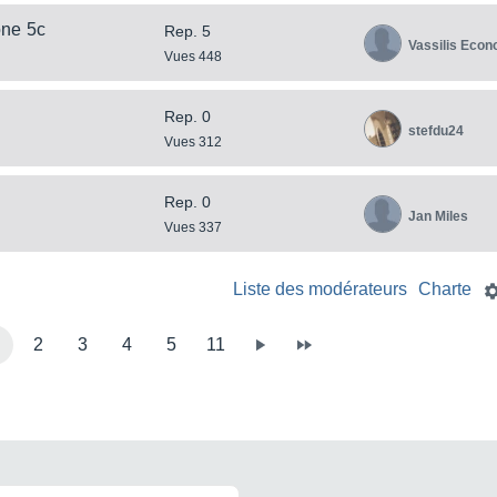
one 5c
Rep. 5
Vassilis Econ
Vues 448
Rep. 0
stefdu24
Vues 312
Rep. 0
Jan Miles
Vues 337
Liste des modérateurs
Charte
2
3
4
5
11