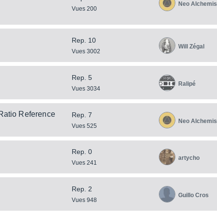
Neo Alchemis
Vues 200
Rep. 10
Will Zégal
Vues 3002
Rep. 5
Ralipé
Vues 3034
 Ratio Reference
Rep. 7
Neo Alchemis
Vues 525
Rep. 0
artycho
Vues 241
Rep. 2
Guillo Cros
Vues 948