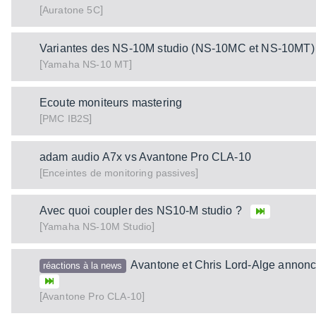
[
]
5C
Auratone
Variantes des NS-10M studio (NS-10MC et NS-10MT)
[
]
NS-10 MT
Yamaha
Ecoute moniteurs mastering
[
]
IB2S
PMC
adam audio A7x vs Avantone Pro CLA-10
[
]
Enceintes de monitoring passives
Avec quoi coupler des NS10-M studio ?
[
]
NS-10M Studio
Yamaha
Avantone et Chris Lord-Alge annonc
réactions à la news
[
]
CLA-10
Avantone Pro