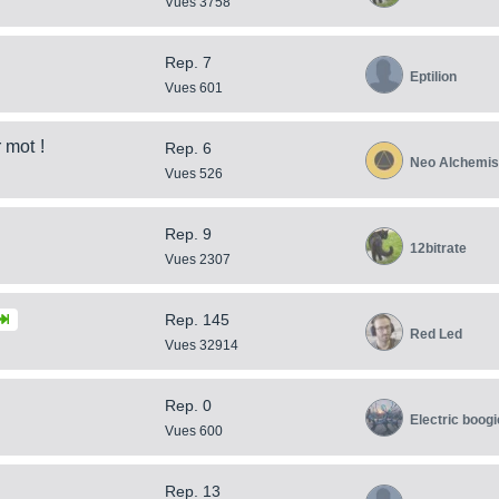
Vues 3758
Rep. 7
Eptilion
Vues 601
 mot !
Rep. 6
Neo Alchemis
Vues 526
Rep. 9
12bitrate
Vues 2307
Rep. 145
Red Led
Vues 32914
Rep. 0
Electric boogi
Vues 600
Rep. 13