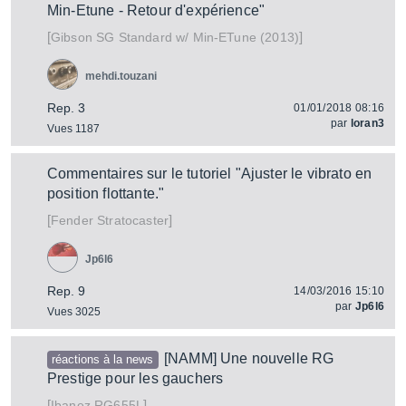
Min-Etune - Retour d'expérience"
[
]
SG Standard w/ Min-ETune (2013)
Gibson
mehdi.touzani
Rep. 3
01/01/2018 08:16
par
loran3
Vues 1187
Commentaires sur le tutoriel "Ajuster le vibrato en
position flottante."
[
]
Stratocaster
Fender
Jp6l6
Rep. 9
14/03/2016 15:10
par
Jp6l6
Vues 3025
[NAMM] Une nouvelle RG
réactions à la news
Prestige pour les gauchers
[
]
RG655L
Ibanez