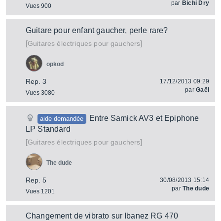
par
Bichi Dry
Vues 900
Guitare pour enfant gaucher, perle rare?
[
]
Guitares électriques pour gauchers
opkod
Rep. 3
17/12/2013 09:29
par
Gaël
Vues 3080
Entre Samick AV3 et Epiphone
aide demandée
LP Standard
[
]
Guitares électriques pour gauchers
The dude
Rep. 5
30/08/2013 15:14
par
The dude
Vues 1201
Changement de vibrato sur Ibanez RG 470