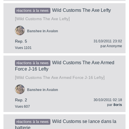
Wild Customs The Axe Lefty
réactions à la news
[
]
The Axe Lefty
Wild Customs
Banshee in Avalon
Rep. 5
31/10/2011 23:02
par
Anonyme
Vues 1101
Wild Customs The Axe Armed
réactions à la news
Force J-16 Lefty
[
]
The Axe Armed Force J-16 Lefty
Wild Customs
Banshee in Avalon
Rep. 2
30/10/2011 02:18
par
8oris
Vues 607
Wild Customs se lance dans la
réactions à la news
batterie