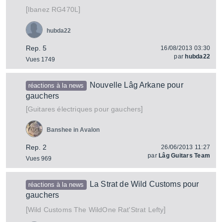
[
]
RG470L
Ibanez
hubda22
Rep. 5
16/08/2013 03:30
par
hubda22
Vues 1749
Nouvelle Lâg Arkane pour
réactions à la news
gauchers
[
]
Guitares électriques pour gauchers
Banshee in Avalon
Rep. 2
26/06/2013 11:27
par
Lâg Guitars Team
Vues 969
La Strat de Wild Customs pour
réactions à la news
gauchers
[
]
The WildOne Rat'Strat Lefty
Wild Customs