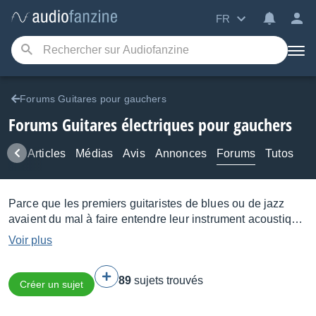
FR
Forums Guitares pour gauchers
Forums Guitares électriques pour gauchers
ews
Articles
Médias
Avis
Annonces
Forums
Tutos
Parce que les premiers guitaristes de blues ou de jazz
avaient du mal à faire entendre leur instrument acoustique
au sein de leurs formations respectives, on entreprit dès
Voir plus
les années 30 d'équiper les guitares de micros pour
amplifier leur son. Si la firme Rickenbacker fut pionnière
89
sujets trouvés
en la matière, ce sont surtout Les Paul, Orville Gibson et
Créer un sujet
Léo Fender qui posèrent les grandes bases de la guitare
électrique, en créant des micros performants capables de