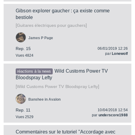
Gibson explorer gaucher : ça existe comme
bestiole
[
]
Guitares électriques pour gauchers
James P Page
Rep. 15
06/01/2019 12:26
par
Lonewolf
Vues 4824
Wild Customs Power TV
réactions à la news
Bloodspray Lefty
[
]
Power TV Bloodspray Lefty
Wild Customs
Banshee in Avalon
Rep. 11
10/04/2018 12:54
par
underscore1988
Vues 2529
Commentaires sur le tutoriel "Accordage avec