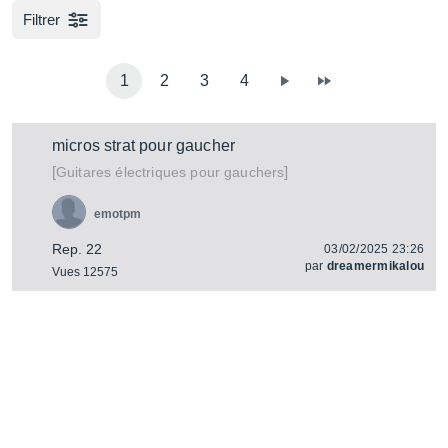
sonoriser des guitares à caisse de résonance évidées
Filtrer
(Hollow Body) ou à tables pleines (Solid Body).
1
2
3
4
micros strat pour gaucher
[
]
Guitares électriques pour gauchers
emotpm
Rep. 22
03/02/2025 23:26
par
dreamermikalou
Vues 12575