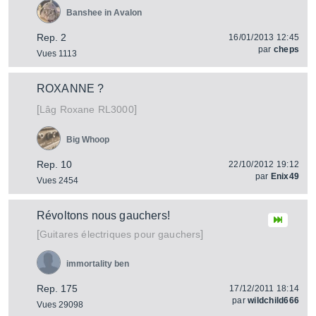
Banshee in Avalon
Rep. 2
16/01/2013 12:45
par
cheps
Vues 1113
ROXANNE ?
[
]
Roxane RL3000
Lâg
Big Whoop
Rep. 10
22/10/2012 19:12
par
Enix49
Vues 2454
Révoltons nous gauchers!
[
]
Guitares électriques pour gauchers
immortality ben
Rep. 175
17/12/2011 18:14
par
wildchild666
Vues 29098