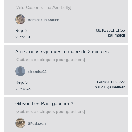
[
]
The Axe Lefty
Wild Customs
Banshee in Avalon
Rep. 2
08/10/2011 11:55
par
moixjj
Vues 951
Aidez-nous svp, questionnaire de 2 minutes
[
]
Guitares électriques pour gauchers
alxandra92
Rep. 3
06/09/2011 23:27
par
dr_game0ver
Vues 845
Gibson Les Paul gaucher ?
[
]
Guitares électriques pour gauchers
GPadawan