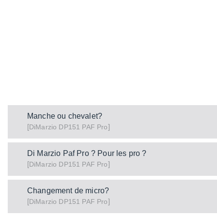
Manche ou chevalet?
[
]
DP151 PAF Pro
DiMarzio
Di Marzio Paf Pro ? Pour les pro ?
[
]
DP151 PAF Pro
DiMarzio
Changement de micro?
[
]
DP151 PAF Pro
DiMarzio