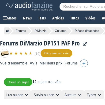
Matos
News
Tests
Articles
Tutos
Vidéos
A
Forums
DiMarzio
Guitares
Pièces détachées
Forums DiMarzio DP151 PAF Pro
Déposer un avis
(19)
Vue d’ensemble
Avis
Meilleurs prix
Forums
12
sujets trouvés
Créer un sujet
Lus ou non
Suivis ou non
Auteurs
Types