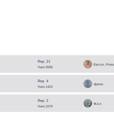
Rep. 21
Electro_Prim
Vues 3689
Rep. 4
djanov
Vues 1423
Rep. 2
M.o.n
Vues 1078