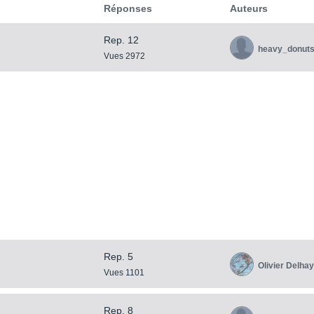
Réponses
Auteurs
Rep. 12
heavy_donut
Vues 2972
Rep. 5
Olivier Delha
Vues 1101
Rep. 8