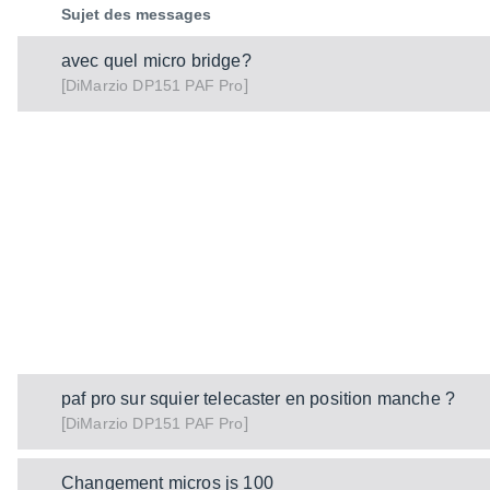
Sujet des messages
avec quel micro bridge?
[
]
DP151 PAF Pro
DiMarzio
paf pro sur squier telecaster en position manche ?
[
]
DP151 PAF Pro
DiMarzio
Changement micros js 100