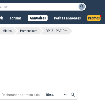
vis
Forums
Annuaires
Petites annonces
Promos
Micros
Humbuckers
DP151 PAF Pro