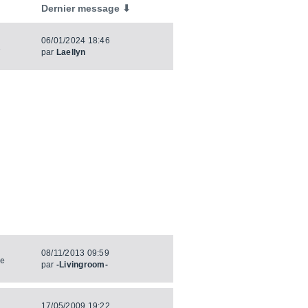
Dernier message ⬇
06/01/2024 18:46
s
par
Laellyn
08/11/2013 09:59
ye
par
-Livingroom-
17/05/2009 19:22