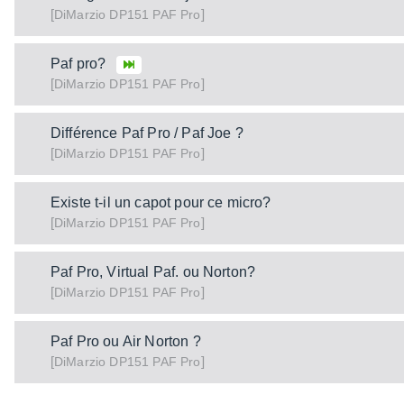
[
]
DP151 PAF Pro
DiMarzio
Paf pro?
[
]
DP151 PAF Pro
DiMarzio
Différence Paf Pro / Paf Joe ?
[
]
DP151 PAF Pro
DiMarzio
Existe t-il un capot pour ce micro?
[
]
DP151 PAF Pro
DiMarzio
Paf Pro, Virtual Paf. ou Norton?
[
]
DP151 PAF Pro
DiMarzio
Paf Pro ou Air Norton ?
[
]
DP151 PAF Pro
DiMarzio