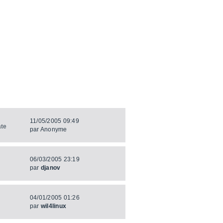
11/05/2005 09:49
ate
par
Anonyme
06/03/2005 23:19
par
djanov
04/01/2005 01:26
par
wil4linux