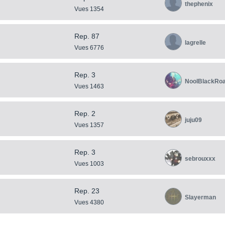
thephenix
Vues 1354
Rep. 87
lagrelle
Vues 6776
Rep. 3
NoolBlackRo
Vues 1463
Rep. 2
juju09
Vues 1357
Rep. 3
sebrouxxx
Vues 1003
Rep. 23
Slayerman
Vues 4380